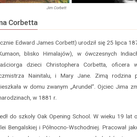
Jim Corbett
ma Corbetta
ycznie Edward James Corbett) urodził się 25 lipca 18
 Kumaon, blisko Himalajów), w ówczesnych Indiach
ciorga dzieci Christophera Corbetta, oficera 
czmistrza Nainitalu, i Mary Jane. Zimą rodzina p
ieszkała w domu zwanym „Arundel”. Ojciec Jima zm
narodzinach, w 1881 r.
dł do szkoły Oak Opening School. W wieku 19 lat op
lei Bengalskiej i Północno-Wschodniej. Pracował jak