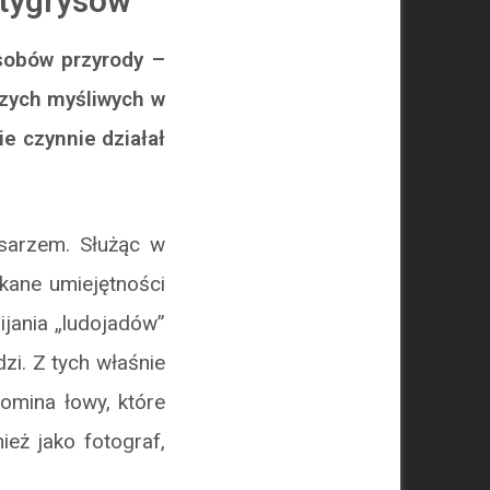
 tygrysów
asobów przyrody –
szych myśliwych w
ie czynnie działał
isarzem. Służąc w
ykane umiejętności
bijania „ludojadów”
zi. Z tych właśnie
pomina łowy, które
ież jako fotograf,