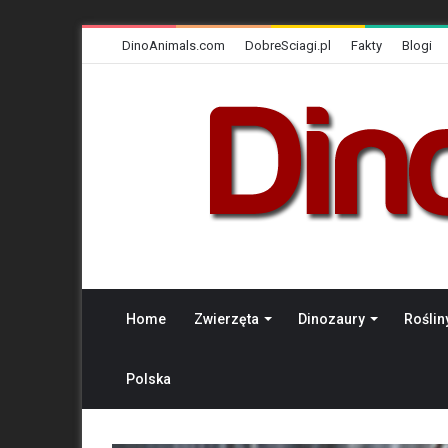
DinoAnimals.com
DobreSciagi.pl
Fakty
Blogi
Home
Zwierzęta
Dinozaury
Roślin
Polska