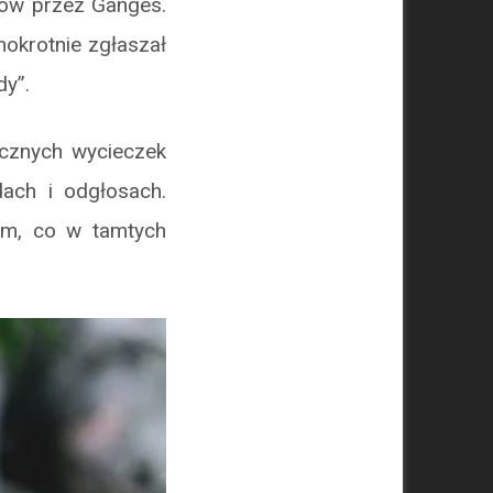
ów przez Ganges.
nokrotnie zgłaszał
dy”.
icznych wycieczek
ach i odgłosach.
wym, co w tamtych