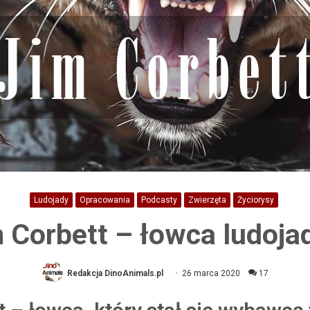
Ludojady
Opracowania
Podcasty
Zwierzęta
Życiorysy
 Corbett – łowca ludoj
Redakcja DinoAnimals.pl
26 marca 2020
17