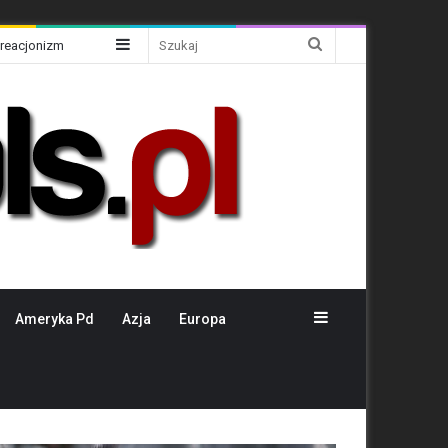
Sidebar
Szukaj
Kreacjonizm
Sidebar
Ameryka Pd
Azja
Europa