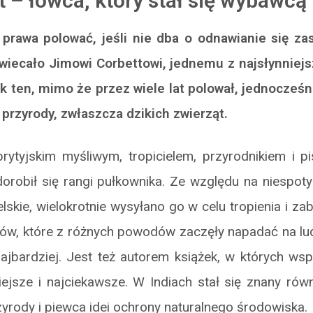
t – łowca, który stał się wybawcą
prawa polować, jeśli nie dba o odnawianie się z
świecało Jimowi Corbettowi, jednemu z najsłynniej
k ten, mimo że przez wiele lat polował, jednocześn
przyrody, zwłaszcza dzikich zwierząt.
brytyjskim myśliwym, tropicielem, przyrodnikiem i p
, dorobił się rangi pułkownika. Ze względu na niespot
ielskie, wielokrotnie wysyłano go w celu tropienia i za
ów, które z różnych powodów zaczęły napadać na lud
najbardziej. Jest też autorem książek, w których ws
iejsze i najciekawsze. W Indiach stał się znany równ
zyrody i piewca idei ochrony naturalnego środowiska.