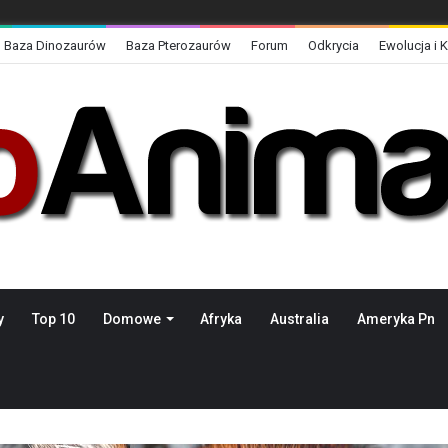
Baza Dinozaurów
Baza Pterozaurów
Forum
Odkrycia
Ewolucja i 
y
Top 10
Domowe
Afryka
Australia
Ameryka Pn