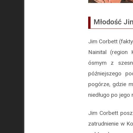
Młodość Ji
Jim Corbett (fakt
Nainital (region
ósmym z szesnaś
późniejszego po
pogórze, gdzie m
niedługo po jego 
Jim Corbett posze
zatrudnienie w Ko