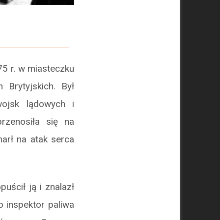
75 r. w miasteczku
 Brytyjskich. Był
wojsk lądowych i
rzenosiła się na
arł na atak serca
uścił ją i znalazł
o inspektor paliwa