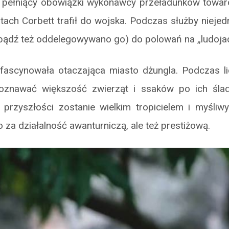
 pełniący obowiązki wykonawcy przeładunków towar
tach Corbett trafił do wojska. Podczas służby niejed
(bądź też oddelegowywano go) do polowań na „ludoja
fascynowała otaczająca miasto dżungla. Podczas l
poznawać większość zwierząt i ssaków po ich ślad
 przyszłości zostanie wielkim tropicielem i myśli
 za działalność awanturniczą, ale też prestiżową.