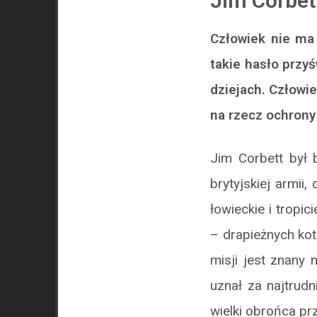
Jim Corbet
Człowiek nie ma 
takie hasło przy
dziejach. Człowie
na rzecz ochrony 
Jim Corbett był 
brytyjskiej armii
łowieckie i tropic
– drapieżnych kot
misji jest znany 
uznał za najtrudn
wielki obrońca pr