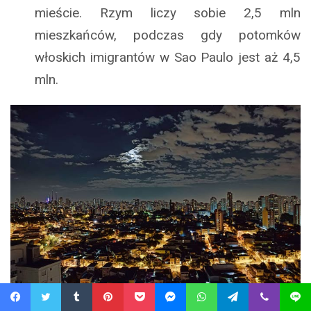
mieście. Rzym liczy sobie 2,5 mln
mieszkańców, podczas gdy potomków
włoskich imigrantów w Sao Paulo jest aż 4,5
mln.
Sao Paulo (São Paulo)
Facebook
Twitter
Tumblr
Pinterest
Pocket
Messenger
WhatsApp
Telegram
Viber
Line