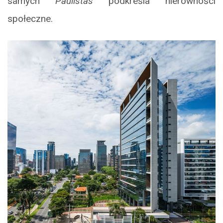
samych
Paulistas
podkreśla nierówności
społeczne.