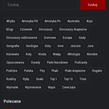
Szukaj:
Afryka
Ameryka Pd
Ameryka Pn
Australia
Azja
Blogi
Człowiek
Dinozaury
Dinozaury drapieżne
Dinozaury roślinożerne
Domowe
Europa
Gady
Geografia
Geologia
Góry
Inne
Jeziora
Jura
Kotowate
Koty
Kreda
Małpy
Mitologia
Morskie
Opracowania
Owady
Parki Narodowe
Podcasty
Podróże
Polska
Psy
Ptaki
Ptaki drapieżne
Rogate
Rośliny
Ryby
Ssaki
Top 1
Top 10
Trias
Wymarłe
Wymieranie
Węże
Zwierzęta
Polecane