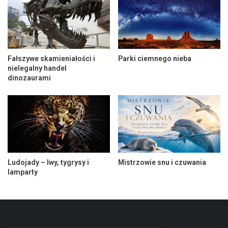
Fałszywe skamieniałości i
Parki ciemnego nieba
nielegalny handel
dinozaurami
Ludojady – lwy, tygrysy i
Mistrzowie snu i czuwania
lamparty