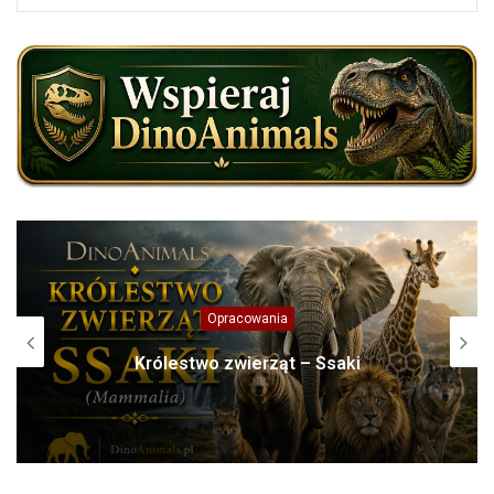
Afryka
Nosorożec czarny, zwyczajny, (Diceros
bicornis)