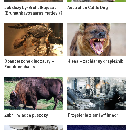
Jak duży był Bruhatkajozaur
Australian Cattle Dog
(Bruhathkayosaurus matleyi)?
Opancerzone dinozaury –
Hiena – zachłanny drapieżnik
Euoplocephalus
Żubr – władca puszczy
Trzęsienia ziemi w filmach