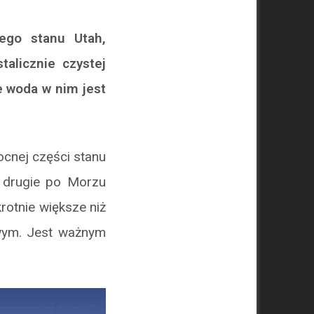
ego stanu Utah,
talicznie czystej
e woda w nim jest
ocnej części stanu
o drugie po Morzu
rotnie większe niż
wym. Jest ważnym