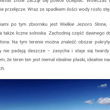
klimat znów zaczął się powoli ocieplać. Wówczas
ie przełęcze. Wraz ze spadkiem ilości wody rosło stęż
iami po tym zbiorniku jest Wielkie Jezioro Słone, a
 a także liczne solniska. Zachodnią część dawnego d
Słona. Na tym terenie można znaleźć obszar pokryty
edy nie padają deszcze – zasycha i staje się tward
m, że teren ten jest niemal idealnie płaski, idealnie n
ch.