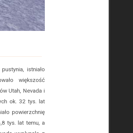
pustynia, istniało
owało większość
nów Utah, Nevada i
h ok. 32 tys. lat
iało powierzchnię
 tys. lat temu, a