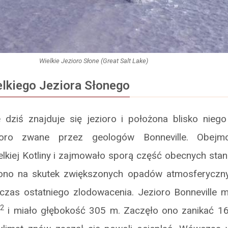
Wielkie Jezioro Słone (Great Salt Lake)
elkiego Jeziora Słonego
dziś znajduje się jezioro i położona blisko niego 
zioro zwane przez geologów Bonneville. Obejm
lkiej Kotliny i zajmowało sporą część obecnych sta
ono na skutek zwiększonych opadów atmosferycznyc
czas ostatniego zlodowacenia. Jezioro Bonneville m
2
i miało głębokość 305 m. Zaczęło ono zanikać 16,8