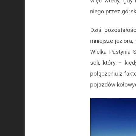
więc wtedy, gdy 
niego przez górsk
Dziś pozostałośc
mniejsze jeziora,
Wielka Pustynia 
soli, który – ki
połączeniu z fakte
pojazdów kołowy