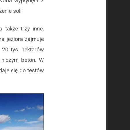
 woda wypłynęła z
enie soli.
 także trzy inne,
na jeziora zajmuje
 20 tys. hektarów
y niczym beton. W
adaje się do testów