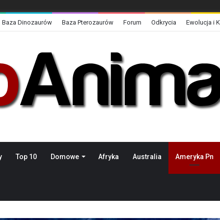
Baza Dinozaurów
Baza Pterozaurów
Forum
Odkrycia
Ewolucja i 
y
Top 10
Domowe
Afryka
Australia
Ameryka Pn