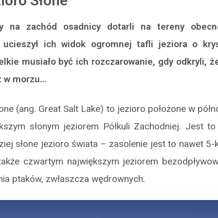
zioro Słone
cy na zachód osadnicy dotarli na tereny obecn
cieszył ich widok ogromnej tafli jeziora o krys
elkie musiało być ich rozczarowanie, gdy odkryli, ż
iż w morzu…
łone (ang. Great Salt Lake) to jezioro położone w półn
ększym słonym jeziorem Półkuli Zachodniej. Jest t
ej słone jezioro świata – zasolenie jest to nawet 5-k
także czwartym największym jeziorem bezodpływo
ia ptaków, zwłaszcza wędrownych.