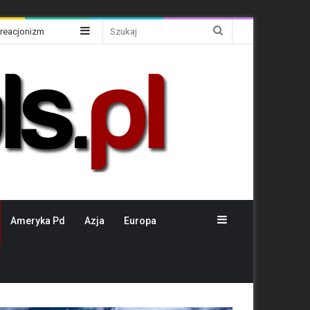
Sidebar
Szukaj
Kreacjonizm
Sidebar
Ameryka Pd
Azja
Europa