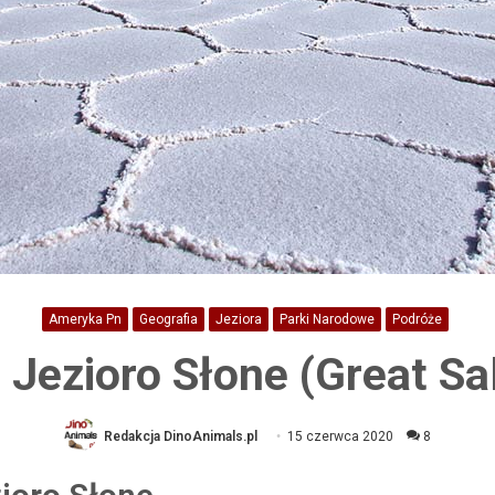
Ameryka Pn
Geografia
Jeziora
Parki Narodowe
Podróże
 Jezioro Słone (Great Sa
Redakcja DinoAnimals.pl
15 czerwca 2020
8