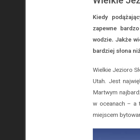
Wielkie Je
Kiedy podążają
zapewne bardzo u
wodzie. Jakże wi
bardziej słona n
Wielkie Jezioro S
Utah. Jest najwi
Martwym najbardzi
w oceanach – a 
miejscem bytowan