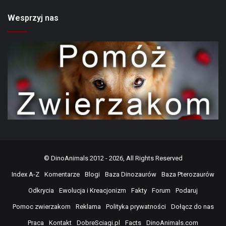
Wesprzyj nas
©
DinoAnimals
2012 - 2026, All Rights Reserved
Index A-Z
Komentarze
Blogi
Baza Dinozaurów
Baza Pterozaurów
Odkrycia
Ewolucja i Kreacjonizm
Fakty
Forum
Podaruj
Pomoc zwierzakom
Reklama
Polityka prywatności
Dołącz do nas
Praca
Kontakt
DobreSciagi.pl
Facts
DinoAnimals.com