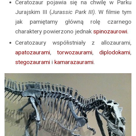
Ceratozaur pojawia się na chwilę w Parku
Jurajskim III (
Jurassic Park III)
. W filmie tym
jak pamiętamy główną rolę czarnego
charaktery powierzono jednak
spinozaurowi
.
Ceratozaury współistniały z allozaurami,
apatozaurami
,
torwozaurami
,
diplodokami
,
stegozaurami
i
kamarazaurami
.