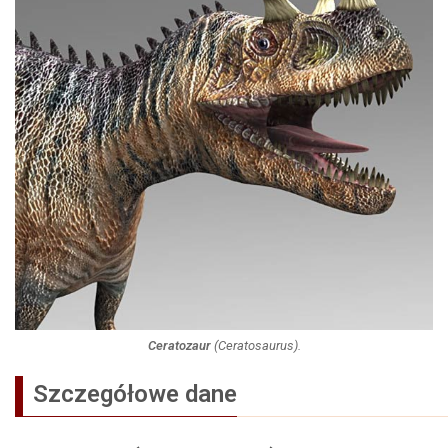
Ceratozaur
(
Ceratosaurus
).
Szczegółowe dane