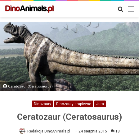
Szukaj
M
Ceratozaur (Ceratosaurus)
Dinozaury
Dinozaury drapieżne
Jura
Ceratozaur (Ceratosaurus)
Redakcja DinoAnimals.pl
24 sierpnia 2015
18