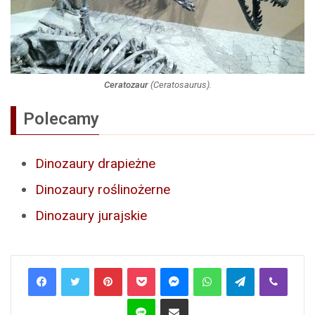
Ceratozaur
(
Ceratosaurus
).
Polecamy
Dinozaury drapieżne
Dinozaury roślinożerne
Dinozaury jurajskie
Pinterest
Pocket
Messenger
WhatsApp
Telegram
Viber
Line
Share via Email