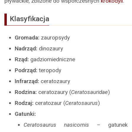
pływackie, zbliżone do współczesnych
krokodyli
.
Klasyfikacja
Gromada:
zauropsydy
Nadrząd:
dinozaury
Rząd:
gadziomiedniczne
Podrząd:
teropody
Infrarząd:
ceratozaury
Rodzina:
ceratozaury (
Ceratosauridae
)
Rodzaj:
ceratozaur (
Ceratosaurus
)
Gatunki:
Ceratosaurus nasicornis
– gatunek