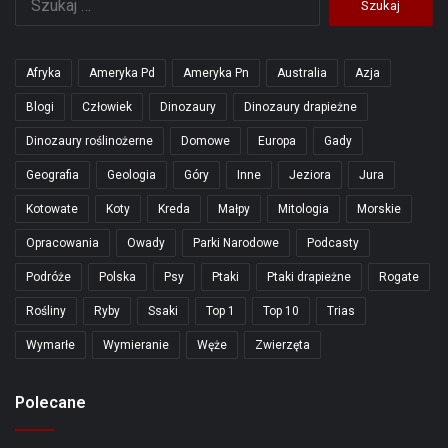
Afryka
Ameryka Pd
Ameryka Pn
Australia
Azja
Blogi
Człowiek
Dinozaury
Dinozaury drapieżne
Dinozaury roślinożerne
Domowe
Europa
Gady
Geografia
Geologia
Góry
Inne
Jeziora
Jura
Kotowate
Koty
Kreda
Małpy
Mitologia
Morskie
Opracowania
Owady
Parki Narodowe
Podcasty
Podróże
Polska
Psy
Ptaki
Ptaki drapieżne
Rogate
Rośliny
Ryby
Ssaki
Top 1
Top 10
Trias
Wymarłe
Wymieranie
Węże
Zwierzęta
Polecane