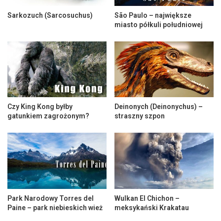
Sarkozuch (Sarcosuchus)
São Paulo – największe
miasto półkuli południowej
Czy King Kong byłby
Deinonych (Deinonychus) –
gatunkiem zagrożonym?
straszny szpon
Park Narodowy Torres del
Wulkan El Chichon –
Paine – park niebieskich wież
meksykański Krakatau