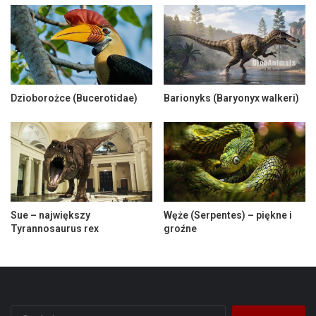
Dzioborożce (Bucerotidae)
Barionyks (Baryonyx walkeri)
Sue – największy
Węże (Serpentes) – piękne i
Tyrannosaurus rex
groźne
Szukaj: