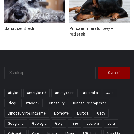
Sznaucer średni
Pinczer miniaturowy –
ratlerek
Szukaj:
Afryka
Ameryka Pd
Ameryka Pn
Australia
Azja
Blogi
Człowiek
Dinozaury
Dinozaury drapieżne
Dinozaury roślinożerne
Domowe
Europa
Gady
Geografia
Geologia
Góry
Inne
Jeziora
Jura
Kotowate
Koty
Kreda
Małpy
Mitologia
Morskie