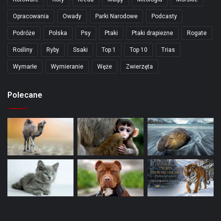
Opracowania
Owady
Parki Narodowe
Podcasty
Podróże
Polska
Psy
Ptaki
Ptaki drapieżne
Rogate
Rośliny
Ryby
Ssaki
Top 1
Top 10
Trias
Wymarłe
Wymieranie
Węże
Zwierzęta
Polecane