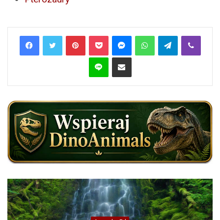
Pinterest
Pocket
Messenger
WhatsApp
Telegram
Viber
Line
Share via Email
Azja