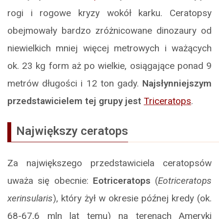
rogi i rogowe kryzy wokół karku. Ceratopsy
obejmowały bardzo zróżnicowane dinozaury od
niewielkich mniej więcej metrowych i ważących
ok. 23 kg form aż po wielkie, osiągające ponad 9
metrów długości i 12 ton gady.
Najsłynniejszym
przedstawicielem tej grupy jest
Triceratops
.
Największy ceratops
Za największego przedstawiciela ceratopsów
uważa się obecnie:
Eotriceratops
(
Eotriceratops
xerinsularis
), który żył w okresie późnej kredy (ok.
68-67,6 mln lat temu) na terenach Ameryki