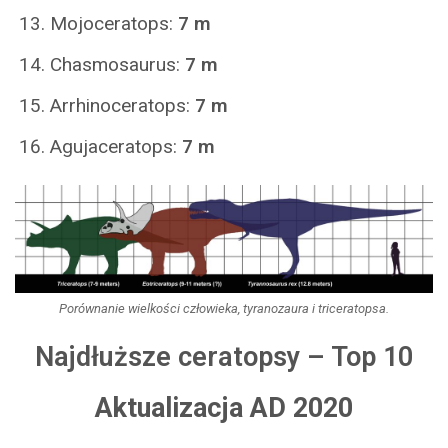
Mojoceratops:
7 m
Chasmosaurus:
7 m
Arrhinoceratops:
7 m
Agujaceratops:
7 m
Porównanie wielkości człowieka, tyranozaura i triceratopsa.
Najdłuższe ceratopsy – Top 10
Aktualizacja AD 2020