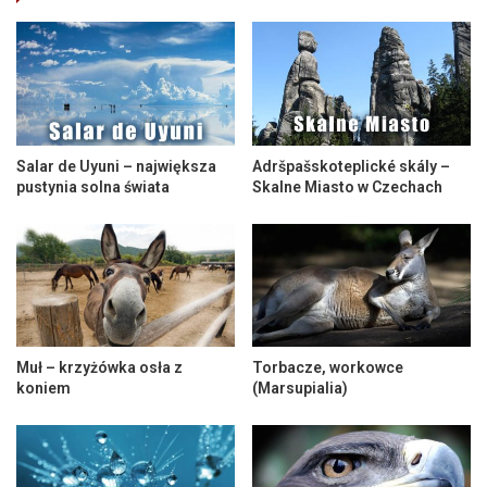
Salar de Uyuni – największa
Adršpašskoteplické skály –
pustynia solna świata
Skalne Miasto w Czechach
Muł – krzyżówka osła z
Torbacze, workowce
koniem
(Marsupialia)