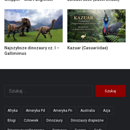
Najszybsze dinozaury cz. I –
Kazuar (Casuariidae)
Gallimimus
Szukaj:
Afryka
Ameryka Pd
Ameryka Pn
Australia
Azja
Blogi
Człowiek
Dinozaury
Dinozaury drapieżne