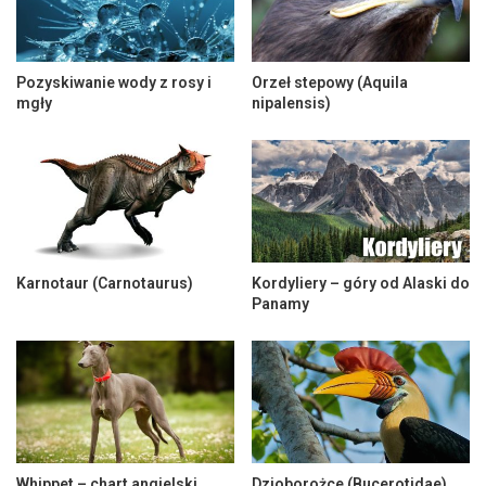
Pozyskiwanie wody z rosy i
Orzeł stepowy (Aquila
mgły
nipalensis)
Karnotaur (Carnotaurus)
Kordyliery – góry od Alaski do
Panamy
Whippet – chart angielski
Dzioborożce (Bucerotidae)