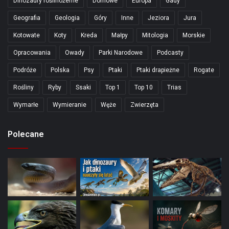
Dinozaury roślinożerne
Domowe
Europa
Gady
Geografia
Geologia
Góry
Inne
Jeziora
Jura
Kotowate
Koty
Kreda
Małpy
Mitologia
Morskie
Opracowania
Owady
Parki Narodowe
Podcasty
Podróże
Polska
Psy
Ptaki
Ptaki drapieżne
Rogate
Rośliny
Ryby
Ssaki
Top 1
Top 10
Trias
Wymarłe
Wymieranie
Węże
Zwierzęta
Polecane