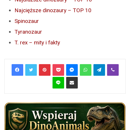
Najcięższe dinozaury – TOP 10
Spinozaur
Tyranozaur
T. rex – mity i fakty
Pinterest
Pocket
Messenger
WhatsApp
Telegram
Viber
Line
Share via Email