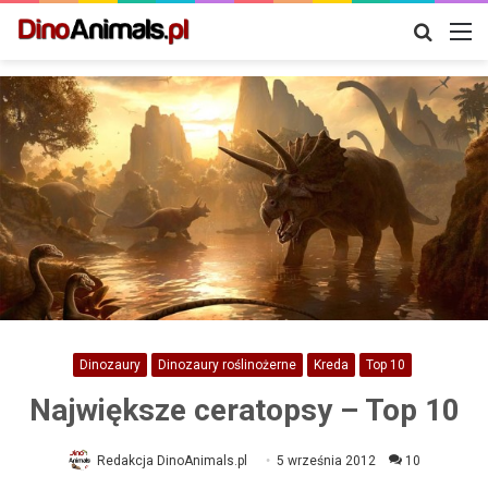
Szukaj
M
Dinozaury
Dinozaury roślinożerne
Kreda
Top 10
Największe ceratopsy – Top 10
Redakcja DinoAnimals.pl
5 września 2012
10