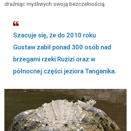
drażniąc myśliwych swoją bezczelnością.
Szacuje się, że do 2010 roku
Gustaw zabił ponad 300 osób nad
brzegami rzeki Ruzizi oraz w
północnej części jeziora Tanganika.