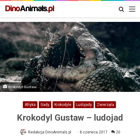
Szukaj
M
Krokodyl Gustaw
Afryka
Gady
Krokodyle
Ludojady
Zwierzęta
Krokodyl Gustaw – ludojad
Redakcja DinoAnimals.pl
8 czerwca 2017
20