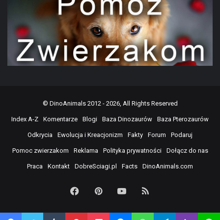
©
DinoAnimals
2012 - 2026, All Rights Reserved
Index A-Z
Komentarze
Blogi
Baza Dinozaurów
Baza Pterozaurów
Odkrycia
Ewolucja i Kreacjonizm
Fakty
Forum
Podaruj
Pomoc zwierzakom
Reklama
Polityka prywatności
Dołącz do nas
Praca
Kontakt
DobreSciagi.pl
Facts
DinoAnimals.com
Facebook
Pinterest
YouTube
RSS