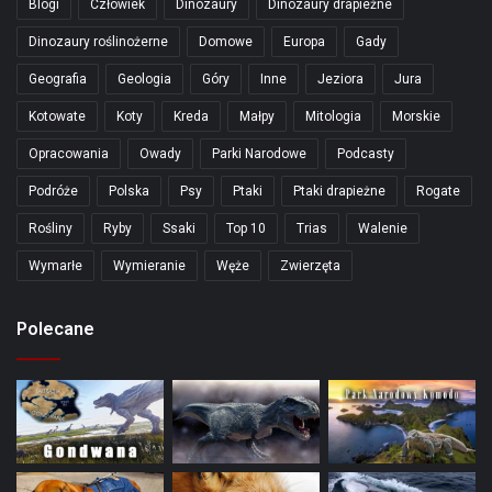
Blogi
Człowiek
Dinozaury
Dinozaury drapieżne
Dinozaury roślinożerne
Domowe
Europa
Gady
Geografia
Geologia
Góry
Inne
Jeziora
Jura
Kotowate
Koty
Kreda
Małpy
Mitologia
Morskie
Opracowania
Owady
Parki Narodowe
Podcasty
Podróże
Polska
Psy
Ptaki
Ptaki drapieżne
Rogate
Rośliny
Ryby
Ssaki
Top 10
Trias
Walenie
Wymarłe
Wymieranie
Węże
Zwierzęta
Polecane