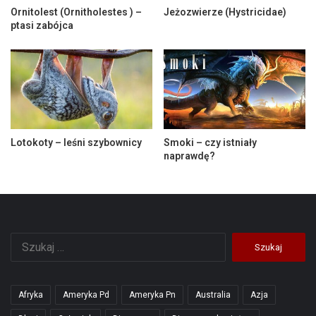
Ornitolest (Ornitholestes ) –
Jeżozwierze (Hystricidae)
ptasi zabójca
Lotokoty – leśni szybownicy
Smoki – czy istniały
naprawdę?
Szukaj:
Afryka
Ameryka Pd
Ameryka Pn
Australia
Azja