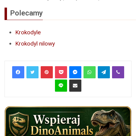
Polecamy
Krokodyle
Krokodyl nilowy
Pinterest
Pocket
Messenger
WhatsApp
Telegram
Viber
Line
Share via Email