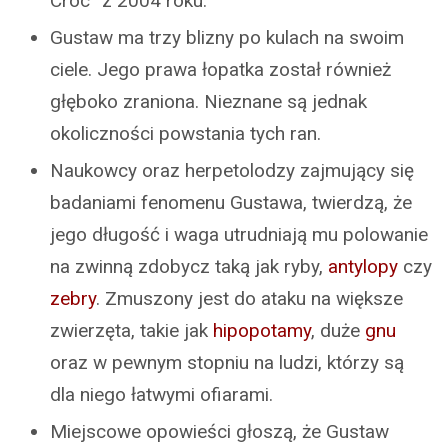
Croc” z 2004 roku.
Gustaw ma trzy blizny po kulach na swoim
ciele. Jego prawa łopatka został również
głęboko zraniona. Nieznane są jednak
okoliczności powstania tych ran.
Naukowcy oraz herpetolodzy zajmujący się
badaniami fenomenu Gustawa, twierdzą, że
jego długość i waga utrudniają mu polowanie
na zwinną zdobycz taką jak ryby,
antylopy
czy
zebry
. Zmuszony jest do ataku na większe
zwierzęta, takie jak
hipopotamy
, duże
gnu
oraz w pewnym stopniu na ludzi, którzy są
dla niego łatwymi ofiarami.
Miejscowe opowieści głoszą, że Gustaw