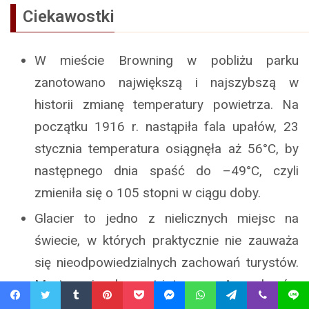
Ciekawostki
W mieście Browning w pobliżu parku
zanotowano największą i najszybszą w
historii zmianę temperatury powietrza. Na
początku 1916 r. nastąpiła fala upałów, 23
stycznia temperatura osiągnęła aż 56°C, by
następnego dnia spaść do –49°C, czyli
zmieniła się o 105 stopni w ciągu doby.
Glacier to jedno z nielicznych miejsc na
świecie, w których praktycznie nie zauważa
się nieodpowiedzialnych zachowań turystów.
Ma to związek z patriotyzmem Amerykanów
– są oni świadomi historycznego i
Facebook
Twitter
Tumblr
Pinterest
Pocket
Messenger
WhatsApp
Telegram
Viber
Line