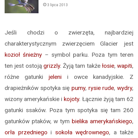
3 lipca 2013
Jeśli chodzi o zwierzęta, najbardziej
charakterystycznym zwierzęciem Glacier jest
kozioł śnieżny
– symbol parku. Poza tym teren
ten jest ostoją
grizzly
. Żyją tam także
łosie
,
wapiti
,
różne gatunki
jeleni
i owce kanadyjskie. Z
drapieżników spotyka się
pumy
,
rysie rude
,
wydry
,
wizony amerykańskie i
kojoty
. Łącznie żyją tam 62
gatunki ssaków. Poza tym spotyka się tam 260
gatunków ptaków, w tym
bielika amerykańskiego
,
orła przedniego
i
sokoła wędrownego
, a także