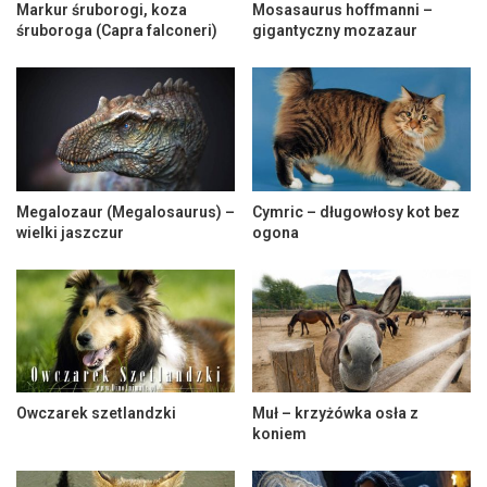
Markur śruborogi, koza
Mosasaurus hoffmanni –
śruboroga (Capra falconeri)
gigantyczny mozazaur
Megalozaur (Megalosaurus) –
Cymric – długowłosy kot bez
wielki jaszczur
ogona
Owczarek szetlandzki
Muł – krzyżówka osła z
koniem