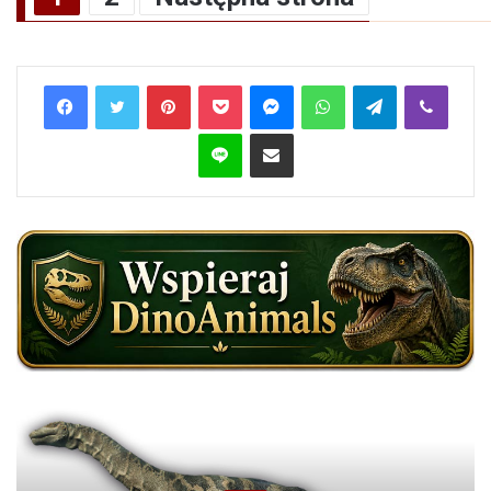
Pinterest
Pocket
Messenger
WhatsApp
Telegram
Viber
Line
Share via Email