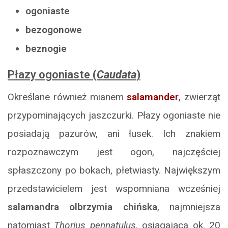
ogoniaste
bezogonowe
beznogie
Płazy ogoniaste
(
Caudata
)
Określane również mianem
salamander
, zwierząt
przypominających jaszczurki. Płazy ogoniaste nie
posiadają pazurów, ani łusek. Ich znakiem
rozpoznawczym jest ogon, najczęściej
spłaszczony po bokach, płetwiasty. Największym
przedstawicielem jest wspomniana wcześniej
salamandra olbrzymia chińska
, najmniejsza
natomiast
Thorius pennatulus
, osiągająca ok. 20