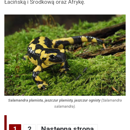
Łacińską i Środkową oraz Afrykę.
Salamandra plamista, jaszczur plamisty, jaszczur ognisty
(
Salamandra
salamandra
).
1
2
Następna strona