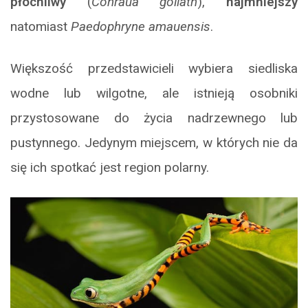
płochliwy
(
Conraua goliath
),
najmniejszy
natomiast
Paedophryne amauensis
.
Większość przedstawicieli wybiera siedliska
wodne lub wilgotne, ale istnieją osobniki
przystosowane do życia nadrzewnego lub
pustynnego. Jedynym miejscem, w których nie da
się ich spotkać jest region polarny.