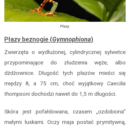
Płazy.
Płazy beznogie
(
Gymnophiona
)
Zwierzęta o wydłużonej, cylindrycznej sylwetce
przypominające do złudzenia węże, albo
dżdżownice. Długość tych płazów mieści się
między 8, a 75 cm, choć wyjątkowy
Caecilia
thompsoni
dochodzi nawet do 1,5 m długości.
Skóra jest pofałdowana, czasem „ozdobiona”
małymi łuskami. Oczy maja postać prymitywną,