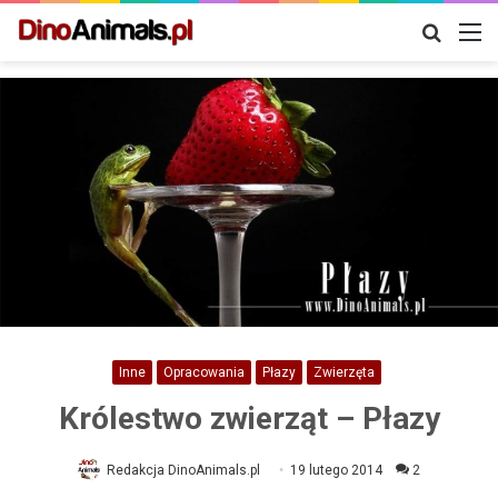
Szukaj
M
Inne
Opracowania
Płazy
Zwierzęta
Królestwo zwierząt – Płazy
Redakcja DinoAnimals.pl
19 lutego 2014
2