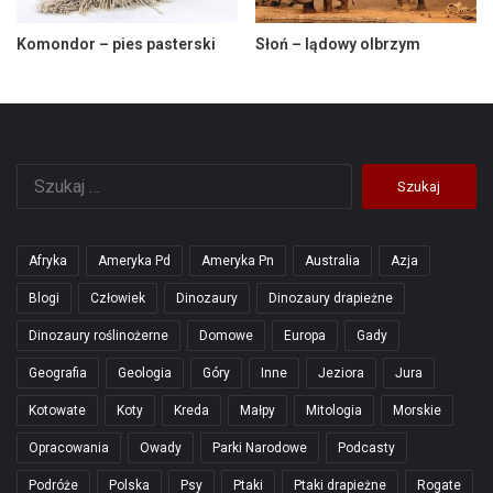
Komondor – pies pasterski
Słoń – lądowy olbrzym
Szukaj:
Afryka
Ameryka Pd
Ameryka Pn
Australia
Azja
Blogi
Człowiek
Dinozaury
Dinozaury drapieżne
Dinozaury roślinożerne
Domowe
Europa
Gady
Geografia
Geologia
Góry
Inne
Jeziora
Jura
Kotowate
Koty
Kreda
Małpy
Mitologia
Morskie
Opracowania
Owady
Parki Narodowe
Podcasty
Podróże
Polska
Psy
Ptaki
Ptaki drapieżne
Rogate