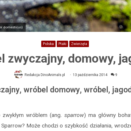
er domesticus)
Polska
Ptaki
Zwierzęta
l zwyczajny, domowy, ja
Redakcja DinoAnimals.pl
13 października 2014
9
zajny
,
wróbel domowy
,
wróbel
,
jago
 zwykłym wróblem (ang.
sparrow
) ma główny bohate
 Sparrow? Może chodzi o szybkość działania, wrodz