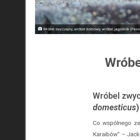
Wróbel zwyczajny, wróbel domowy, wróbel, jagodnik (Pass
Wróbe
Wróbel zwyc
domesticus
)
Co wspólnego ze
Karaibów” – Jack