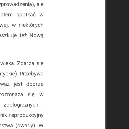
wprowadzenia), ale
 zatem spotkać w
wej, w niektórych
ieszkuje też Nową
owieka. Zdarza się
atyckie). Przebywa
eważ jest dobrze
 rozmnaża się w
 zoologicznych i
nik reprodukcyjny
omstwa (owady). W