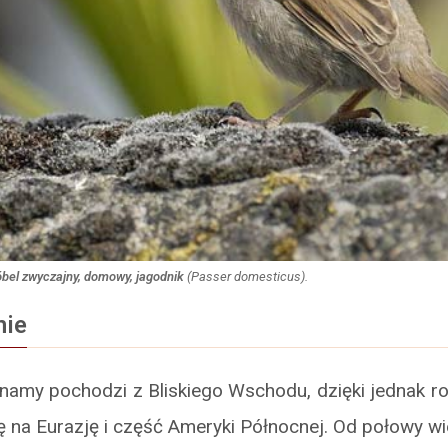
bel zwyczajny, domowy, jagodnik
(
Passer domesticus
).
nie
namy pochodzi z Bliskiego Wschodu, dzięki jednak r
ię na Eurazję i część Ameryki Północnej. Od połowy w