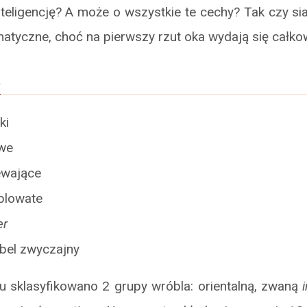
eligencję? A może o wszystkie te cechy? Tak czy sia
atyczne, choć na pierwszy rzut oka wydają się całko
a
ki
we
ewające
blowate
er
bel zwyczajny
u sklasyfikowano 2 grupy wróbla: orientalną, zwaną