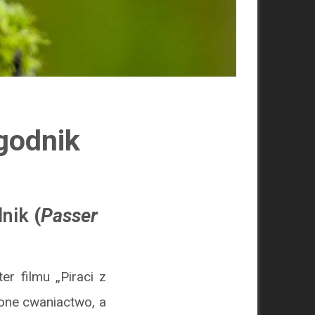
godnik
dnik
(
Passer
r filmu „Piraci z
one cwaniactwo, a