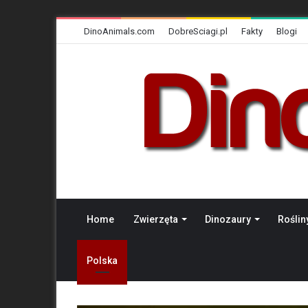
DinoAnimals.com
DobreSciagi.pl
Fakty
Blogi
Home
Zwierzęta
Dinozaury
Roślin
Polska