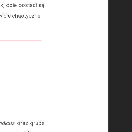
k, obie postaci są
wicie chaotyczne.
indicus
oraz grupę