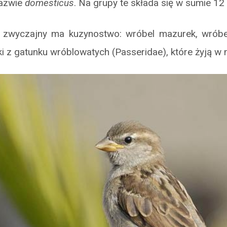
nazwie
domesticus
. Na grupy te składa się w sumie 1
zwyczajny ma kuzynostwo: wróbel mazurek, wróbel
ki z gatunku wróblowatych (Passeridae), które żyją w 