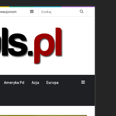
Sidebar
Szukaj
Kreacjonizm
Sidebar
Ameryka Pd
Azja
Europa