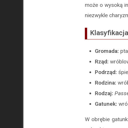
może o wysoką int
niezwykle charyzm
Klasyfikacj
Gromada:
pta
Rząd:
wróblo
Podrząd:
śpi
Rodzina:
wró
Rodzaj:
Pass
Gatunek:
wró
W obrębie gatunk