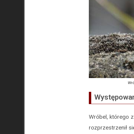
Wró
Występowa
Wróbel, którego z
rozprzestrzenił s