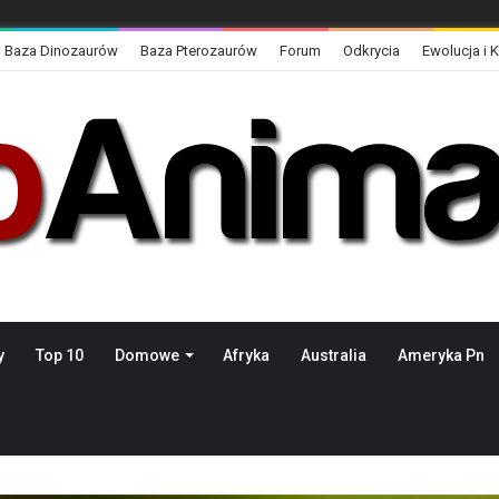
Baza Dinozaurów
Baza Pterozaurów
Forum
Odkrycia
Ewolucja i 
y
Top 10
Domowe
Afryka
Australia
Ameryka Pn