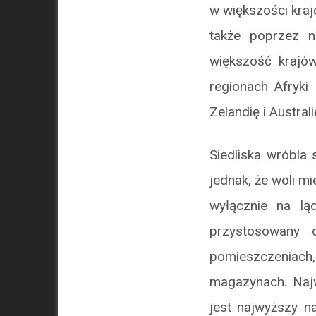
w większości kraj
także poprzez n
większość krajów
regionach Afryki
Zelandię i Australi
Siedliska wróbla 
jednak, że woli m
wyłącznie na lą
przystosowany 
pomieszczeniach
magazynach. Najw
jest najwyższy n