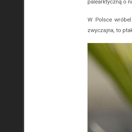
palearktyczną o 
W Polsce wróbel 
zwyczajna, to pta