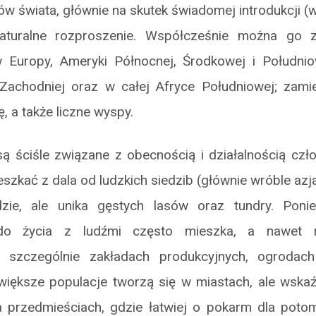
ów świata, głównie na skutek świadomej introdukcji (
aturalne rozproszenie. Współcześnie można go
 Europy, Ameryki Północnej, Środkowej i Południo
 Zachodniej oraz w całej Afryce Południowej; zam
ę, a także liczne wyspy.
są ściśle związane z obecnością i działalnością czł
ieszkać z dala od ludzkich siedzib (głównie wróble azj
dzie, ale unika gęstych lasów oraz tundry. Poni
do życia z ludźmi często mieszka, a nawet
, szczególnie zakładach produkcyjnych, ogrodach
iększe populacje tworzą się w miastach, ale wskaź
a przedmieściach, gdzie łatwiej o pokarm dla pot