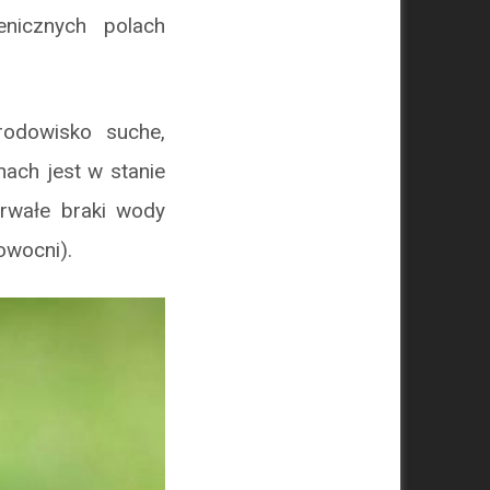
enicznych polach
środowisko suche,
ach jest w stanie
trwałe braki wody
owocni).