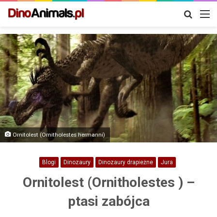
Szukaj
M
Ornitolest (Ornitholestes hermanni)
Blogi
Dinozaury
Dinozaury drapieżne
Jura
Ornitolest (Ornitholestes ) –
ptasi zabójca