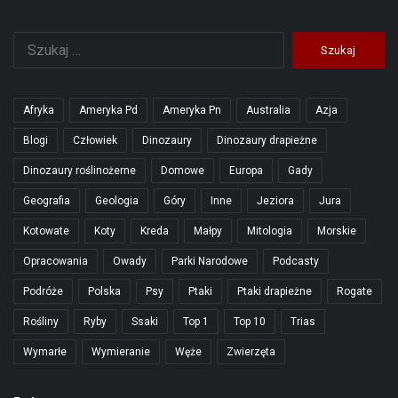
Szukaj:
Afryka
Ameryka Pd
Ameryka Pn
Australia
Azja
Blogi
Człowiek
Dinozaury
Dinozaury drapieżne
Dinozaury roślinożerne
Domowe
Europa
Gady
Geografia
Geologia
Góry
Inne
Jeziora
Jura
Kotowate
Koty
Kreda
Małpy
Mitologia
Morskie
Opracowania
Owady
Parki Narodowe
Podcasty
Podróże
Polska
Psy
Ptaki
Ptaki drapieżne
Rogate
Rośliny
Ryby
Ssaki
Top 1
Top 10
Trias
Wymarłe
Wymieranie
Węże
Zwierzęta