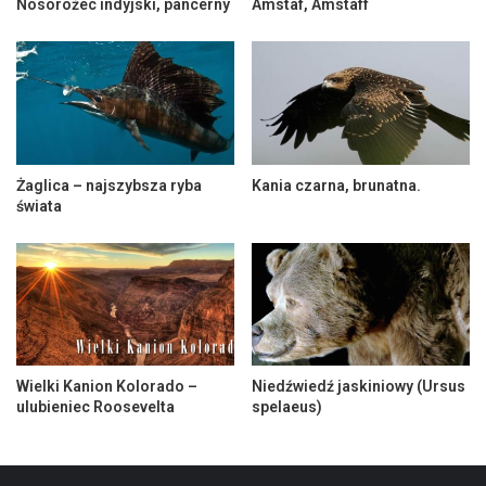
Nosorożec indyjski, pancerny
Amstaf, Amstaff
Żaglica – najszybsza ryba
Kania czarna, brunatna.
świata
Wielki Kanion Kolorado –
Niedźwiedź jaskiniowy (Ursus
ulubieniec Roosevelta
spelaeus)