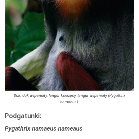
Duk, duk wspaniały, langur książęcy, langur wspaniały
(
Pygathrix
nemaeus
).
Podgatunki:
Pygathrix namaeus nameaus