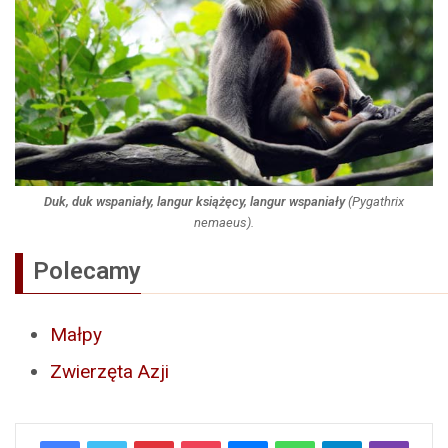
Duk, duk wspaniały, langur książęcy, langur wspaniały
(
Pygathrix
nemaeus
).
Polecamy
Małpy
Zwierzęta Azji
Pinterest
Pocket
Messenger
WhatsApp
Telegram
Viber