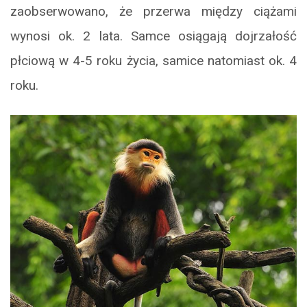
zaobserwowano, że przerwa między ciążami
wynosi ok. 2 lata. Samce osiągają dojrzałość
płciową w 4-5 roku życia, samice natomiast ok. 4
roku.