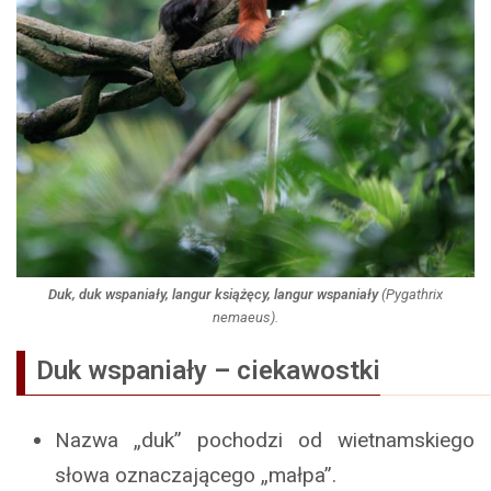
Duk, duk wspaniały, langur książęcy, langur wspaniały
(
Pygathrix
nemaeus
).
Duk wspaniały
–
ciekawostki
Nazwa „duk” pochodzi od wietnamskiego
słowa oznaczającego „małpa”.