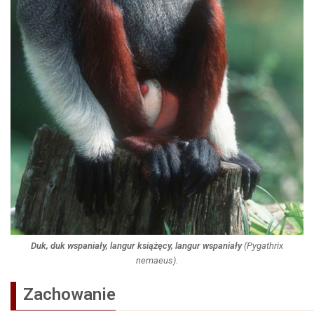
Duk, duk wspaniały, langur książęcy, langur wspaniały
(
Pygathrix
nemaeus
).
Zachowanie