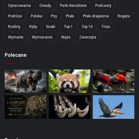
Opracowania
Owady
Parki Narodowe
Podcasty
Podróże
Polska
Psy
Ptaki
Ptaki drapieżne
Rogate
Rośliny
Ryby
Ssaki
Top 1
Top 10
Trias
Wymarłe
Wymieranie
Węże
Zwierzęta
Polecane