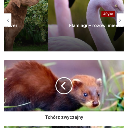
Afryka
Flamingi – różowi mieszkańcy jezior
Tchórz zwyczajny