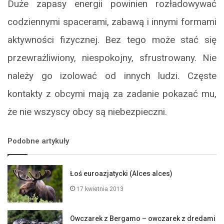
Duże zapasy energii powinien rozładowywać
codziennymi spacerami, zabawą i innymi formami
aktywności fizycznej. Bez tego może stać się
przewrażliwiony, niespokojny, sfrustrowany. Nie
należy go izolować od innych ludzi. Częste
kontakty z obcymi mają za zadanie pokazać mu,
że nie wszyscy obcy są niebezpieczni.
Podobne artykuły
Łoś euroazjatycki (Alces alces)
17 kwietnia 2013
Owczarek z Bergamo – owczarek z dredami