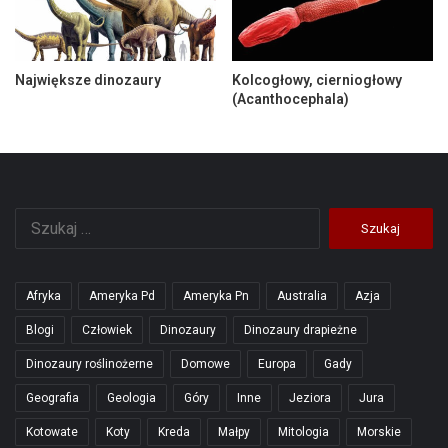
Największe dinozaury
Kolcogłowy, cierniogłowy
(Acanthocephala)
Szukaj:
Afryka
Ameryka Pd
Ameryka Pn
Australia
Azja
Blogi
Człowiek
Dinozaury
Dinozaury drapieżne
Dinozaury roślinożerne
Domowe
Europa
Gady
Geografia
Geologia
Góry
Inne
Jeziora
Jura
Kotowate
Koty
Kreda
Małpy
Mitologia
Morskie