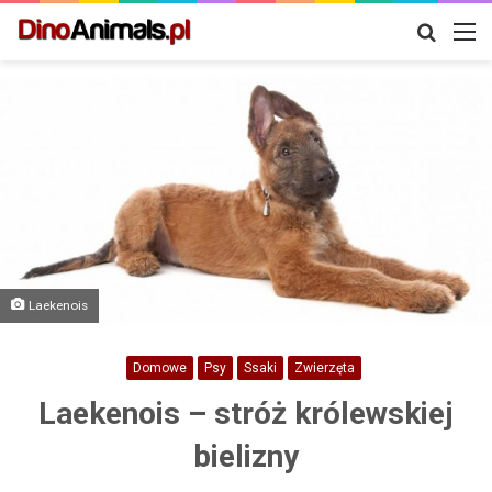
Szukaj
M
Laekenois
Domowe
Psy
Ssaki
Zwierzęta
Laekenois – stróż królewskiej
bielizny