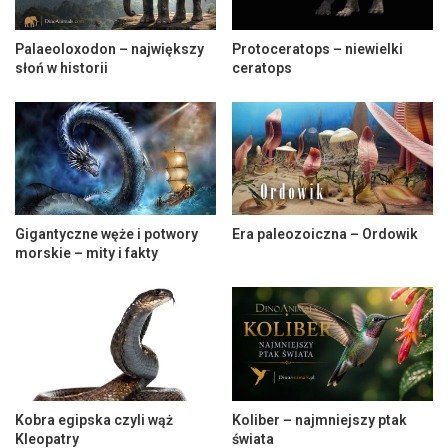
Palaeoloxodon – największy
Protoceratops – niewielki
słoń w historii
ceratops
Gigantyczne węże i potwory
Era paleozoiczna – Ordowik
morskie – mity i fakty
Kobra egipska czyli wąż
Koliber – najmniejszy ptak
Kleopatry
świata