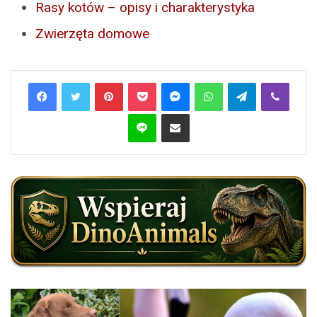
Rasy kotów – opisy i charakterystyka
Zwierzęta domowe
Pinterest
Pocket
Messenger
WhatsApp
Telegram
Viber
Line
Share via Email