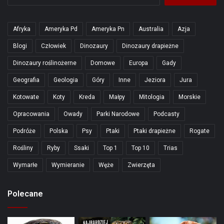
Afryka
Ameryka Pd
Ameryka Pn
Australia
Azja
Blogi
Człowiek
Dinozaury
Dinozaury drapieżne
Dinozaury roślinożerne
Domowe
Europa
Gady
Geografia
Geologia
Góry
Inne
Jeziora
Jura
Kotowate
Koty
Kreda
Małpy
Mitologia
Morskie
Opracowania
Owady
Parki Narodowe
Podcasty
Podróże
Polska
Psy
Ptaki
Ptaki drapieżne
Rogate
Rośliny
Ryby
Ssaki
Top 1
Top 10
Trias
Wymarłe
Wymieranie
Węże
Zwierzęta
Polecane