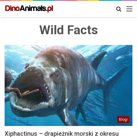
Szukaj
M
Wild Facts
Blogi
Xiphactinus – drapieżnik morski z okresu