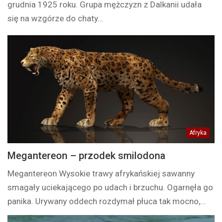
grudnia 1925 roku. Grupa mężczyzn z Dalkanii udała
się na wzgórze do chaty…
Afryka
Megantereon – przodek smilodona
Megantereon Wysokie trawy afrykańskiej sawanny
smagały uciekającego po udach i brzuchu. Ogarnęła go
panika. Urywany oddech rozdymał płuca tak mocno,…