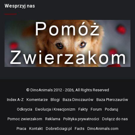
Wesprzyj nas
©
DinoAnimals
2012 - 2026, All Rights Reserved
Index A-Z
Komentarze
Blogi
Baza Dinozaurów
Baza Pterozaurów
Odkrycia
Ewolucja i Kreacjonizm
Fakty
Forum
Podaruj
Pomoc zwierzakom
Reklama
Polityka prywatności
Dołącz do nas
Praca
Kontakt
DobreSciagi.pl
Facts
DinoAnimals.com