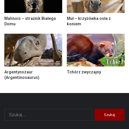
Malinois – strażnik Białego
Muł – krzyżówka osła z
Domu
koniem
Argentynozaur
Tchórz zwyczajny
(Argentinosaurus)
Szukaj: