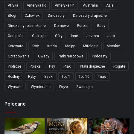
Afryka
Ameryka Pd
Ameryka Pn
Australia
Azja
Blogi
Człowiek
Dinozaury
Dinozaury drapieżne
Dinozaury roślinożerne
Domowe
Europa
Gady
Geografia
Geologia
Góry
Inne
Jeziora
Jura
Kotowate
Koty
Kreda
Małpy
Mitologia
Morskie
Opracowania
Owady
Parki Narodowe
Podcasty
Podróże
Polska
Psy
Ptaki
Ptaki drapieżne
Rogate
Rośliny
Ryby
Ssaki
Top 1
Top 10
Trias
Wymarłe
Wymieranie
Węże
Zwierzęta
Polecane