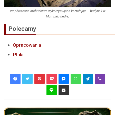
Współczesna architektura wykorzystująca kształt jaja – budynek w
Mumbaju (Indie)
Polecamy
Opracowania
Ptaki
Pinterest
Pocket
Messenger
WhatsApp
Telegram
Viber
Line
Share via Email