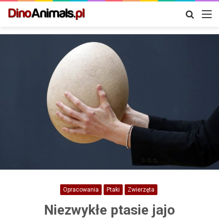
Szukaj
M
Opracowania
Ptaki
Zwierzęta
Niezwykłe ptasie jajo