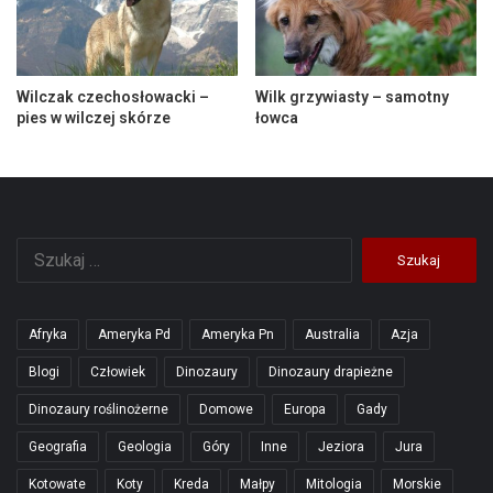
Wilczak czechosłowacki –
Wilk grzywiasty – samotny
pies w wilczej skórze
łowca
Szukaj:
Afryka
Ameryka Pd
Ameryka Pn
Australia
Azja
Blogi
Człowiek
Dinozaury
Dinozaury drapieżne
Dinozaury roślinożerne
Domowe
Europa
Gady
Geografia
Geologia
Góry
Inne
Jeziora
Jura
Kotowate
Koty
Kreda
Małpy
Mitologia
Morskie