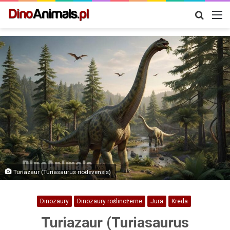
Szukaj
M
Turiazaur (Turiasaurus riodevensis)
Dinozaury
Dinozaury roślinożerne
Jura
Kreda
Turiazaur (Turiasaurus