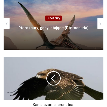
Dinozaury
Pterozaury, gady latające (Pterosauria)
Kania czarna, brunatna.