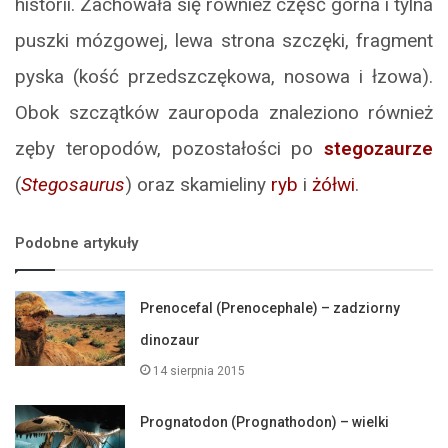
historii. Zachowała się również część górna i tylna
puszki mózgowej, lewa strona szczęki, fragment
pyska (kość przedszczękowa, nosowa i łzowa).
Obok szczątków zauropoda znaleziono również
zęby teropodów, pozostałości po
stegozaurze
(
Stegosaurus
) oraz skamieliny
ryb
i
żółwi
.
Podobne artykuły
Prenocefal (Prenocephale) – zadziorny
dinozaur
14 sierpnia 2015
Prognatodon (Prognathodon) – wielki