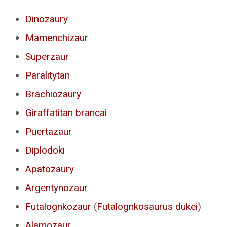
Dinozaury
Mamenchizaur
Superzaur
Paralitytan
Brachiozaury
Giraffatitan brancai
Puertazaur
Diplodoki
Apatozaury
Argentynozaur
Futalognkozaur
(
Futalognkosaurus dukei
)
Alamozaur