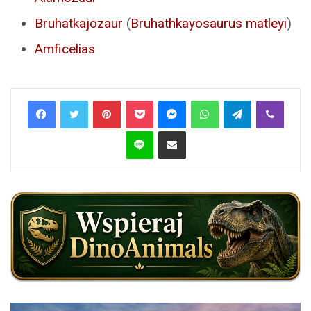
Bruhatkajozaur
(
Bruhathkayosaurus matleyi
)
Amficelias
Pinterest
Pocket
Messenger
WhatsApp
Telegram
Viber
Line
Share via Email