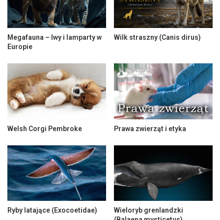
Megafauna – lwy i lamparty w
Wilk straszny (Canis dirus)
Europie
Welsh Corgi Pembroke
Prawa zwierząt i etyka
Ryby latające (Exocoetidae)
Wieloryb grenlandzki
(Balaena mysticetus).