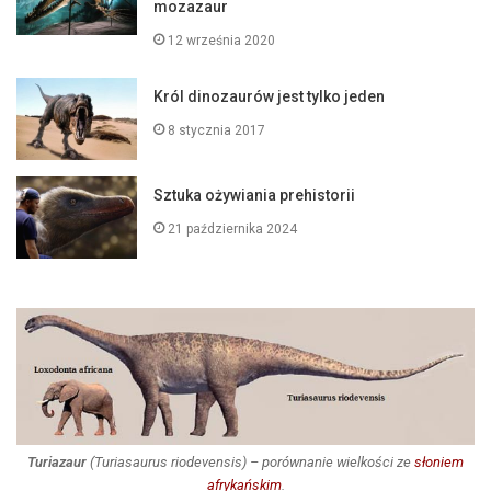
mozazaur
12 września 2020
Król dinozaurów jest tylko jeden
8 stycznia 2017
Sztuka ożywiania prehistorii
21 października 2024
Turiazaur
(
Turiasaurus riodevensis
) – porównanie wielkości ze
słoniem
afrykańskim
.