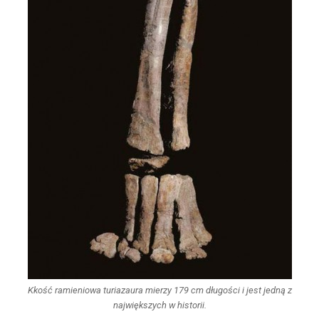
Kkość ramieniowa turiazaura mierzy 179 cm długości i jest jedną z
największych w historii.