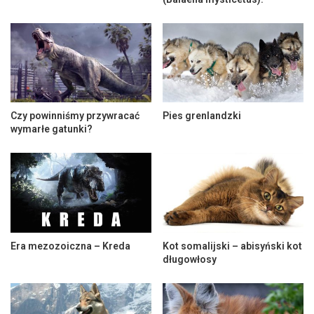
Czy powinniśmy przywracać
Pies grenlandzki
wymarłe gatunki?
Era mezozoiczna – Kreda
Kot somalijski – abisyński kot
długowłosy