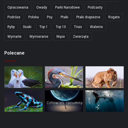
Opracowania
Owady
Parki Narodowe
Podcasty
Podróże
Polska
Psy
Ptaki
Ptaki drapieżne
Rogate
Ryby
Ssaki
Top 1
Top 10
Trias
Walenie
Wymarłe
Wymieranie
Węże
Zwierzęta
Polecane