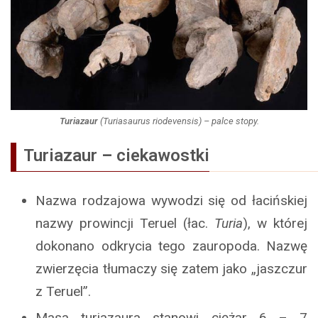
Turiazaur
(
Turiasaurus riodevensis
) – palce stopy.
Turiazaur
–
ciekawostki
Nazwa rodzajowa wywodzi się od łacińskiej
nazwy prowincji Teruel (łac.
Turia
), w której
dokonano odkrycia tego zauropoda. Nazwę
zwierzęcia tłumaczy się zatem jako „jaszczur
z Teruel”.
Masa turiazaura stanowi ciężar 6 – 7