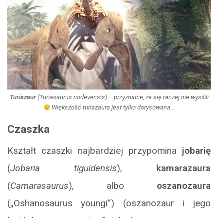
Turiazaur
(
Turiasaurus riodevensis
) – przyznacie, że się raczej nie wysilili
Większość turiazaura jest tylko dorysowana…
Czaszka
Kształt czaszki najbardziej przypomina
jobarię
(
Jobaria tiguidensis
),
kamarazaura
(
Camarasaurus
), albo
oszanozaura
(„Oshanosaurus youngi”) (oszanozaur i jego