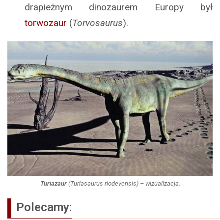
drapieżnym dinozaurem Europy był
torwozaur
(
Torvosaurus
).
Turiazaur
(
Turiasaurus riodevensis
) – wizualizacja.
Polecamy: