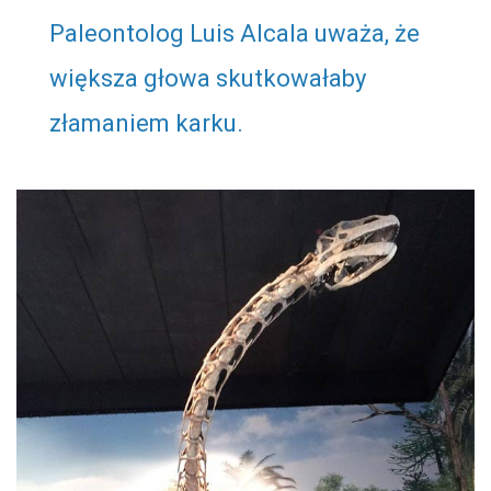
Paleontolog Luis Alcala uważa, że
większa głowa skutkowałaby
złamaniem karku.