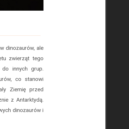
w dinozaurów, ale
etu zwierząt tego
 do innych grup.
urów, co stanowi
ały Ziemię przed
znie z Antarktydą.
wych dinozaurów i