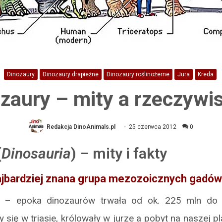
Dinozaury
Dinozaury drapieżne
Dinozaury roślinożerne
Jura
Kreda
zaury – mity a rzeczywi
Redakcja DinoAnimals.pl
25 czerwca 2012
0
(
Dinosauria
) – mity i fakty
ajbardziej znana grupa mezozoicznych gadów
 – epoka dinozaurów trwała od ok. 225 mln do 
y się w triasie, królowały w jurze a pobyt na naszej p