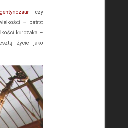
gentynozaur
czy
wielkości – patrz:
elkości kurczaka –
esztą życie jako