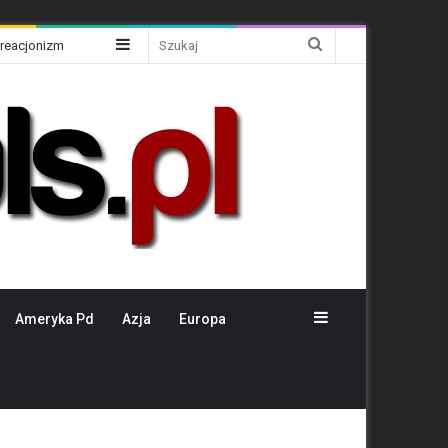
Sidebar
Szukaj
Kreacjonizm
Sidebar
Ameryka Pd
Azja
Europa