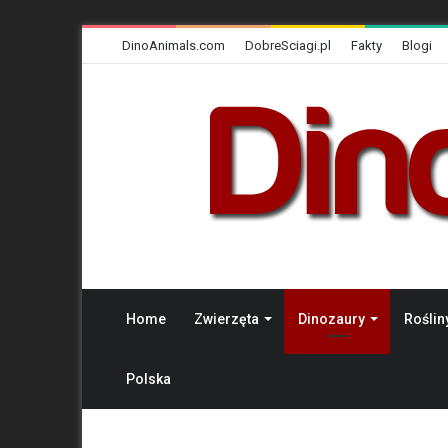
DinoAnimals.com
DobreSciagi.pl
Fakty
Blogi
Home
Zwierzęta
Dinozaury
Roślin
Polska