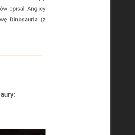
ów opisali Anglicy
azwę
Dinosauria
(z
aury: