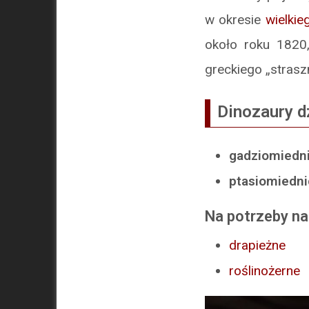
w okresie
wielki
około roku 1820
greckiego „strasz
Dinozaury dz
gadziomiedn
ptasiomiedn
Na potrzeby na
drapieżne
roślinożerne