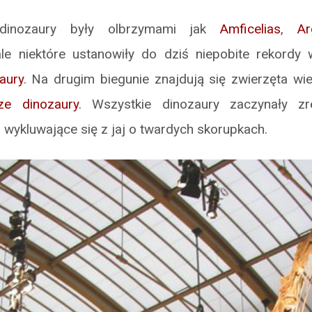
 dinozaury były olbrzymami jak
Amficelias
,
Ar
ale niektóre ustanowiły do dziś niepobite rekordy 
aury
. Na drugim biegunie znajdują się zwierzęta wi
ze dinozaury
. Wszystkie dinozaury zaczynały zr
a, wykluwające się z jaj o twardych skorupkach.