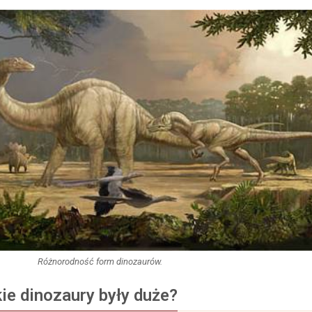
Różnorodność form dinozaurów.
ie dinozaury były duże?