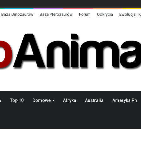
Baza Dinozaurów
Baza Pterozaurów
Forum
Odkrycia
Ewolucja i 
y
Top 10
Domowe
Afryka
Australia
Ameryka Pn