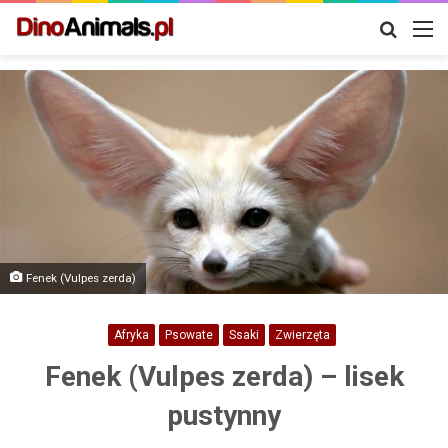
Szukaj
M
Fenek (Vulpes zerda)
Afryka
Psowate
Ssaki
Zwierzęta
Fenek (Vulpes zerda) – lisek
pustynny