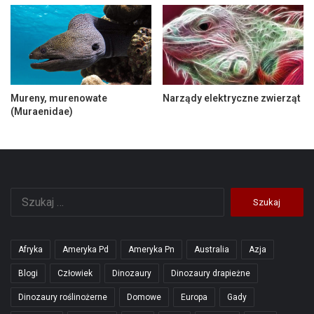
Mureny, murenowate
Narządy elektryczne zwierząt
(Muraenidae)
Szukaj:
Afryka
Ameryka Pd
Ameryka Pn
Australia
Azja
Blogi
Człowiek
Dinozaury
Dinozaury drapieżne
Dinozaury roślinożerne
Domowe
Europa
Gady