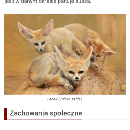
jeśli w danym okresie panuje susza.
Fenek
(
Vulpes zerda
).
Zachowania społeczne