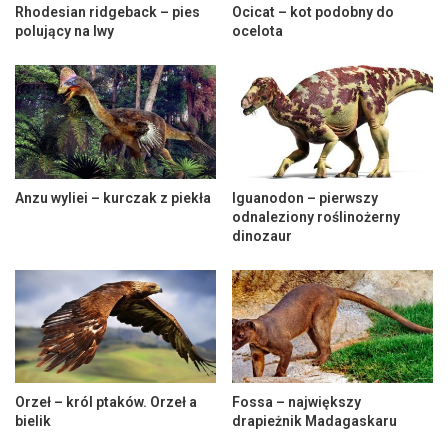
Rhodesian ridgeback – pies
Ocicat – kot podobny do
polujący na lwy
ocelota
Anzu wyliei – kurczak z piekła
Iguanodon – pierwszy
odnaleziony roślinożerny
dinozaur
Orzeł – król ptaków. Orzeł a
Fossa – największy
bielik
drapieżnik Madagaskaru