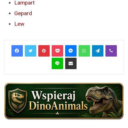
Lampart
Gepard
Lew
Pinterest
Pocket
Messenger
WhatsApp
Telegram
Viber
Line
Share via Email