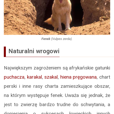
Fenek
(
Vulpes zerda
).
Naturalni wrogowi
Największym zagrożeniem są afrykańskie gatunki
puchacza
,
karakal
,
szakal
,
hiena pręgowana
, chart
perski i inne rasy charta zamieszkujące obszar,
na którym występuje fenek. Uważa się jednak, że
jest to zwierzę bardzo trudne do schwytania, a
doniesienia o sukcesach łowieckich innych