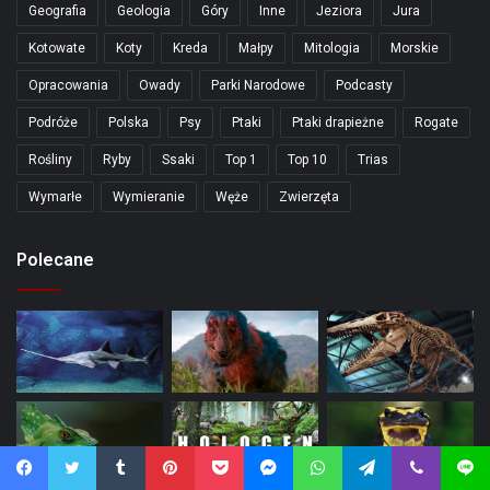
Geografia
Geologia
Góry
Inne
Jeziora
Jura
Kotowate
Koty
Kreda
Małpy
Mitologia
Morskie
Opracowania
Owady
Parki Narodowe
Podcasty
Podróże
Polska
Psy
Ptaki
Ptaki drapieżne
Rogate
Rośliny
Ryby
Ssaki
Top 1
Top 10
Trias
Wymarłe
Wymieranie
Węże
Zwierzęta
Polecane
Facebook
Twitter
Tumblr
Pinterest
Pocket
Messenger
WhatsApp
Telegram
Viber
Line