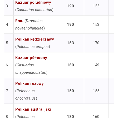
Kazuar południowy
3
190
155
(
Casuarius casuarius
)
Emu
(
Dromaius
4
190
153
novaehollandiae
)
Pelikan kędzierzawy
5
183
170
(
Pelecanus crispus
)
Kazuar północny
6
(
Casuarius
180
149
unappendiculatus
)
Pelikan różowy
7
(
Pelecanus
180
155
onocrotalus
)
Pelikan australijski
8
(
Pelecanus
180
160