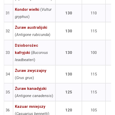
Kondor wielki
(
Vultur
31
130
110
gryphus
)
Żuraw australijski
32
130
115
(
Antigone rubicunda
)
Dzioborożec
33
kafryjski
(
Bucorvus
130
100
leadbeateri
)
Żuraw zwyczajny
34
130
115
(
Grus grus
)
Żuraw kanadyjski
35
125
115
(
Antigone canadensis
)
Kazuar mniejszy
36
120
105
(
Casuarius bennetti
)