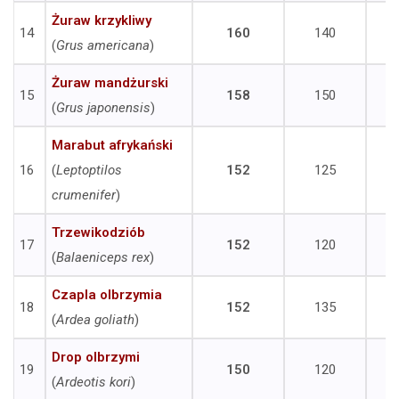
Żuraw krzykliwy
14
160
140
(
Grus americana
)
Żuraw mandżurski
15
158
150
(
Grus japonensis
)
Marabut afrykański
16
(
Leptoptilos
152
125
crumenifer
)
Trzewikodziób
17
152
120
(
Balaeniceps rex
)
Czapla olbrzymia
18
152
135
(
Ardea goliath
)
Drop olbrzymi
19
150
120
(
Ardeotis kori
)