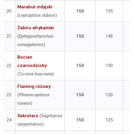
Marabut indyjski
20
150
135
(
Leptoptilos dubius
)
Żabiru afrykański
21
(
Ephippiorhynchus
150
140
senegalensis
)
Bocian
22
czarnodzioby
150
130
(
Ciconia boyciana
)
Flaming różowy
23
(
Phoenicopterus
150
120
roseus
)
Sekretarz
(
Sagittarius
24
150
125
serpentarius
)