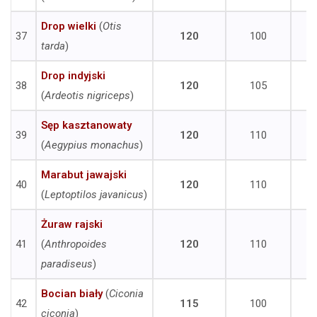
Drop wielki
(
Otis
37
120
100
tarda
)
Drop indyjski
38
120
105
(
Ardeotis nigriceps
)
Sęp kasztanowaty
39
120
110
(
Aegypius monachus
)
Marabut jawajski
40
120
110
(
Leptoptilos javanicus
)
Żuraw rajski
41
(
Anthropoides
120
110
paradiseus
)
Bocian biały
(
Ciconia
42
115
100
ciconia
)