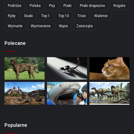
Podróże
Polska
Psy
Ptaki
Ptaki drapieżne
Rogate
Ryby
Ssaki
Top 1
Top 10
Trias
Walenie
Wymarłe
Wymieranie
Węże
Zwierzęta
Polecane
Popularne