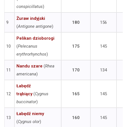
conspicillatus
)
Żuraw indyjski
9
180
156
(
Antigone antigone
)
Pelikan dzioborogi
10
(
Pelecanus
175
145
erythrorhynchos
)
Nandu szare
(
Rhea
11
170
134
americana
)
Łabędź
12
trąbiący
(
Cygnus
165
145
buccinator
)
Łabędź niemy
13
160
145
(
Cygnus olor
)