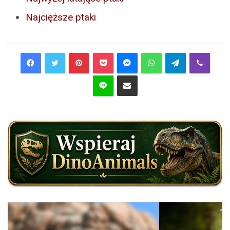
Najcięższe ptaki
Pinterest
Pocket
Messenger
WhatsApp
Telegram
Viber
Line
Share via Email