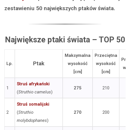
zestawieniu 50 największych ptaków świata.
Największe ptaki świata – TOP 50
Maksymalna
Przeciętna
Prz
Ptak
Lp.
wysokość
wysokość
wag
[cm]
[cm]
Struś afrykański
1
275
210
(
Struthio camelus
)
Struś somalijski
2
(
Struthio
270
200
molybdophanes
)