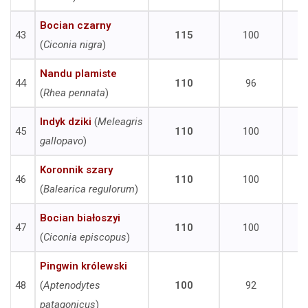
Bocian czarny
43
115
100
(
Ciconia nigra
)
Nandu plamiste
44
110
96
(
Rhea pennata
)
Indyk dziki
(
Meleagris
45
110
100
gallopavo
)
Koronnik szary
46
110
100
(
Balearica regulorum
)
Bocian białoszyi
47
110
100
(
Ciconia episcopus
)
Pingwin królewski
48
(
Aptenodytes
100
92
patagonicus
)