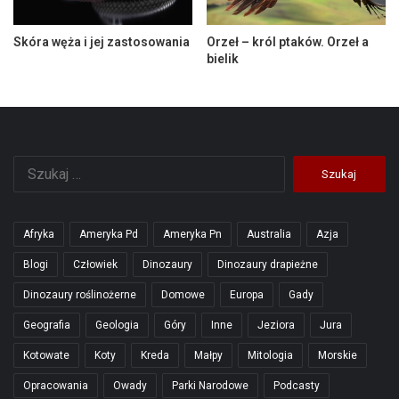
Skóra węża i jej zastosowania
Orzeł – król ptaków. Orzeł a
bielik
Szukaj:
Afryka
Ameryka Pd
Ameryka Pn
Australia
Azja
Blogi
Człowiek
Dinozaury
Dinozaury drapieżne
Dinozaury roślinożerne
Domowe
Europa
Gady
Geografia
Geologia
Góry
Inne
Jeziora
Jura
Kotowate
Koty
Kreda
Małpy
Mitologia
Morskie
Opracowania
Owady
Parki Narodowe
Podcasty