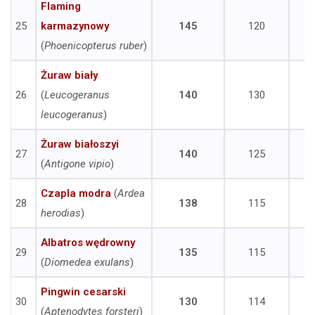
Flaming
25
karmazynowy
145
120
(
Phoenicopterus ruber
)
Żuraw biały
26
(
Leucogeranus
140
130
leucogeranus
)
Żuraw białoszyi
27
140
125
(
Antigone vipio
)
Czapla modra
(
Ardea
28
138
115
herodias
)
Albatros wędrowny
29
135
115
(
Diomedea exulans
)
Pingwin cesarski
30
130
114
(
Aptenodytes forsteri
)