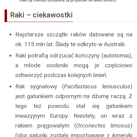
Raki są również uznawane za przysmak na wielu stołach.
Raki – ciekawostki
Najstarsze szczątki raków datowane są na
ok. 115 mln lat. Ślady te odkryto w Australii.
Raki potrafią odrzucać kończyny (autotomia),
a młode osobniki mogą je częściowo
odtworzyć podczas kolejnych linień.
Rak sygnałowy (
Pacifastacus leniusculus
)
jest gatunkiem odpornym na dżumę raczą. Z
tego też powodu stał się gatunkiem
inwazyjnym Europy. Niestety, on wraz z
rakiem pręgowatym (
Orconectes limosus
)
(oba gatunki zostały importowane z Ameryki