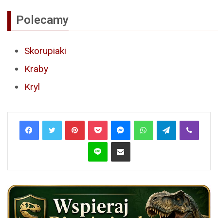
Polecamy
Skorupiaki
Kraby
Kryl
Pinterest
Pocket
Messenger
WhatsApp
Telegram
Viber
Line
Share via Email