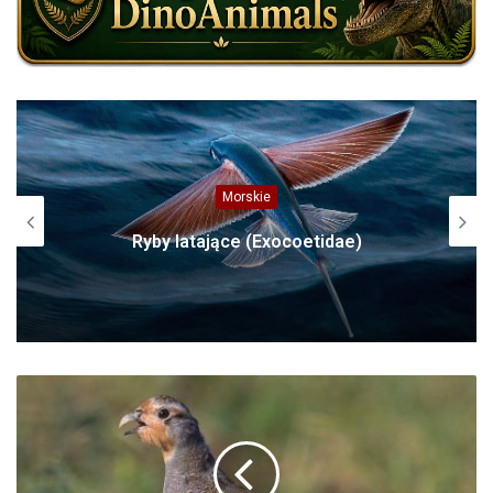
Morskie
Ryby latające (Exocoetidae)