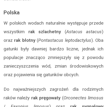
Polska
W polskich wodach naturalnie występuje przede
wszystkim
rak szlachetny
(
Astacus astacus
)
oraz
rak błotny
(
Pontastacus leptodactylus
). Oba
gatunki były dawniej bardzo liczne, jednak ich
populacje znacząco zmniejszyły się z powodu
zanieczyszczenia wód, zmian środowiskowych
oraz pojawienia się gatunków obcych.
Do najważniejszych zagrożeń dla rodzimych
raków należy
rak pręgowaty
(
Orconectes limosus
/
Faxonius limosus
) oraz
rak sygnałowy