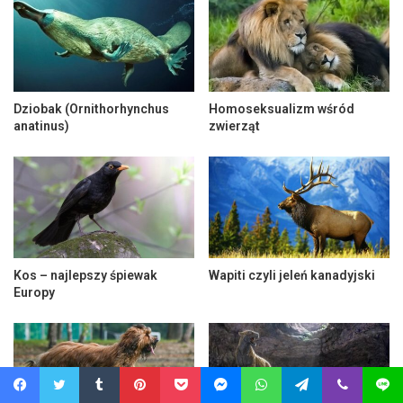
Dziobak (Ornithorhynchus
Homoseksualizm wśród
anatinus)
zwierząt
Kos – najlepszy śpiewak
Wapiti czyli jeleń kanadyjski
Europy
Facebook
Twitter
Tumblr
Pinterest
Pocket
Messenger
WhatsApp
Telegram
Viber
Line