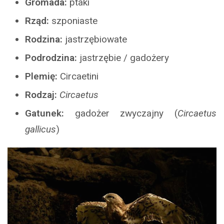
Gromada:
ptaki
Rząd:
szponiaste
Rodzina:
jastrzębiowate
Podrodzina:
jastrzębie / gadożery
Plemię:
Circaetini
Rodzaj:
Circaetus
Gatunek:
gadożer zwyczajny (
Circaetus
gallicus
)