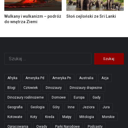
Wulkany i wulkanizm – podróż
Słoń cejloński ze Sri Lanki
do wnętrza Ziemi
Szukaj:
Afryka
Ameryka Pd
Ameryka Pn
Australia
Azja
Blogi
Człowiek
Dinozaury
Dinozaury drapieżne
Dinozaury roślinożerne
Domowe
Europa
Gady
Geografia
Geologia
Góry
Inne
Jeziora
Jura
Kotowate
Koty
Kreda
Małpy
Mitologia
Morskie
Opracowania
Owady
Parki Narodowe
Podcasty