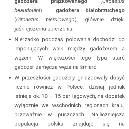
gadożera prążkowanego
(
Circaetus
beaudouini
) i
gadożera białobrzuchego
(
Circaetus piersiowego
), głównie dzięki
jaśniejszemu upierzeniu.
Nierzadko podczas polowania dochodzi do
imponujących walk między gadożerem a
wężem. W większości tego typu starć
gadożer zamęcza węża na śmierć.
W przeszłości gadożery gniazdowały dosyć
licznie również w Polsce, dzisiaj jednak
istnieje ok. 10 – 15 par lęgowych, na dodatek
wyłącznie we wschodnich regionach kraju,
przeważnie w puszczach. Najliczniejsza
populacja polska znajduje się na