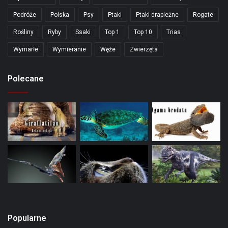
Podróże
Polska
Psy
Ptaki
Ptaki drapieżne
Rogate
Rośliny
Ryby
Ssaki
Top 1
Top 10
Trias
Wymarłe
Wymieranie
Węże
Zwierzęta
Polecane
Popularne