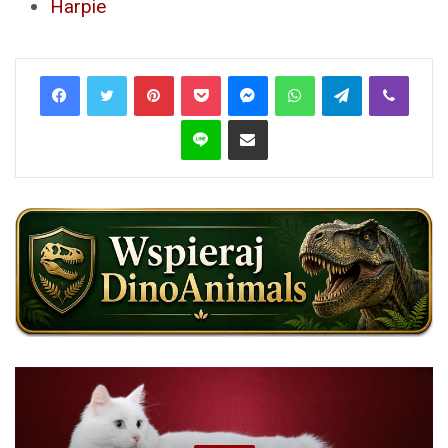
Harpie
Pinterest
Pocket
Messenger
WhatsApp
Telegram
Viber
Line
Share via Email