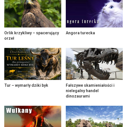
Orlik krzykliwy – spacerujący
Angora turecka
orzeł
Tur – wymarły dziki byk
Fałszywe skamieniałości i
nielegalny handel
dinozaurami