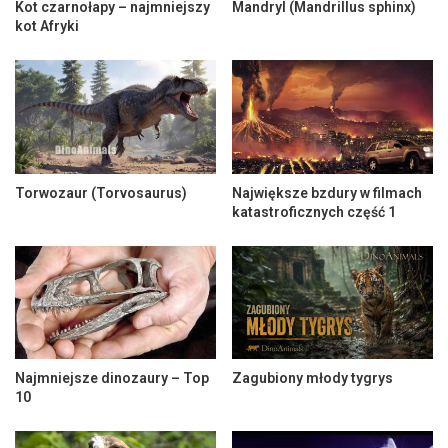
Kot czarnołapy – najmniejszy
Mandryl (Mandrillus sphinx)
kot Afryki
Torwozaur (Torvosaurus)
Największe bzdury w filmach
katastroficznych część 1
Najmniejsze dinozaury – Top
Zagubiony młody tygrys
10