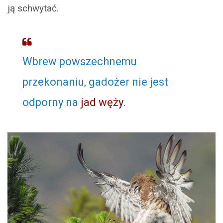
ją schwytać.
Wbrew powszechnemu
przekonaniu, gadożer nie jest
odporny na
jad węży
.