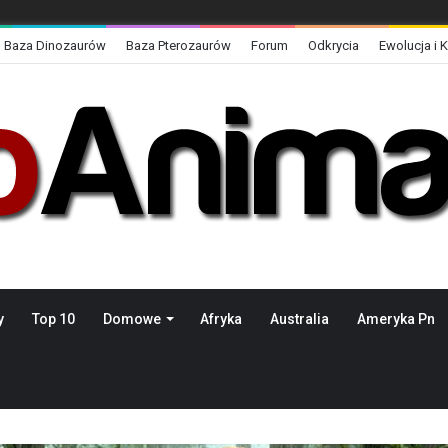
Baza Dinozaurów
Baza Pterozaurów
Forum
Odkrycia
Ewolucja i 
y
Top 10
Domowe
Afryka
Australia
Ameryka Pn