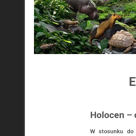
E
Holocen – 
W stosunku do p