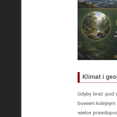
Klimat i geo
Gdyby brać pod uw
bowiem kolejnym i
wielce prawdopod