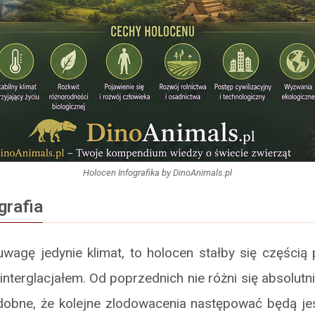
Holocen Infografika by DinoAnimals.pl
grafia
agę jedynie klimat, to holocen stałby się częścią 
nterglacjałem. Od poprzednich nie różni się absolutni
obne, że kolejne zlodowacenia następować będą je