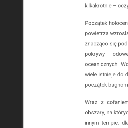
kilkakrotnie – ocz
Początek holocenu
powietrza wzrosł
znacząco się podn
pokrywy lodowe
oceanicznych. Wod
wiele istnieje do 
początek bagnom 
Wraz z cofaniem
obszary, na który
innym tempie, dl