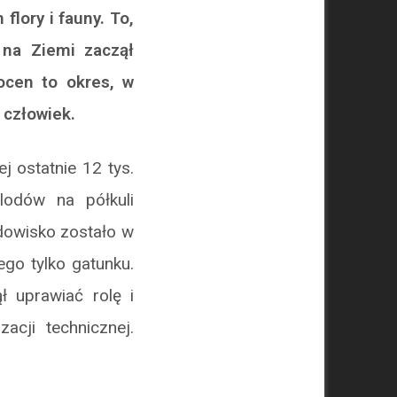
lory i fauny. To,
 na Ziemi zaczął
ocen to okres, w
 człowiek.
j ostatnie 12 tys.
lodów na półkuli
odowisko zostało w
go tylko gatunku.
ł uprawiać rolę i
acji technicznej.