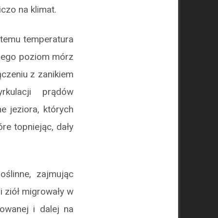
iczo na klimat.
t temu temperatura
czego poziom mórz
ączeniu z zanikiem
rkulacji prądów
e jeziora, których
óre topniejąc, dały
ślinne, zajmując
i ziół migrowały w
owanej i dalej na