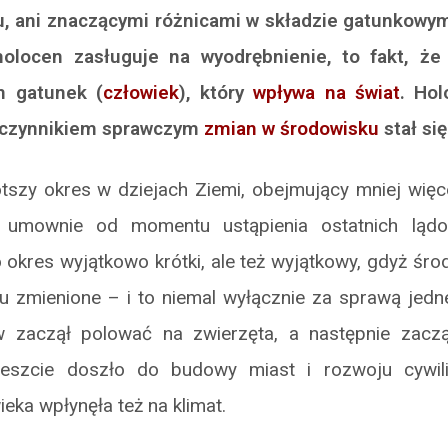
, ani znaczącymi różnicami w składzie gatunkowym f
holocen zasługuje na wyodrębnienie, to fakt, że
n gatunek (
człowiek
), który
wpływa na świat
. Hol
 czynnikiem sprawczym
zmian w środowisku
stał się
tszy okres w dziejach Ziemi, obejmujący mniej więce
ę umownie od momentu ustąpienia ostatnich lądo
o okres wyjątkowo krótki, ale też wyjątkowy, gdyż śr
 zmienione – i to niemal wyłącznie za sprawą jedne
w zaczął polować na zwierzęta, a następnie zaczą
eszcie doszło do budowy miast i rozwoju cywiliz
eka wpłynęła też na klimat.