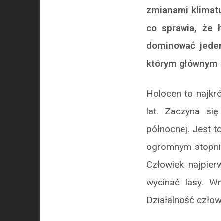
zmianami klimatu
co sprawia, że 
dominować jede
którym głównym
Holocen to najkró
lat. Zaczyna si
północnej. Jest t
ogromnym stopniu
Człowiek najpier
wycinać lasy. Wr
Działalność człowi