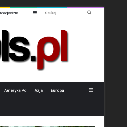
Sidebar
Szukaj
Kreacjonizm
Sidebar
Ameryka Pd
Azja
Europa