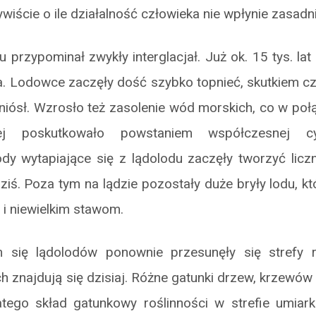
ywiście o ile działalność człowieka nie wpłynie zasadn
 przypominał zwykły interglacjał. Już ok. 15 tys. la
a. Lodowce zaczęły dość szybko topnieć, skutkiem 
iósł. Wzrosło też zasolenie wód morskich, co w poł
j poskutkowało powstaniem współczesnej cy
y wytapiające się z lądolodu zaczęły tworzyć liczn
dziś. Poza tym na lądzie pozostały duże bryły lodu, kt
i niewielkim stawom.
 się lądolodów ponownie przesunęły się strefy ro
ch znajdują się dzisiaj. Różne gatunki drzew, krzewów 
atego skład gatunkowy roślinności w strefie umiark