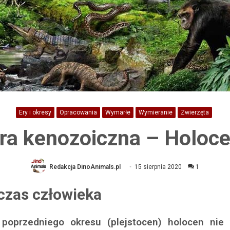
Ery i okresy
Opracowania
Wymarłe
Wymieranie
Zwierzęta
ra kenozoiczna – Holoc
Redakcja DinoAnimals.pl
15 sierpnia 2020
1
czas człowieka
oprzedniego okresu (plejstocen) holocen nie 