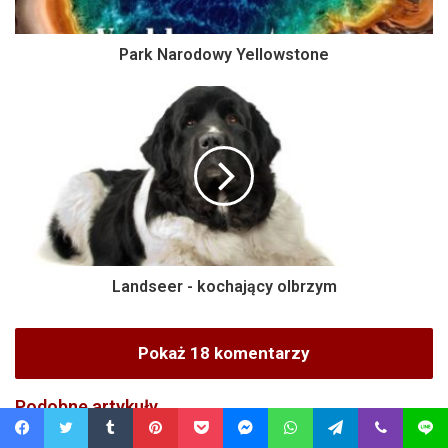
Park Narodowy Yellowstone
Landseer - kochający olbrzym
Pokaż 18 komentarzy
Podobne artykuły
Facebook
Twitter
Tumblr
Pinterest
Pocket
Messenger
WhatsApp
Telegram
Viber
Line