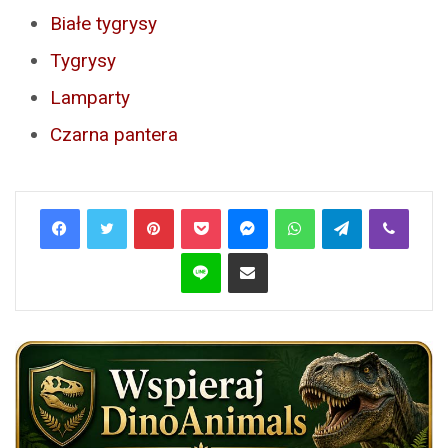
Białe tygrysy
Tygrysy
Lamparty
Czarna pantera
Pinterest
Pocket
Messenger
WhatsApp
Telegram
Viber
Line
Share via Email