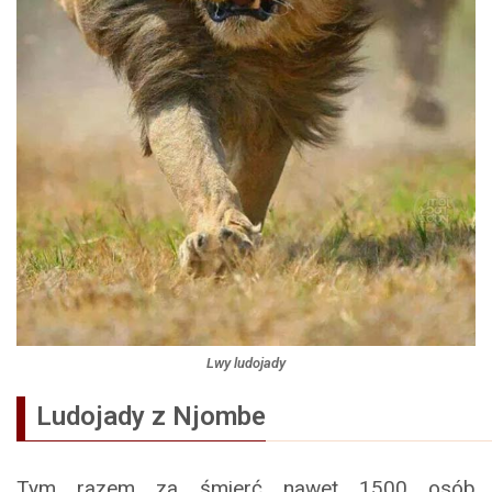
Lwy ludojady
Ludojady z Njombe
Tym razem za śmierć nawet 1500 osób