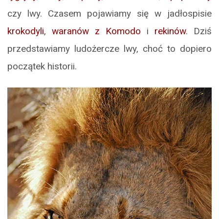
czy lwy. Czasem pojawiamy się w jadłospisie
krokodyli
,
waranów z Komodo
i
rekinów
. Dziś
przedstawiamy ludożercze lwy, choć to dopiero
początek historii.