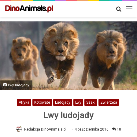
Szukaj
M
Lwy ludojady
Afryka
Kotowate
Ludojady
Lwy
Ssaki
Zwierzęta
Lwy ludojady
Redakcja DinoAnimals.pl
4 października 2016
18