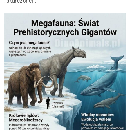
„skurczonej”.