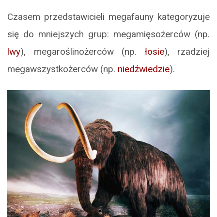
Czasem przedstawicieli megafauny kategoryzuje
się do mniejszych grup: megamięsożerców (np.
lwy
), megaroślinożerców (np.
łosie
), rzadziej
megawszystkożerców (np.
niedźwiedzie
).