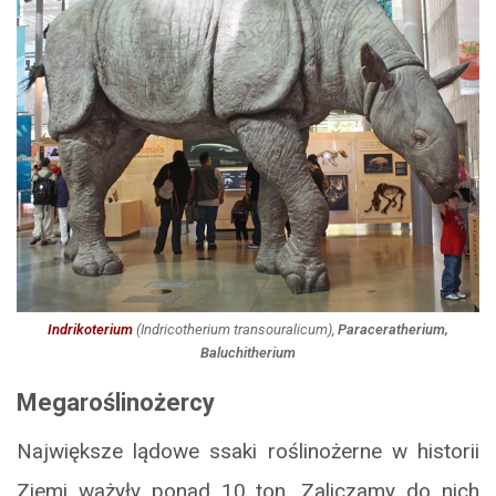
Indrikoterium
(Indricotherium transouralicum
),
Paraceratherium,
Baluchitherium
Megaroślinożercy
Największe lądowe ssaki roślinożerne w historii
Ziemi ważyły ponad 10 ton. Zaliczamy do nich