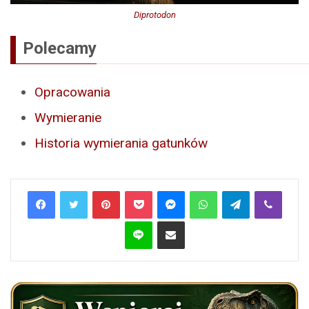
Diprotodon
Polecamy
Opracowania
Wymieranie
Historia wymierania gatunków
Pinterest
Pocket
Messenger
WhatsApp
Telegram
Viber
Line
Share via Email