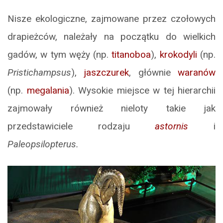
Nisze ekologiczne, zajmowane przez czołowych
drapieżców, należały na początku do wielkich
gadów, w tym węży (np.
titanoboa
),
krokodyli
(np.
Pristichampsus
),
jaszczurek
, głównie
waranów
(np.
megalania
). Wysokie miejsce w tej hierarchii
zajmowały również nieloty takie jak
przedstawiciele rodzaju
astornis
i
Paleopsilopterus.