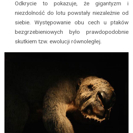
Odkrycie to pokazuje, że gigantyzm i
niezdolność do lotu powstały niezależnie od
siebie. Występowanie obu cech u ptaków
bezgrzebieniowych było prawdopodobnie
skutkiem tzw. ewolucji równoległej.