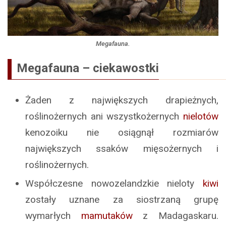
Megafauna.
Megafauna – ciekawostki
Żaden z największych drapieżnych,
roślinożernych ani wszystkożernych
nielotów
kenozoiku nie osiągnął rozmiarów
największych ssaków mięsożernych i
roślinożernych.
Współczesne nowozelandzkie nieloty
kiwi
zostały uznane za siostrzaną grupę
wymarłych
mamutaków
z Madagaskaru.