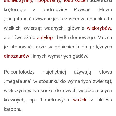
słonie
,
żyrafy
,
hipopotamy
,
nosorożce
i duże ssaki
krętorogie z podrodziny
Bovinae.
Słowo
„megafauna” używane jest czasem w stosunku do
wielkich zwierząt wodnych, głównie
wielorybów
,
ale również do
antylop
i bydła domowego. Można
je stosować także w odniesieniu do potężnych
dinozaurów
i innych wymarłych gadów.
Paleontolodzy najchętniej używają słowa
„megafauna” w stosunku do wymarłych zwierząt,
większych w stosunku do swych współczesnych
krewnych, np. 1-metrowych
ważek
z okresu
karbonu.