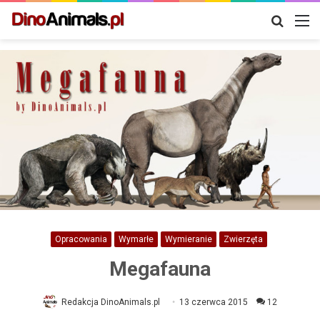
Szukaj
M
Opracowania
Wymarłe
Wymieranie
Zwierzęta
Megafauna
Redakcja DinoAnimals.pl
13 czerwca 2015
12