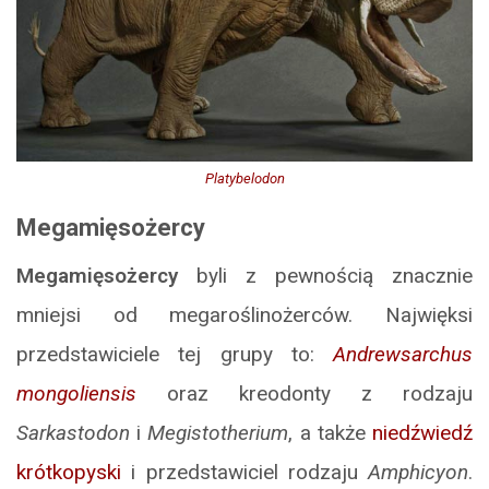
Platybelodon
Megamięsożercy
Megamięsożercy
byli z pewnością znacznie
mniejsi od megaroślinożerców. Najwięksi
przedstawiciele tej grupy to:
Andrewsarchus
mongoliensis
oraz kreodonty z rodzaju
Sarkastodon
i
Megistotherium
, a także
niedźwiedź
krótkopyski
i przedstawiciel rodzaju
Amphicyon
.