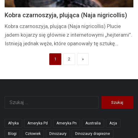
Kobra czarnoszyja, plująca (Naja nigricollis)
Kobra czarnoszyja, plująca (Naja nigricollis) Plucie
jadem kojarzy się głównie z internetowymi „hejterami”.
Istnieją jednak węże, które opanowały tę sztukę…
1
2
»
Szukaj:
Afryka
Ameryka Pd
Ameryka Pn
Australia
Azja
Blogi
Człowiek
Dinozaury
Dinozaury drapieżne