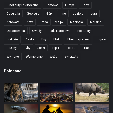
Dinozaury roślinożerne
Domowe
Europa
Gady
Geografia
Geologia
Góry
Inne
Jeziora
Jura
Kotowate
Koty
Kreda
Małpy
Mitologia
Morskie
Opracowania
Owady
Parki Narodowe
Podcasty
Podróże
Polska
Psy
Ptaki
Ptaki drapieżne
Rogate
Rośliny
Ryby
Ssaki
Top 1
Top 10
Trias
Wymarłe
Wymieranie
Węże
Zwierzęta
Polecane