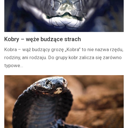
Kobry – węże budzące strach
Kobra – wąż budzący grozę „Kobra” to nie nazwa rzędu,
rodziny, ani rodzaju. Do grupy kobr zalicza się zarówno
typowe…