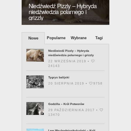
 Pizzly – Hybryda
ia polarnego i
Tygrys balijski
Popularne
Wybrane
Tagi
Nowe
Niedźwiedź Pizzly – Hybryda
niedźwiedzia polarnego i grizzly
22 WRZEŚNIA 2019 •
24143
Tygrys balijski
20 SIERPNIA 2019 •
9758
Godzilla – Król Potworów
29 PAŹDZIERNIKA 2017 •
13470
Lew Wschodnioafrykański – Król