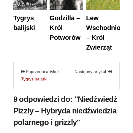
Tygrys
Godzilla –
Lew
balijski
Król
Wschodnioafry
Potworów
– Król
Zwierząt
Poprzedni artykuł:
Następny artykuł:
Tygrys balijski
9 odpowiedzi do: "Niedźwiedź
Pizzly – Hybryda niedźwiedzia
polarnego i grizzly"