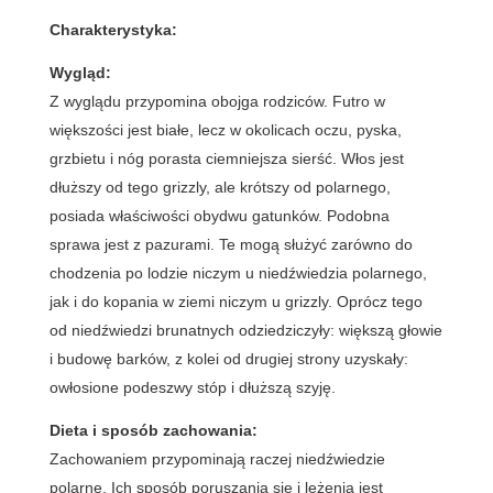
Charakterystyka:
Wygląd:
Z wyglądu przypomina obojga rodziców. Futro w
większości jest białe, lecz w okolicach oczu, pyska,
grzbietu i nóg porasta ciemniejsza sierść. Włos jest
dłuższy od tego grizzly, ale krótszy od polarnego,
posiada właściwości obydwu gatunków. Podobna
sprawa jest z pazurami. Te mogą służyć zarówno do
chodzenia po lodzie niczym u niedźwiedzia polarnego,
jak i do kopania w ziemi niczym u grizzly. Oprócz tego
od niedźwiedzi brunatnych odziedziczyły: większą głowie
i budowę barków, z kolei od drugiej strony uzyskały:
owłosione podeszwy stóp i dłuższą szyję.
Dieta i sposób zachowania:
Zachowaniem przypominają raczej niedźwiedzie
polarne. Ich sposób poruszania się i leżenia jest