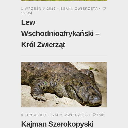
1 WRZEŚNIA 2017 •
SSAKI
,
ZWIERZĘTA
•
12624
Lew
Wschodnioafrykański –
Król Zwierząt
9 LIPCA 2017 •
GADY
,
ZWIERZĘTA
•
7889
Kajman Szerokopyski