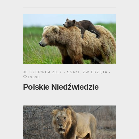
30 CZERWCA 2017 •
SSAKI
,
ZWIERZĘTA
•
19390
Polskie Niedźwiedzie