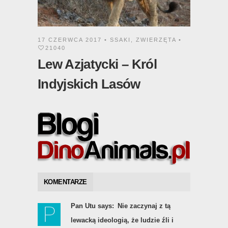
17 CZERWCA 2017 •
SSAKI
,
ZWIERZĘTA
•
21040
Lew Azjatycki – Król
Indyjskich Lasów
KOMENTARZE
Pan Utu says:
Nie zaczynaj z tą
lewacką ideologią, że ludzie źli i