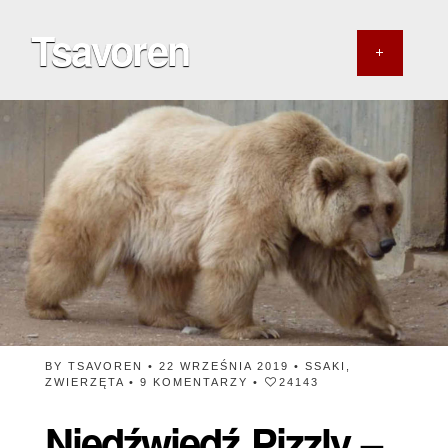
Tsavoren
BY
TSAVOREN
• 22 WRZEŚNIA 2019 •
SSAKI
,
ZWIERZĘTA
•
9 KOMENTARZY
•
24143
Niedźwiedź Pizzly –