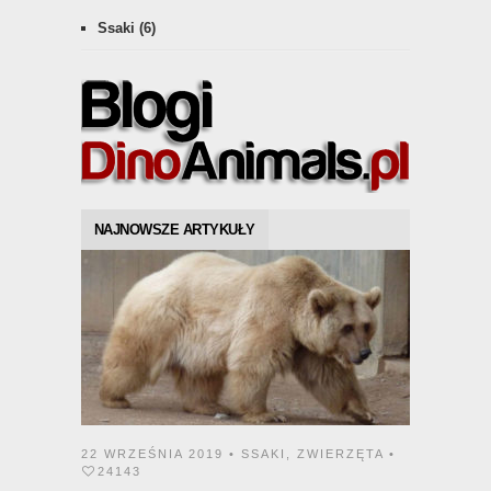
Ssaki
(6)
NAJNOWSZE ARTYKUŁY
22 WRZEŚNIA 2019 •
SSAKI
,
ZWIERZĘTA
•
24143