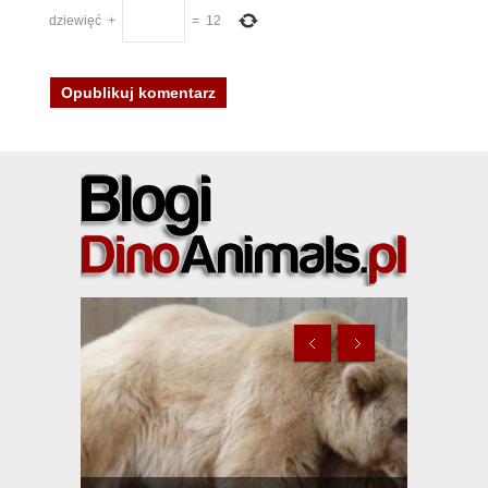
dziewięć
+
=
12