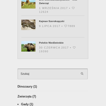
Zwierząt
1 WRZEŚNIA 2017 •
12624
Kajman Szerokopyski
9 LIPCA 2017 •
7889
Polskie Niedźwiedzie
30 CZERWCA 2017 •
19390
KATEGOR
Dinozaury
(1)
Zwierzęta
(7)
Gady
(1)