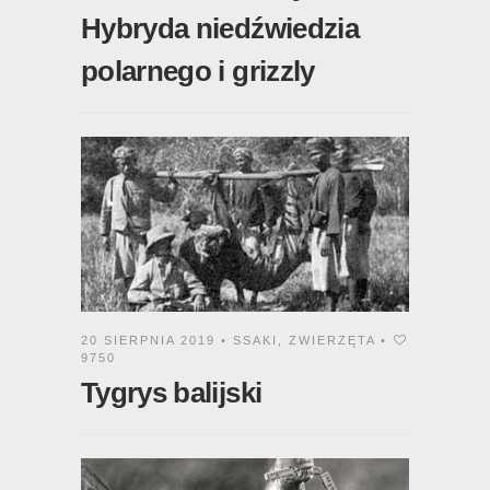
Hybryda niedźwiedzia
polarnego i grizzly
20 SIERPNIA 2019 •
SSAKI
,
ZWIERZĘTA
•
9750
Tygrys balijski