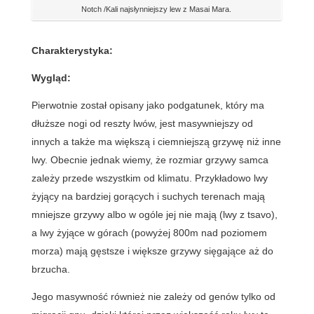
Notch /Kali najsłynniejszy lew z Masai Mara.
Charakterystyka:
Wygląd:
Pierwotnie został opisany jako podgatunek, który ma
dłuższe nogi od reszty lwów, jest masywniejszy od
innych a także ma większą i ciemniejszą grzywę niż inne
lwy. Obecnie jednak wiemy, że rozmiar grzywy samca
zależy przede wszystkim od klimatu. Przykładowo lwy
żyjący na bardziej gorących i suchych terenach mają
mniejsze grzywy albo w ogóle jej nie mają (lwy z tsavo),
a lwy żyjące w górach (powyżej 800m nad poziomem
morza) mają gęstsze i większe grzywy sięgające aż do
brzucha.
Jego masywność również nie zależy od genów tylko od