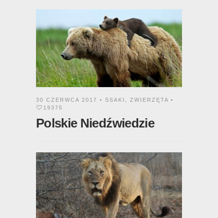
30 CZERWCA 2017 •
SSAKI
,
ZWIERZĘTA
•
19375
Polskie Niedźwiedzie