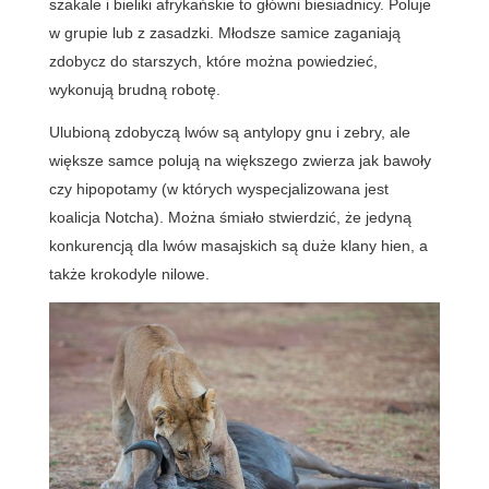
szakale i bieliki afrykańskie to główni biesiadnicy. Poluje
w grupie lub z zasadzki. Młodsze samice zaganiają
zdobycz do starszych, które można powiedzieć,
wykonują brudną robotę.
Ulubioną zdobyczą lwów są antylopy gnu i zebry, ale
większe samce polują na większego zwierza jak bawoły
czy hipopotamy (w których wyspecjalizowana jest
koalicja Notcha). Można śmiało stwierdzić, że jedyną
konkurencją dla lwów masajskich są duże klany hien, a
także krokodyle nilowe.