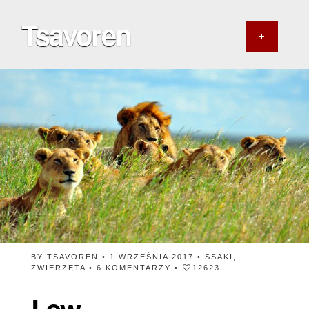
Tsavoren
BY
TSAVOREN
• 1 WRZEŚNIA 2017 •
SSAKI
,
ZWIERZĘTA
•
6 KOMENTARZY
•
12623
Lew