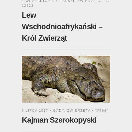
1 WRZEŚNIA 2017 •
SSAKI
,
ZWIERZĘTA
•
12623
Lew
Wschodnioafrykański –
Król Zwierząt
9 LIPCA 2017 •
GADY
,
ZWIERZĘTA
•
7884
Kajman Szerokopyski