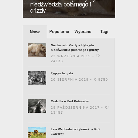
Tygrys balijski
Godzi
Popularne
Wybrane
Tagi
Nowe
Niedźwiedź Pizzly – Hybryda
niedźwiedzia polarnego i grizzly
22 WRZEŚNIA 2019 •
24133
Tygrys balijski
20 SIERPNIA 2019 •
9750
Godzilla – Król Potworów
29 PAŹDZIERNIKA 2017 •
13457
Lew Wschodnioafrykański – Król
Zwierząt