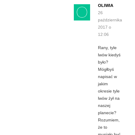
OLIWIA
26
października
2017 o
12:06
Rany, tyle
lwów kiedyś
było?
Mógłbyś
napisać w
jakim
okresie tyle
lwów żył na
naszej
planecie?
Rozumiem,
że to
musiało być