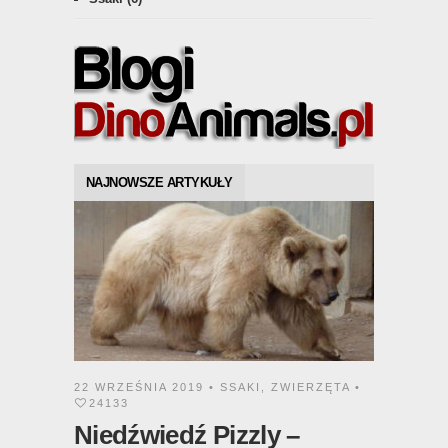
NAJNOWSZE ARTYKUŁY
22 WRZEŚNIA 2019 •
SSAKI
,
ZWIERZĘTA
•
24133
Niedźwiedź Pizzly –