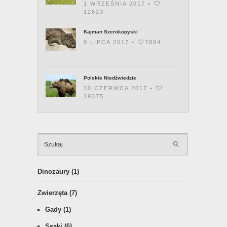
1 WRZEŚNIA 2017 •
12623
Kajman Szerokopyski
9 LIPCA 2017 •
7884
Polskie Niedźwiedzie
30 CZERWCA 2017 •
19375
KATEGOR
Dinozaury
(1)
Zwierzęta
(7)
Gady
(1)
Ssaki
(6)