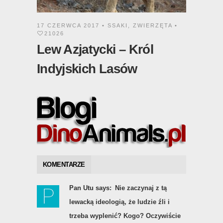
17 CZERWCA 2017 •
SSAKI
,
ZWIERZĘTA
•
21026
Lew Azjatycki – Król
Indyjskich Lasów
KOMENTARZE
Pan Utu says:
Nie zaczynaj z tą
lewacką ideologią, że ludzie źli i
trzeba wyplenić? Kogo? Oczywiście