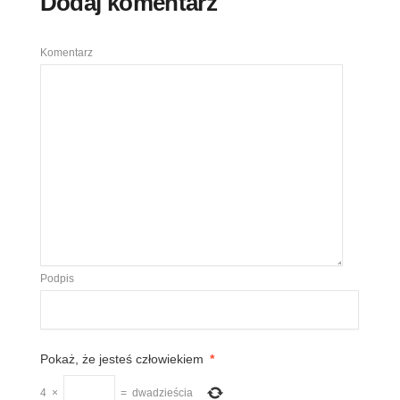
Dodaj komentarz
Komentarz
Podpis
Pokaż, że jesteś człowiekiem
*
4
×
=
dwadzieścia