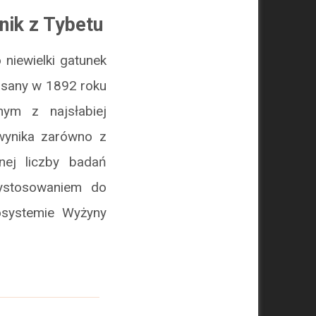
nik z Tybetu
o niewielki gatunek
pisany w 1892 roku
nym z najsłabiej
 wynika zarówno z
nej liczby badań
ystosowaniem do
osystemie Wyżyny