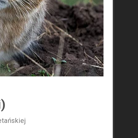
i)
etańskiej