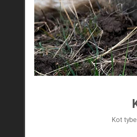
K
Kot tybe