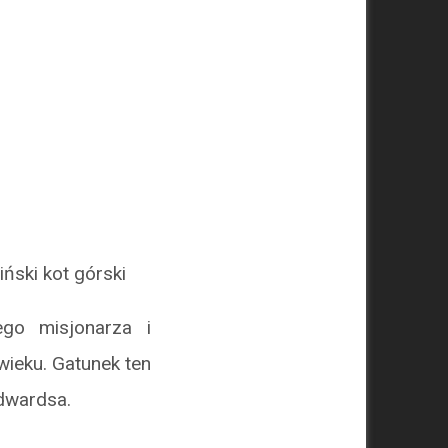
iński kot górski
go misjonarza i
wieku. Gatunek ten
dwardsa.