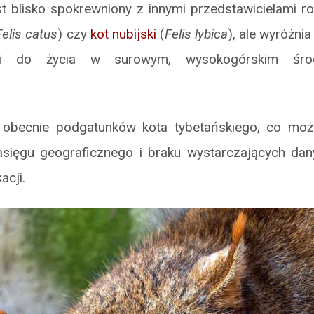
st blisko spokrewniony z innymi przedstawicielami 
Felis catus
) czy
kot nubijski
(
Felis lybica
), ale wyróżni
ami do życia w surowym, wysokogórskim śro
ę obecnie podgatunków kota tybetańskiego, co moż
sięgu geograficznego i braku wystarczających da
acji.