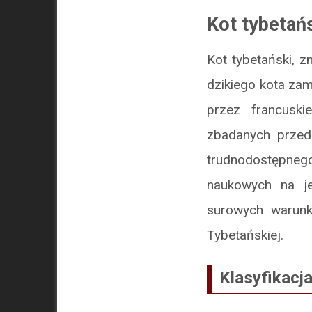
Kot tybetańs
Kot tybetański, z
dzikiego kota zam
przez francuski
zbadanych przeds
trudnodostępneg
naukowych na j
surowych warunk
Tybetańskiej.
Klasyfikacj