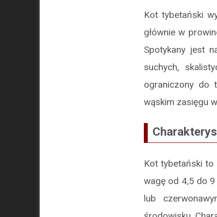
Kot tybetański w
głównie w prowin
Spotykany jest 
suchych, skalist
ograniczony do 
wąskim zasięgu w
Charakterys
Kot tybetański to
wagę od 4,5 do 9 
lub czerwonawy
środowisku. Chara