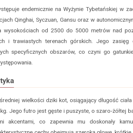
ystępuje endemicznie na Wyżynie Tybetańskiej w za
cjach Qinghai, Syczuan, Gansu oraz w autonomicznym
na wysokościach od 2500 do 5000 metrów nad p
ych i trawiastych terenach górskich. Jego zasięg 
tych specyficznych obszarów, co czyni go gatunk
ystępowania.
tyka
 średniej wielkości dziki kot, osiągający długość ciał
kg. Jego futro jest gęste i puszyste, o szaro-żółtej 
mi akcentami, co zapewnia mu doskonały kamuf
kterystyczne cechy obejmują szeroką głowę, krótkie