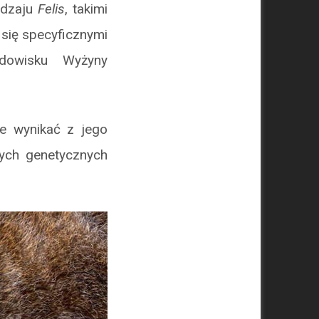
rodzaju
Felis
, takimi
a się specyficznymi
dowisku Wyżyny
e wynikać z jego
nych genetycznych