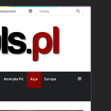
Sidebar
Szukaj
Kreacjonizm
Sidebar
Ameryka Pd
Azja
Europa