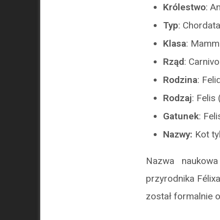
Królestwo
: A
Typ
: Chordat
Klasa
: Mamma
Rząd
: Carniv
Rodzina
: Fel
Rodzaj
: Felis
Gatunek
: Fel
Nazwy:
Kot ty
Nazwa naukow
przyrodnika Félix
został formalnie