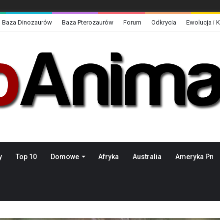
Baza Dinozaurów
Baza Pterozaurów
Forum
Odkrycia
Ewolucja i 
y
Top 10
Domowe
Afryka
Australia
Ameryka Pn