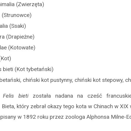
nimalia (Zwierzęta)
a (Strunowce)
lia (Ssaki)
ora (Drapieżne)
idae (Kotowate)
 (Kot)
is bieti (Kot tybetański)
betański, chiński kot pustynny, chiński kot stepowy, ch
a
Felis bieti
została nadana na cześć francuskie
a Bieta, który zebrał okazy tego kota w Chinach w XIX 
 opisany w 1892 roku przez zoologa Alphonsa Milne-E