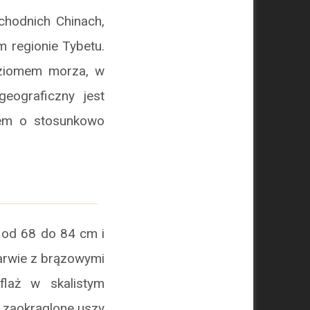
chodnich Chinach,
 regionie Tybetu.
oziomem morza, w
geograficzny jest
iem o stosunkowo
a od 68 do 84 cm i
barwie z brązowymi
laż w skalistym
, zaokrąglone uszy