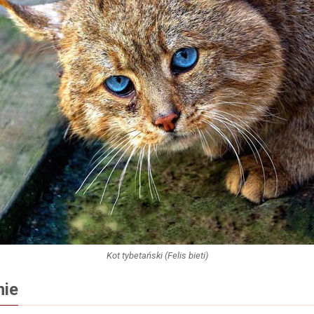
Kot tybetański (Felis bieti)
ie