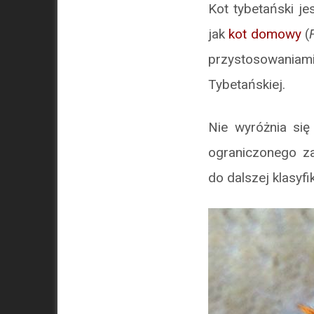
Kot tybetański je
jak
kot domowy
(
przystosowani
Tybetańskiej.
Nie wyróżnia si
ograniczonego za
do dalszej klasyfik