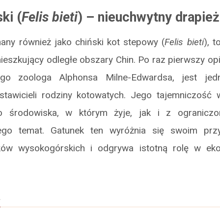
ki (
Felis bieti
) – nieuchwytny drapież
nany również jako chiński kot stepowy (
Felis bieti
), t
ieszkujący odległe obszary Chin. Po raz pierwszy o
ego zoologa Alphonsa Milne-Edwardsa, jest jed
tawicieli rodziny kotowatych. Jego tajemniczość
o środowiska, w którym żyje, jak i z ograniczo
ego temat. Gatunek ten wyróżnia się swoim prz
ów wysokogórskich i odgrywa istotną rolę w ek
a