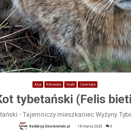
Azja
Kotowate
Ssaki
Zwierzęta
ot tybetański (Felis biet
tański - Tajemniczy mieszkaniec Wyżyny Tyb
Redakcja DinoAnimals.pl
18 marca 2025
0