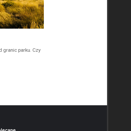
 granic parku. Czy
olecane