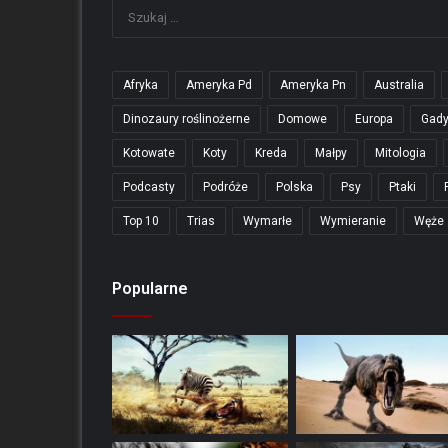
Afryka
Ameryka Pd
Ameryka Pn
Australia
Dinozaury roślinożerne
Domowe
Europa
Gad
Kotowate
Koty
Kreda
Małpy
Mitologia
Podcasty
Podróże
Polska
Psy
Ptaki
Top 10
Trias
Wymarłe
Wymieranie
Węże
Popularne