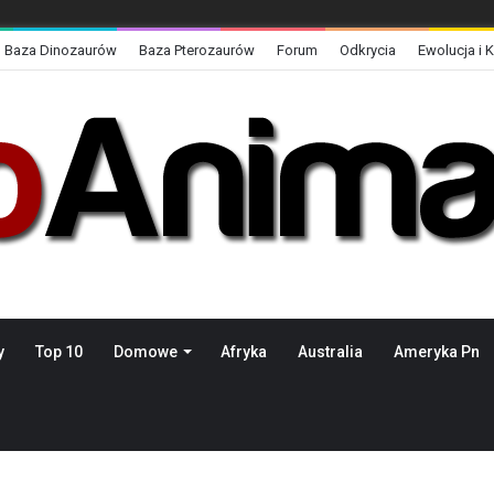
Baza Dinozaurów
Baza Pterozaurów
Forum
Odkrycia
Ewolucja i 
y
Top 10
Domowe
Afryka
Australia
Ameryka Pn