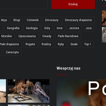
Szukaj:
Azja
Blogi
Człowiek
Dinozaury
Dinozaury drapieżne
y
Geografia
Geologia
Góry
Inne
Jeziora
Jura
Morskie
Opracowania
Owady
Parki Narodowe
Ptaki drapieżne
Rogate
Rośliny
Ryby
Ssaki
Top 1
Zwierzęta
Wesprzyj nas