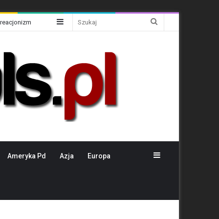
Sidebar
Szukaj
Kreacjonizm
Sidebar
Ameryka Pd
Azja
Europa