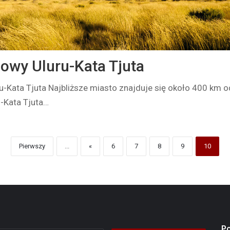
owy Uluru-Kata Tjuta
-Kata Tjuta Najbliższe miasto znajduje się około 400 km od
u-Kata Tjuta…
Pierwszy
...
«
6
7
8
9
10
P