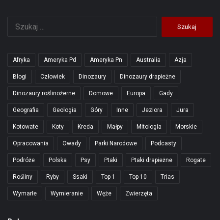
Szukaj:
Afryka
Ameryka Pd
Ameryka Pn
Australia
Azja
Blogi
Człowiek
Dinozaury
Dinozaury drapieżne
Dinozaury roślinożerne
Domowe
Europa
Gady
Geografia
Geologia
Góry
Inne
Jeziora
Jura
Kotowate
Koty
Kreda
Małpy
Mitologia
Morskie
Opracowania
Owady
Parki Narodowe
Podcasty
Podróże
Polska
Psy
Ptaki
Ptaki drapieżne
Rogate
Rośliny
Ryby
Ssaki
Top 1
Top 10
Trias
Wymarłe
Wymieranie
Węże
Zwierzęta