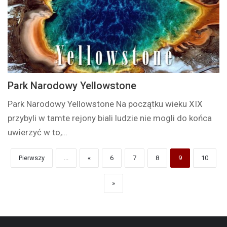
Park Narodowy Yellowstone
Park Narodowy Yellowstone Na początku wieku XIX
przybyli w tamte rejony biali ludzie nie mogli do końca
uwierzyć w to,…
Pierwszy
...
«
6
7
8
9
10
»