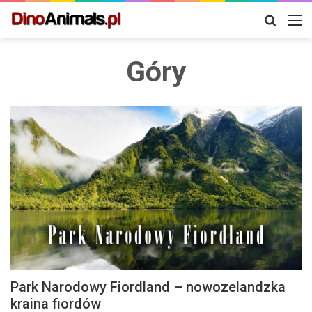
Szukaj
M
Góry
Park Narodowy Fiordland – nowozelandzka
kraina fiordów