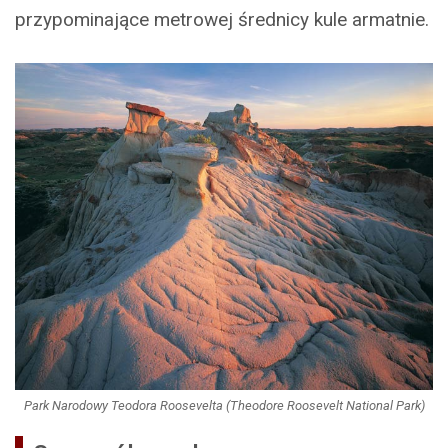
przypominające metrowej średnicy kule armatnie.
Park Narodowy Teodora Roosevelta (Theodore Roosevelt National Park)