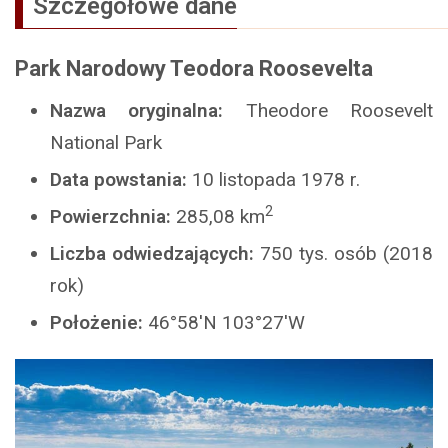
Szczegółowe dane
Park Narodowy Teodora Roosevelta
Nazwa oryginalna:
Theodore Roosevelt
National Park
Data powstania:
10 listopada 1978 r.
2
Powierzchnia:
285,08 km
Liczba odwiedzających:
750 tys. osób (2018
rok)
Położenie:
46°58′N 103°27′W