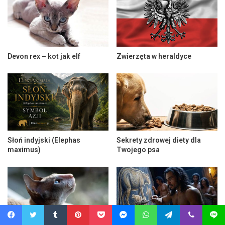
Devon rex – kot jak elf
Zwierzęta w heraldyce
Słoń indyjski (Elephas
Sekrety zdrowej diety dla
maximus)
Twojego psa
Facebook
Twitter
Tumblr
Pinterest
Pocket
Messenger
WhatsApp
Telegram
Viber
Line