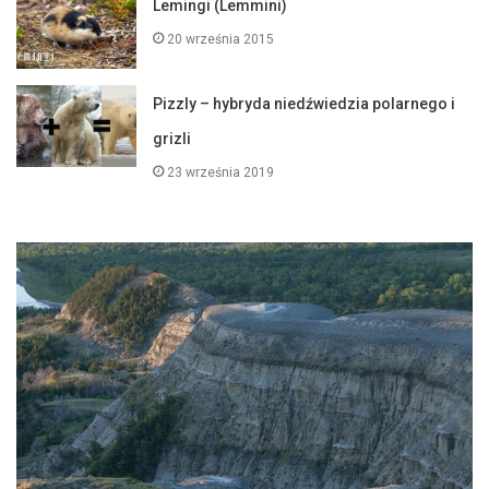
Lemingi (Lemmini)
20 września 2015
Pizzly – hybryda niedźwiedzia polarnego i
grizli
23 września 2019