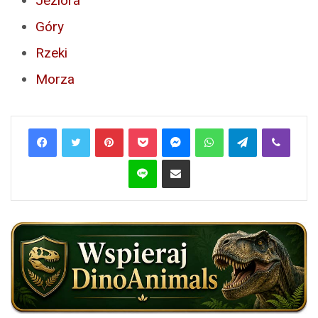
Jeziora
Góry
Rzeki
Morza
Pinterest
Pocket
Messenger
WhatsApp
Telegram
Viber
Line
Share via Email