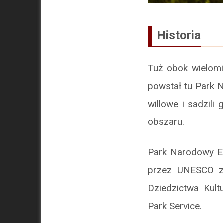
Historia
Tuż obok wielomi
powstał tu Park N
willowe i sadzil
obszaru.
Park Narodowy Ev
przez UNESCO za
Dziedzictwa Kul
Park Service.