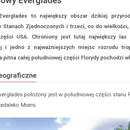
dowy Everglades
verglades to największy obszar dzikiej przyro
 Stanach Zjednoczonych i trzeci, co do wielkości
części USA. Chroniony jest tutaj największy la
ej i jedno z najważniejszych miejsc rozrodu tro
 pitna całej południowej części Florydy pochodzi wł
eograficzne
erglades położony jest w południowej części stanu F
iedaleko Miami.