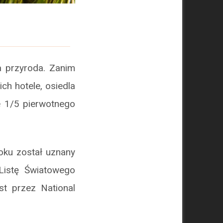
a przyroda. Zanim
ch hotele, osiedla
e 1/5 pierwotnego
oku został uznany
Listę Światowego
t przez National