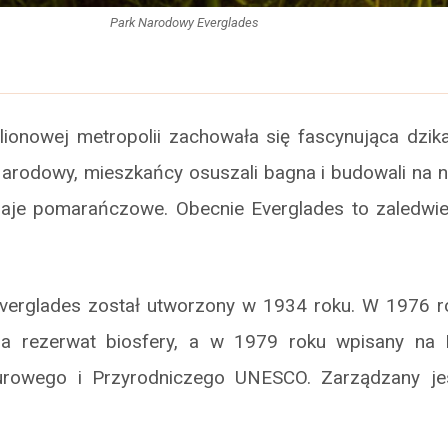
Park Narodowy Everglades
lionowej metropolii zachowała się fascynująca dzik
arodowy, mieszkańcy osuszali bagna i budowali na ni
i gaje pomarańczowe. Obecnie Everglades to zaledwi
erglades został utworzony w 1934 roku. W 1976 r
 rezerwat biosfery, a w 1979 roku wpisany na 
turowego i Przyrodniczego UNESCO. Zarządzany jes