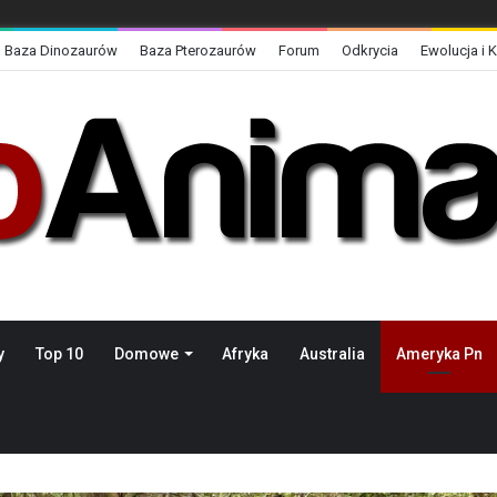
Baza Dinozaurów
Baza Pterozaurów
Forum
Odkrycia
Ewolucja i 
y
Top 10
Domowe
Afryka
Australia
Ameryka Pn