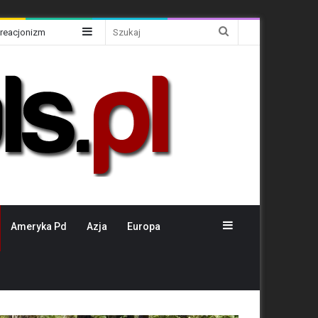
Sidebar
Szukaj
Kreacjonizm
Sidebar
Ameryka Pd
Azja
Europa