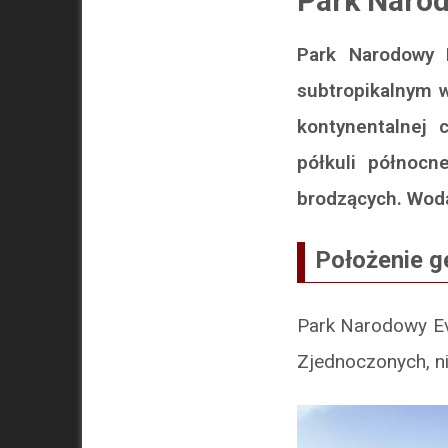
Park Naro
Park Narodowy E
subtropikalnym w
kontynentalnej 
półkuli północn
brodzących. Woda
Położenie g
Park Narodowy Ev
Zjednoczonych, n