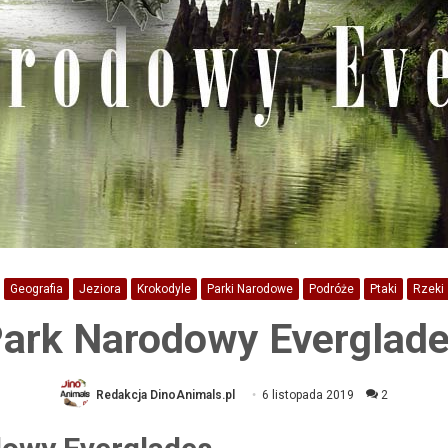
Geografia
Jeziora
Krokodyle
Parki Narodowe
Podróże
Ptaki
Rzeki
ark Narodowy Everglad
Redakcja DinoAnimals.pl
6 listopada 2019
2