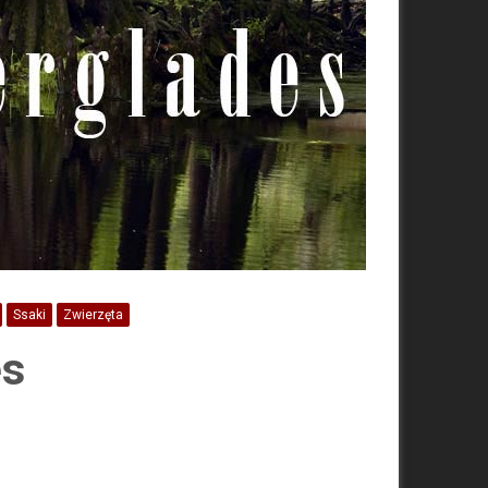
Ssaki
Zwierzęta
es