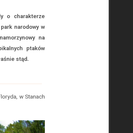
dy o charakterze
, park narodowy w
s namorzynowy na
pikalnych ptaków
aśnie stąd.
loryda, w Stanach