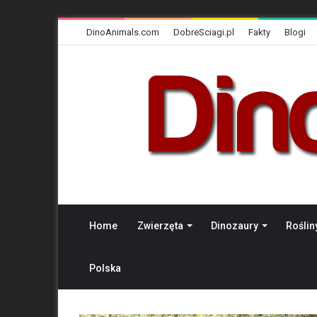
DinoAnimals.com
DobreSciagi.pl
Fakty
Blogi
Home
Zwierzęta
Dinozaury
Roślin
Polska