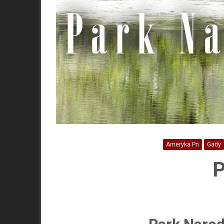
Ameryka Pn
Gady
P