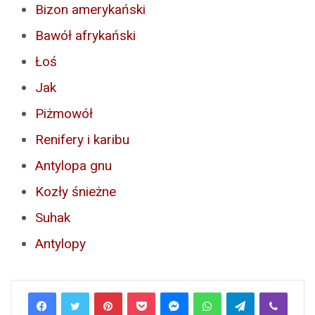
Bizon amerykański
Bawół afrykański
Łoś
Jak
Piżmowół
Renifery i karibu
Antylopa gnu
Kozły śnieżne
Suhak
Antylopy
Pinterest
Pocket
Messenger
WhatsApp
Telegram
Viber