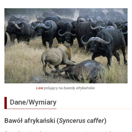
Lew
polujący na bawoły afrykańskie.
Dane/Wymiary
Bawół afrykański (
Syncerus caffer
)