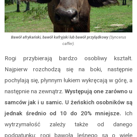
Bawół afrykański, bawół kafryjski lub bawół przylądkowy
(
Syncerus
caffer
).
Rogi przybierają bardzo osobliwy kształt.
Najpierw rozchodzą się na boki, następnie
pochylają się, płynnym łukiem wykręcają w górę, a
następnie na zewnątrz.
Występują one zarówno u
samców jak i u samic. U żeńskich osobników są
jednak średnio od 10 do 20% mniejsze.
Ich
wytrzymałość zależy także od danego
podgatunku: rogi bawoła leśnego są o wiele