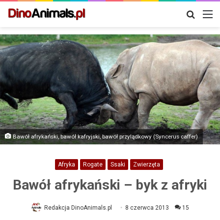
Szukaj
M
Bawół afrykański, bawół kafryjski, bawół przylądkowy (Syncerus caffer)
Afryka
Rogate
Ssaki
Zwierzęta
Bawół afrykański – byk z afryki
Redakcja DinoAnimals.pl
8 czerwca 2013
15