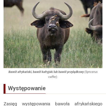
Bawół afrykański, bawół kafryjski lub bawół przylądkowy
(
Syncerus
caffer
).
Występowanie
Zasięg występowania bawoła afrykańskiego