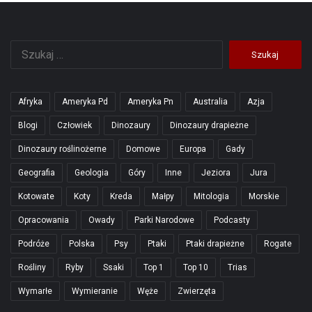
Szukaj:
Afryka
Ameryka Pd
Ameryka Pn
Australia
Azja
Blogi
Człowiek
Dinozaury
Dinozaury drapieżne
Dinozaury roślinożerne
Domowe
Europa
Gady
Geografia
Geologia
Góry
Inne
Jeziora
Jura
Kotowate
Koty
Kreda
Małpy
Mitologia
Morskie
Opracowania
Owady
Parki Narodowe
Podcasty
Podróże
Polska
Psy
Ptaki
Ptaki drapieżne
Rogate
Rośliny
Ryby
Ssaki
Top 1
Top 10
Trias
Wymarłe
Wymieranie
Węże
Zwierzęta