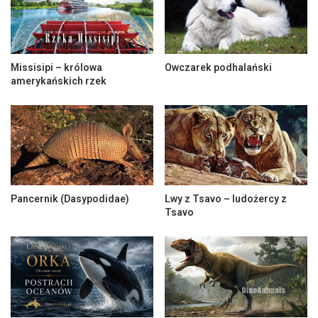
Missisipi – królowa
Owczarek podhalański
amerykańskich rzek
Pancernik (Dasypodidae)
Lwy z Tsavo – ludożercy z
Tsavo