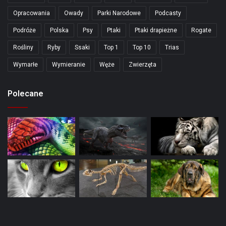
Opracowania
Owady
Parki Narodowe
Podcasty
Podróże
Polska
Psy
Ptaki
Ptaki drapieżne
Rogate
Rośliny
Ryby
Ssaki
Top 1
Top 10
Trias
Wymarłe
Wymieranie
Węże
Zwierzęta
Polecane