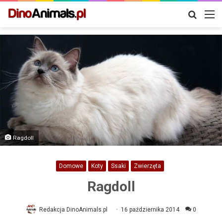
Szukaj
M
Ragdoll
Domowe
Koty
Ssaki
Zwierzęta
Ragdoll
Redakcja DinoAnimals.pl
16 października 2014
0