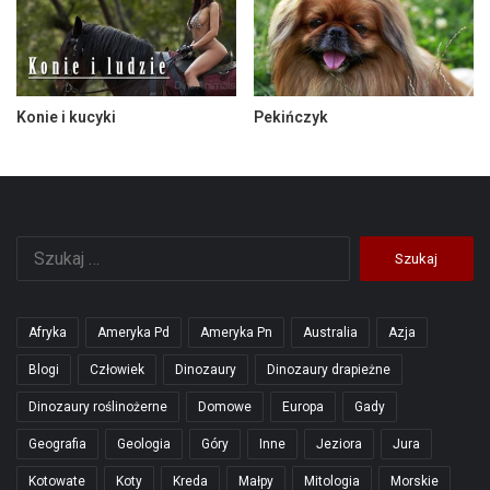
Konie i kucyki
Pekińczyk
Szukaj:
Afryka
Ameryka Pd
Ameryka Pn
Australia
Azja
Blogi
Człowiek
Dinozaury
Dinozaury drapieżne
Dinozaury roślinożerne
Domowe
Europa
Gady
Geografia
Geologia
Góry
Inne
Jeziora
Jura
Kotowate
Koty
Kreda
Małpy
Mitologia
Morskie