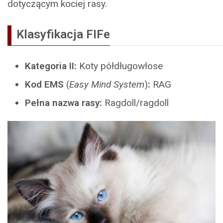
dotyczącym kociej rasy.
Klasyfikacja FIFe
Kategoria II:
Koty półdługowłose
Kod EMS
(
Easy Mind System
)
:
RAG
Pełna nazwa rasy:
Ragdoll/ragdoll