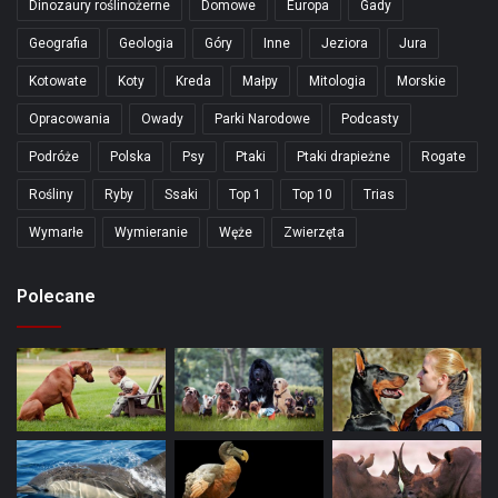
Dinozaury roślinożerne
Domowe
Europa
Gady
Geografia
Geologia
Góry
Inne
Jeziora
Jura
Kotowate
Koty
Kreda
Małpy
Mitologia
Morskie
Opracowania
Owady
Parki Narodowe
Podcasty
Podróże
Polska
Psy
Ptaki
Ptaki drapieżne
Rogate
Rośliny
Ryby
Ssaki
Top 1
Top 10
Trias
Wymarłe
Wymieranie
Węże
Zwierzęta
Polecane