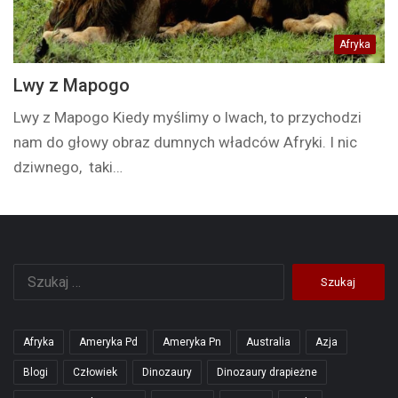
Afryka
Lwy z Mapogo
Lwy z Mapogo Kiedy myślimy o lwach, to przychodzi
nam do głowy obraz dumnych władców Afryki. I nic
dziwnego, taki…
Szukaj:
Afryka
Ameryka Pd
Ameryka Pn
Australia
Azja
Blogi
Człowiek
Dinozaury
Dinozaury drapieżne