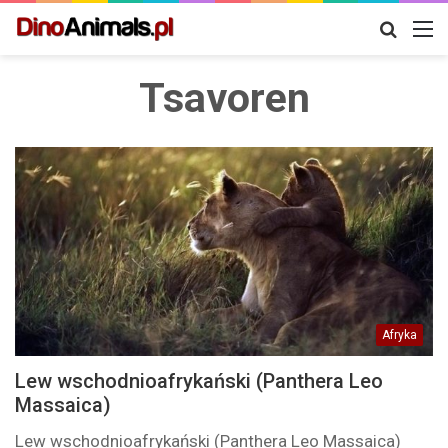
Szukaj
M
Tsavoren
Afryka
Lew wschodnioafrykański (Panthera Leo
Massaica)
Lew wschodnioafrykański (Panthera Leo Massaica)