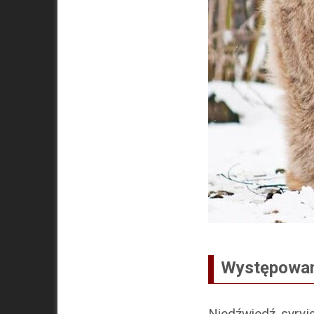
Występowan
Niedźwiedź syryjs