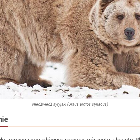
Niedźwiedź syryjski (Ursus arctos syriacus)
ie
ki zamieszkuje głównie regiony górzyste i lesiste 