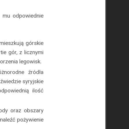
ją mu odpowiednie
amieszkują górskie
ie gór, z licznymi
worzenia legowisk.
óżnorodne źródła
dźwiedzie syryjskie
dpowiednią ilość
wody oraz obszary
naleźć pożywienie