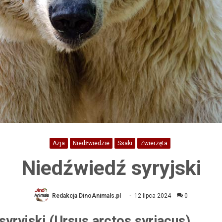
Azja
Niedźwiedzie
Ssaki
Zwierzęta
Niedźwiedź syryjski
Redakcja DinoAnimals.pl
12 lipca 2024
0
yryjski (Ursus arctos syriacus)