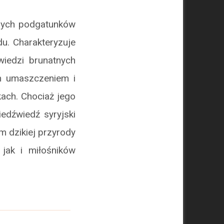
anych podgatunków
u. Charakteryzuje
wiedzi brunatnych
ym umaszczeniem i
ach. Chociaż jego
iedźwiedź syryjski
 dzikiej przyrody
jak i miłośników