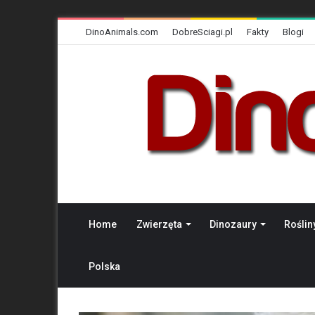
DinoAnimals.com
DobreSciagi.pl
Fakty
Blogi
Home
Zwierzęta
Dinozaury
Roślin
Polska