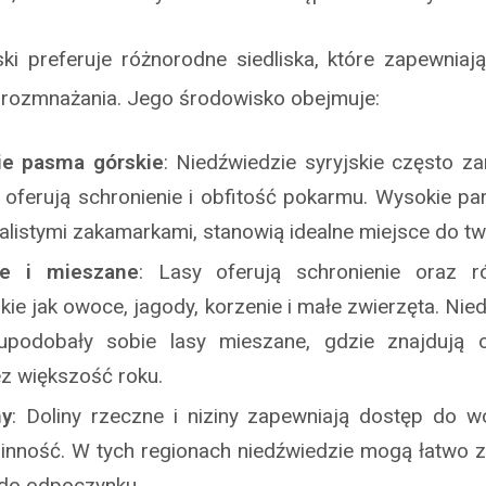
ski preferuje różnorodne siedliska, które zapewnia
i rozmnażania. Jego środowisko obejmuje:
ie pasma górskie
: Niedźwiedzie syryjskie często z
e oferują schronienie i obfitość pokarmu. Wysokie part
skalistymi zakamarkami, stanowią idealne miejsce do t
ste i mieszane
: Lasy oferują schronienie oraz r
akie jak owoce, jagody, korzenie i małe zwierzęta. Nie
upodobały sobie lasy mieszane, gdzie znajdują o
z większość roku.
ny
: Doliny rzeczne i niziny zapewniają dostęp do 
linność. W tych regionach niedźwiedzie mogą łatwo z
 do odpoczynku.