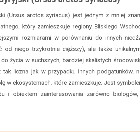
ski (Ursus arctos syriacus) jest jednym z mniej zn
natnego, który zamieszkuje regiony Bliskiego Wschod
iejszymi rozmiarami w porównaniu do innych niedź
od niego trzykrotnie cięższy), ale także unikaln
do życia w suchszych, bardziej skalistych środowisk
t tak liczna jak w przypadku innych podgatunków, n
lę w ekosystemach, które zamieszkuje. Jest symbolem
du i obiektem zainteresowania zarówno biologów, 
a