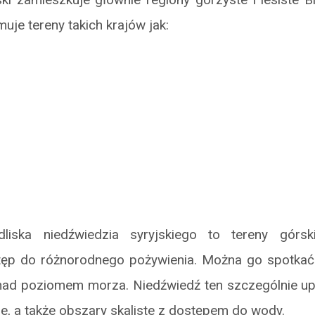
uje tereny takich krajów jak:
dliska niedźwiedzia syryjskiego to tereny górski
stęp do różnorodnego pożywienia. Można go spotka
ad poziomem morza. Niedźwiedź ten szczególnie up
ane, a także obszary skaliste z dostępem do wody.