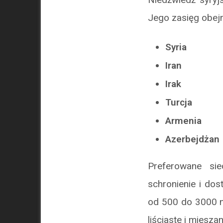
Jego zasięg obejm
Syria
Iran
Irak
Turcja
Armenia
Azerbejdżan
Preferowane sie
schronienie i do
od 500 do 3000 n
liściaste i miesz