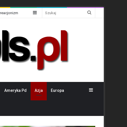
Sidebar
Szukaj
Kreacjonizm
Sidebar
Ameryka Pd
Azja
Europa