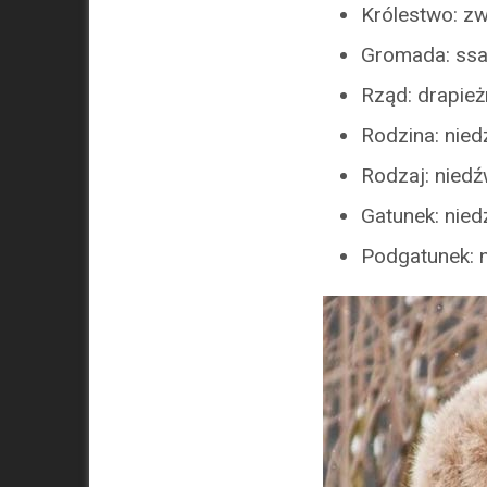
Królestwo: zw
Gromada: ssa
Rząd: drapie
Rodzina: nie
Rodzaj: niedź
Gatunek: nied
Podgatunek: n