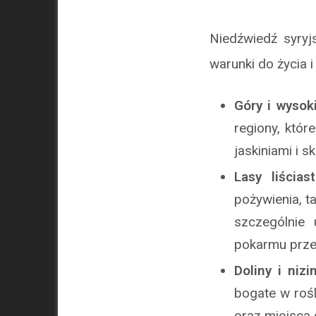
Niedźwiedź syryj
warunki do życia 
Góry i wysok
regiony, któr
jaskiniami i 
Lasy liścia
pożywienia, t
szczególnie 
pokarmu prze
Doliny i nizi
bogate w roś
oraz miejsca