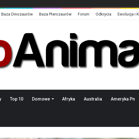
Baza Dinozaurów
Baza Pterozaurów
Forum
Odkrycia
Ewolucja i 
y
Top 10
Domowe
Afryka
Australia
Ameryka Pn