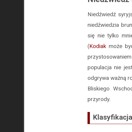
Niedźwiedź syryj
niedźwiedzia bru
się nie tylko mn
(
Kodiak
może być 
przystosowaniem 
populacja nie jes
odgrywa ważną ro
Bliskiego Wscho
przyrody.
Klasyfikacj