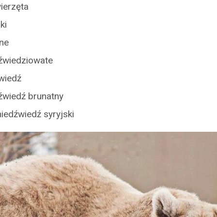
ierzęta
ki
żne
dźwiedziowate
wiedź
źwiedź brunatny
iedźwiedź syryjski