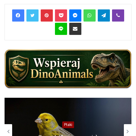
Pinterest
Pocket
Messenger
WhatsApp
Telegram
Viber
Line
Share via Email
Europa