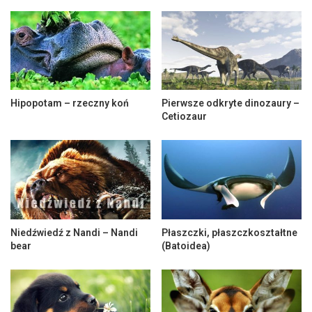
Hipopotam – rzeczny koń
Pierwsze odkryte dinozaury –
Cetiozaur
Niedźwiedź z Nandi – Nandi
Płaszczki, płaszczkoształtne
bear
(Batoidea)