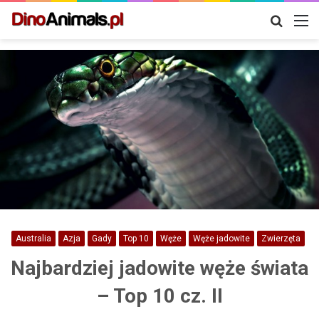
Szukaj
M
Australia
Azja
Gady
Top 10
Węże
Węże jadowite
Zwierzęta
Najbardziej jadowite węże świata
– Top 10 cz. II