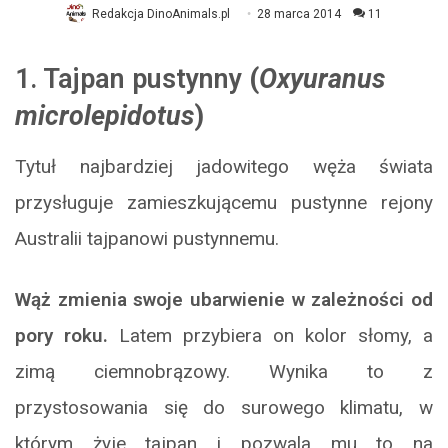
Redakcja DinoAnimals.pl
28 marca 2014
11
1. Tajpan pustynny
(
Oxyuranus
microlepidotus
)
Tytuł najbardziej jadowitego węża świata
przysługuje zamieszkującemu pustynne rejony
Australii tajpanowi pustynnemu.
Wąż zmienia swoje ubarwienie w zależności od
pory roku.
Latem przybiera on kolor słomy, a
zimą ciemnobrązowy. Wynika to z
przystosowania się do surowego klimatu, w
którym żyje tajpan i pozwala mu to na