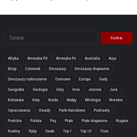
Szukaj:
Afryka
Ameryka Pd
Ameryka Pn
Australia
Azja
Blogi
Człowiek
Dinozaury
Dinozaury drapieżne
Dinozaury roślinożerne
Domowe
Europa
Gady
Geografia
Geologia
Góry
Inne
Jeziora
Jura
Kotowate
Koty
Kreda
Małpy
Mitologia
Morskie
Opracowania
Owady
Parki Narodowe
Podcasty
Podróże
Polska
Psy
Ptaki
Ptaki drapieżne
Rogate
Rośliny
Ryby
Ssaki
Top 1
Top 10
Trias