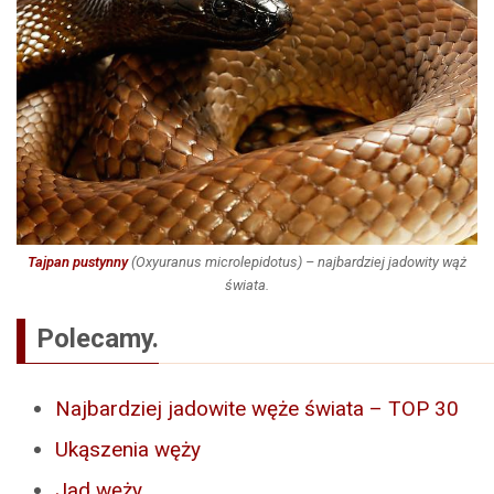
Tajpan pustynny
(
Oxyuranus microlepidotus
) – najbardziej jadowity wąż
świata.
Polecamy.
Najbardziej jadowite węże świata – TOP 30
Ukąszenia węży
Jad węży