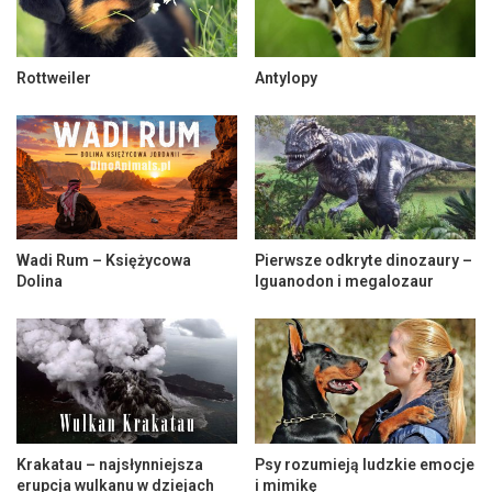
Rottweiler
Antylopy
Wadi Rum – Księżycowa
Pierwsze odkryte dinozaury –
Dolina
Iguanodon i megalozaur
Krakatau – najsłynniejsza
Psy rozumieją ludzkie emocje
erupcja wulkanu w dziejach
i mimikę