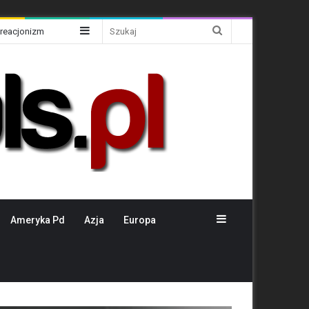
Sidebar
Szukaj
Kreacjonizm
Sidebar
Ameryka Pd
Azja
Europa