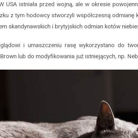
W USA istniała przed wojną, ale w okresie powojenn
zku z tym hodowcy stworzyli współczesną odmianę k
m skandynawskich i brytyjskich odmian kotów niebies
glądowi i umaszczeniu rasę wykorzystano do tworz
 Brown lub do modyfikowania już istniejących, np. Neb