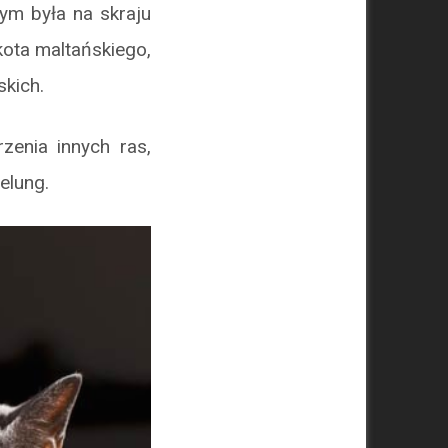
ym była na skraju
ota maltańskiego,
kich.
enia innych ras,
elung.