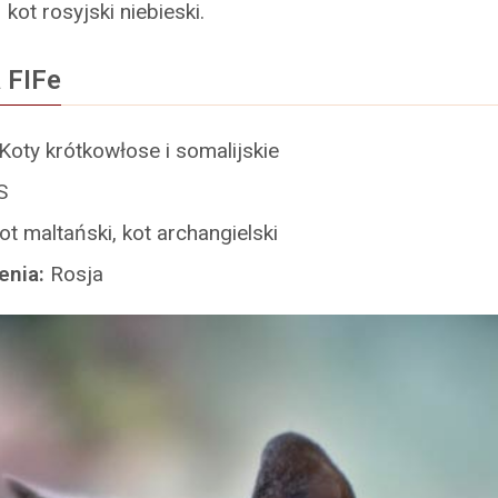
ot rosyjski niebieski.
 FIFe
Koty krótkowłose i somalijskie
S
ot maltański, kot archangielski
enia:
Rosja