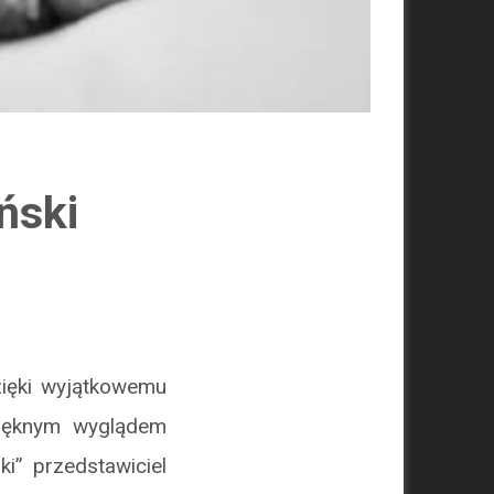
ński
zięki wyjątkowemu
pięknym wyglądem
i” przedstawiciel