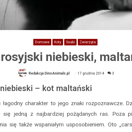
Domowe
Koty
Ssaki
Zwierzęta
 rosyjski niebieski, malta
Redakcja DinoAnimals.pl
17 grudnia 2014
3
 niebieski – kot maltański
i łagodny charakter to jego znaki rozpoznawcze. D
ł się jedną z najbardziej pożądanych ras. Poza 
nia się także wspaniałym usposobieniem. Oto „carsk