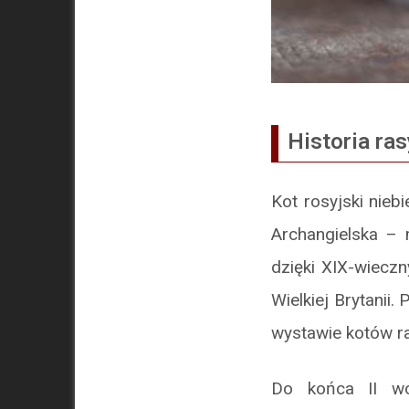
Historia ras
Kot rosyjski nieb
Archangielska – 
dzięki XIX-wiecz
Wielkiej Brytanii
wystawie kotów r
Do końca II wo