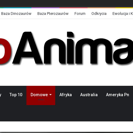
Baza Dinozaurów
Baza Pterozaurów
Forum
Odkrycia
Ewolucja i 
y
Top 10
Domowe
Afryka
Australia
Ameryka Pn