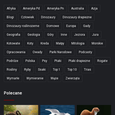
Afryka
Ameryka Pd
Ameryka Pn
Australia
Azja
Blogi
Człowiek
Dinozaury
Dinozaury drapieżne
Dinozaury roślinożerne
Domowe
Europa
Gady
Geografia
Geologia
Góry
Inne
Jeziora
Jura
Kotowate
Koty
Kreda
Małpy
Mitologia
Morskie
Opracowania
Owady
Parki Narodowe
Podcasty
Podróże
Polska
Psy
Ptaki
Ptaki drapieżne
Rogate
Rośliny
Ryby
Ssaki
Top 1
Top 10
Trias
Wymarłe
Wymieranie
Węże
Zwierzęta
Polecane