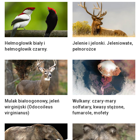
Hełmogłowik biały i
Jelenie i jelonki. Jeleniowate,
hełmogłowik czarny.
pełnorożce
Mulak białoogonowy, jeleń
Wulkany: czary-mary
wirginijski (Odocoileus
solfatary, kwasy stężone,
virginianus)
fumarole, mofety