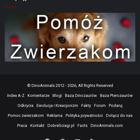
©
DinoAnimals
2012 - 2026, All Rights Reserved
Index A-Z
Komentarze
Blogi
Baza Dinozaurów
Baza Pterozaurów
Odkrycia
Ewolucja i Kreacjonizm
Fakty
Forum
Podaruj
Pomoc zwierzakom
Reklama
Polityka prywatności
Dołącz do nas
Praca
Kontakt
DobreSciagi.pl
Facts
DinoAnimals.com