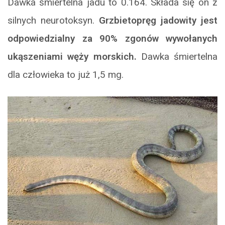
Dawka śmiertelna jadu to 0.164. Składa się on z
silnych neurotoksyn.
Grzbietopręg jadowity jest
odpowiedzialny za 90% zgonów wywołanych
ukąszeniami węży morskich.
Dawka śmiertelna
dla człowieka to już 1,5 mg.