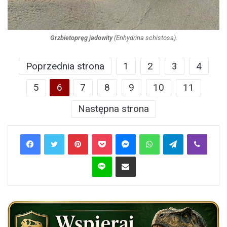
Grzbietopręg jadowity
(
Enhydrina schistosa
).
Poprzednia strona
1
2
3
4
5
6
7
8
9
10
11
Następna strona
Pinterest
Pocket
Messenger
WhatsApp
Telegram
Viber
Line
Share via Email