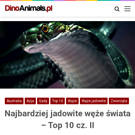
Szukaj
M
Australia
Azja
Gady
Top 10
Węże
Węże jadowite
Zwierzęta
Najbardziej jadowite węże świata
– Top 10 cz. II