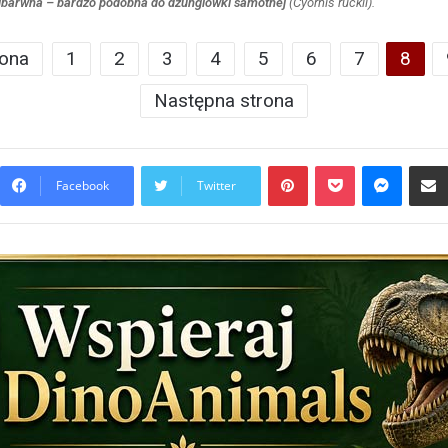
jbarwna – bardzo podobna do dżunglówki samotnej
(
Cyornis ruckii
).
rona
1
2
3
4
5
6
7
8
Następna strona
Pinterest
Pocket
Messen
Facebook
Twitter