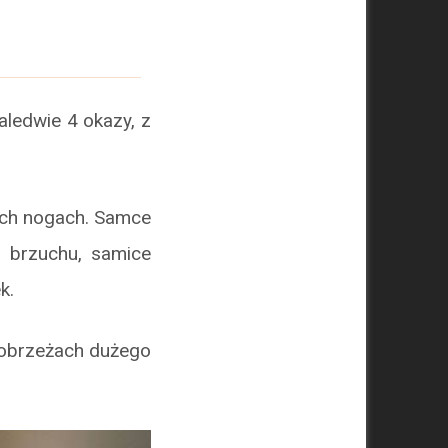
aledwie 4 okazy, z
ych nogach. Samce
a brzuchu, samice
k.
a obrzeżach dużego