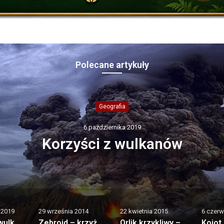
Polecane artykuły
Konie
29 września 2014
ebroid – krzyżówka zebry z koni
014
22 kwietnia 2015
6 czerwca 2013
22 kwie
Zebroid – krzyżówka zebry z koniem
Orlik krzykliwy – spacerujący orzeł
Kojot (Canis latrans)
Szymp