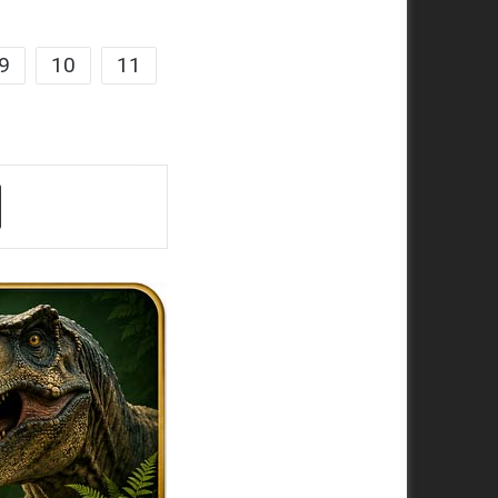
9
10
11
ger
Share via Email