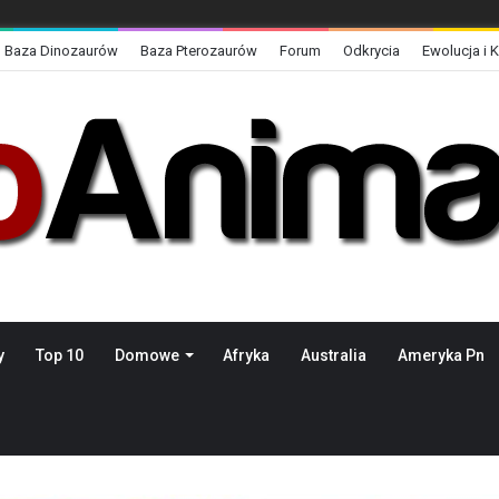
Baza Dinozaurów
Baza Pterozaurów
Forum
Odkrycia
Ewolucja i 
y
Top 10
Domowe
Afryka
Australia
Ameryka Pn