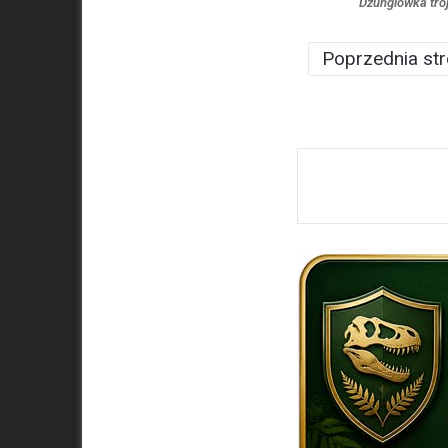
Dżunglówka tró
Poprzednia st