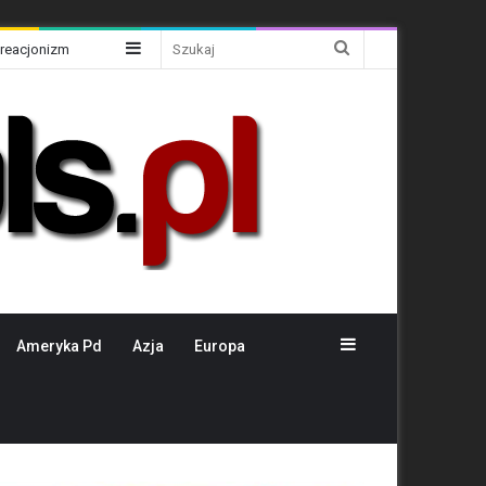
Sidebar
Szukaj
Kreacjonizm
Sidebar
Ameryka Pd
Azja
Europa