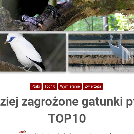
Ptaki
Top 10
Wymieranie
Zwierzęta
ziej zagrożone gatunki 
TOP10