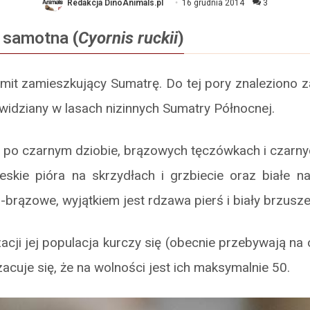
Redakcja DinoAnimals.pl
16 grudnia 2014
3
 samotna
(
Cyornis ruckii
)
mit zamieszkujący Sumatrę. Do tej pory znaleziono z
 widziany w lasach nizinnych Sumatry Północnej.
po czarnym dziobie, brązowych tęczówkach i czarn
eskie pióra na skrzydłach i grzbiecie oraz białe n
-brązowe, wyjątkiem jest rdzawa pierś i biały brzusze
cji jej populacja kurczy się (obecnie przebywają n
acuje się, że na wolności jest ich maksymalnie 50.