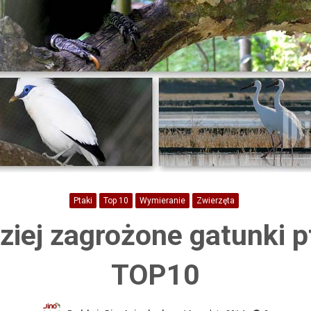
Ptaki
Top 10
Wymieranie
Zwierzęta
ziej zagrożone gatunki 
TOP10