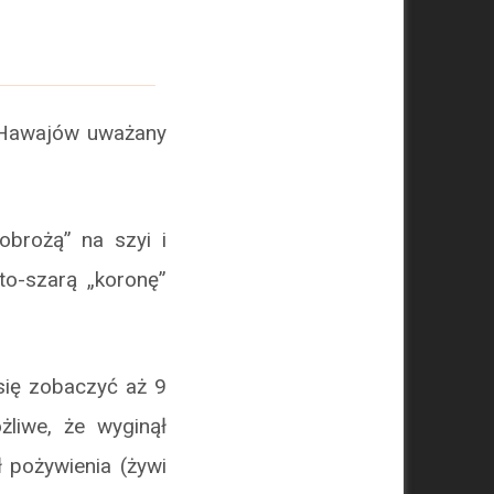
z Hawajów uważany
obrożą” na szyi i
to-szarą „koronę”
się zobaczyć aż 9
liwe, że wyginął
ł pożywienia (żywi