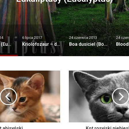
Antarktydy
24 czerwca 2013
24 czerwca 2019
28 cze
Kriolofozaur – dominujący drapieżnik Antarktydy
Boa dusiciel (Boa constrictor).
Bloodhound – pies o najlepszym węchu
Border
t abisyński
Kot rosyjski niebies