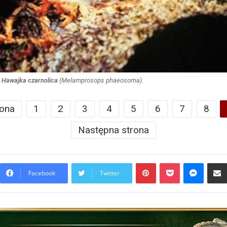
Hawajka czarnolica
(
Melamprosops phaeosoma
).
rona
1
2
3
4
5
6
7
8
Następna strona
Pinterest
Pocket
Messen
Facebook
Twitter