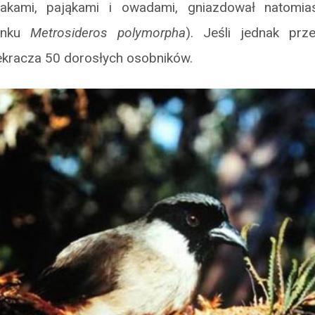
makami, pająkami i owadami, gniazdował natomia
tunku
Metrosideros polymorpha
). Jeśli jednak prze
ekracza 50 dorosłych osobników.