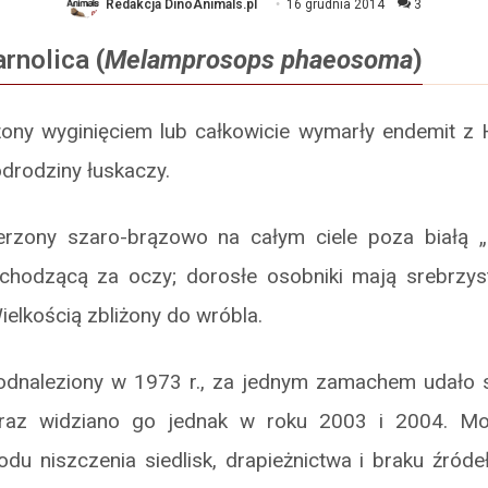
Redakcja DinoAnimals.pl
16 grudnia 2014
3
arnolica
(
Melamprosops phaeosoma
)
żony wyginięciem lub całkowicie wymarły endemit 
odrodziny łuskaczy.
ierzony szaro-brązowo na całym ciele poza białą „
hodzącą za oczy; dorosłe osobniki mają srebrzys
ielkością zbliżony do wróbla.
odnaleziony w 1973 r., za jednym zamachem udało 
 raz widziano go jednak w roku 2003 i 2004. Moż
du niszczenia siedlisk, drapieżnictwa i braku źróde