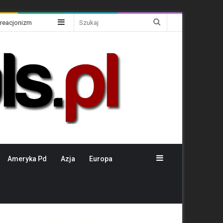
Sidebar
Szukaj
Kreacjonizm
Sidebar
Ameryka Pd
Azja
Europa