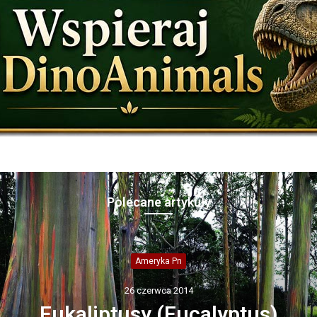
Polecane artykuły
Blogi
6 lipca 2017
iolofozaur – dominujący drapież