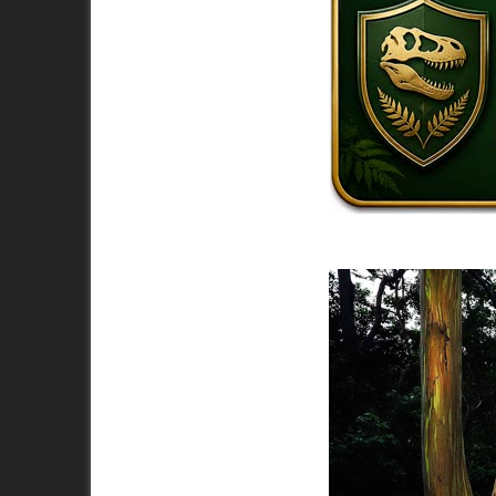
Kr
lyptus)