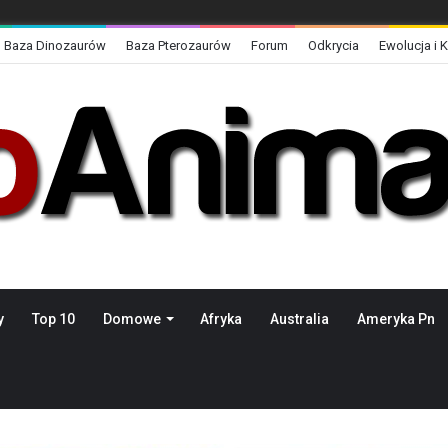
Baza Dinozaurów
Baza Pterozaurów
Forum
Odkrycia
Ewolucja i 
y
Top 10
Domowe
Afryka
Australia
Ameryka Pn