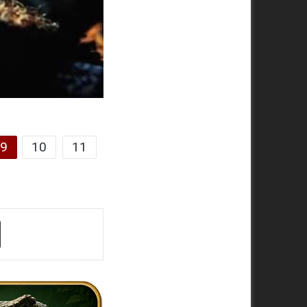
9
10
11
ger
Share via Email