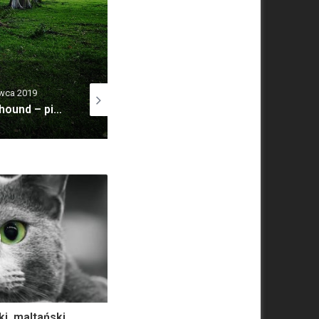
rwca 2024
3 września 2019
22 marca 2019
 terrier
Królik europejski, królik dziki (Oryctolagus cuniculus)
Ocelot andyjski – tajemniczy kot andyjski
ki, maltański