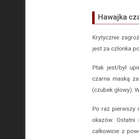
Hawajka cz
Krytycznie zagro
jest za członka p
Ptak jest/był up
czarna maską zac
(czubek głowy). W
Po raz pierwszy 
okazów. Ostatni
całkowicie z powo