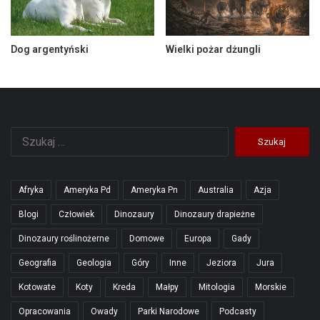
Dog argentyński
Wielki pożar dżungli
Szukaj:
Afryka
Ameryka Pd
Ameryka Pn
Australia
Azja
Blogi
Człowiek
Dinozaury
Dinozaury drapieżne
Dinozaury roślinożerne
Domowe
Europa
Gady
Geografia
Geologia
Góry
Inne
Jeziora
Jura
Kotowate
Koty
Kreda
Małpy
Mitologia
Morskie
Opracowania
Owady
Parki Narodowe
Podcasty