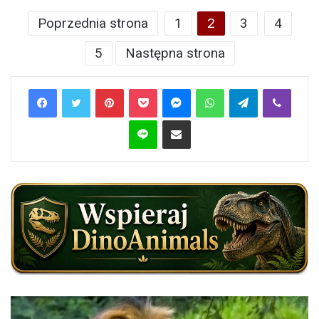
Poprzednia strona
1
2
3
4
5
Następna strona
Pinterest
Pocket
Messenger
WhatsApp
Telegram
Viber
Line
Share via Email