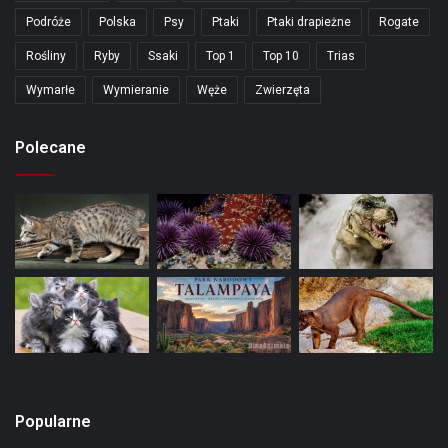
Podróże
Polska
Psy
Ptaki
Ptaki drapieżne
Rogate
Rośliny
Ryby
Ssaki
Top 1
Top 10
Trias
Wymarłe
Wymieranie
Węże
Zwierzęta
Polecane
Popularne