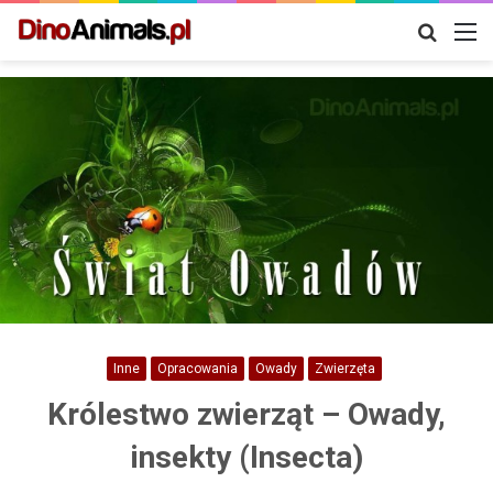
Szukaj
M
Inne
Opracowania
Owady
Zwierzęta
Królestwo zwierząt – Owady,
insekty (Insecta)