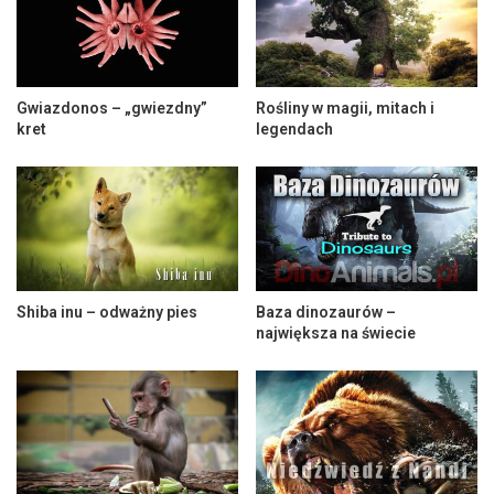
Gwiazdonos – „gwiezdny”
Rośliny w magii, mitach i
kret
legendach
Shiba inu – odważny pies
Baza dinozaurów –
największa na świecie