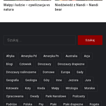
Małpy i ludzie – cywilizacja vs
Niedźwiedź z Nandi – Nandi
natura
bear
Szukaj:
Afryka
Ameryka Pd
Ameryka Pn
Australia
Azja
Blogi
Człowiek
Dinozaury
Dinozaury drapieżne
Dinozaury roślinożerne
Domowe
Europa
Gady
Geografia
Geologia
Góry
Inne
Jeziora
Jura
Kotowate
Koty
Kreda
Małpy
Mitologia
Morskie
Opracowania
Owady
Parki Narodowe
Podcasty
Podróże
Polska
Psy
Ptaki
Ptaki drapieżne
Rogate