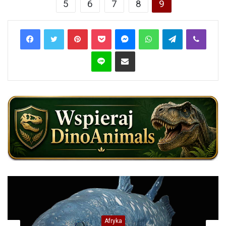
5
6
7
8
9
Pinterest
Pocket
Messenger
WhatsApp
Telegram
Viber
Line
Share via Email
Afryka