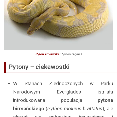
Pyton królewski
(
Python regius
)
Pytony – ciekawostki
W Stanach Zjednoczonych w Parku
Narodowym Everglades istniała
introdukowana populacja
pytona
birmańskiego
(
Python molurus bivittatus
), ale
okazał się gatunkiem inwazyjnym i