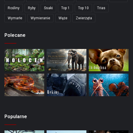
Rośliny
Ryby
Ssaki
Top 1
Top 10
Trias
Wymarłe
Wymieranie
Węże
Zwierzęta
Polecane
Popularne