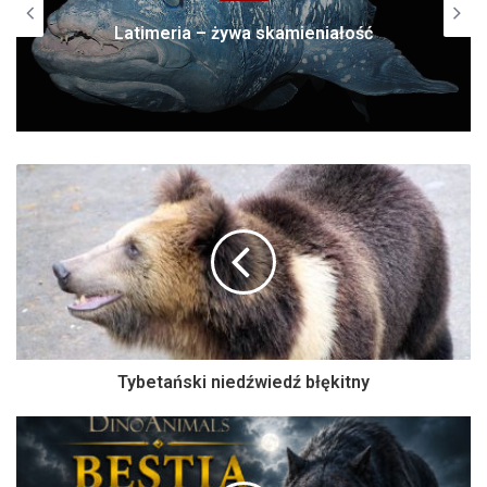
Koko – najmądrzejszy goryl świata
Tybetański niedźwiedź błękitny