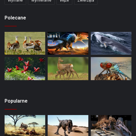
Wymarłe
Wymieranie
Węże
Zwierzęta
Polecane
Popularne