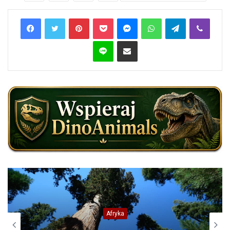
Pinterest
Pocket
Messenger
WhatsApp
Telegram
Viber
Line
Share via Email
Blogi
Yutyrannus – opierzony drapieżny