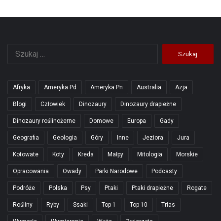
Szukaj:
Afryka
Ameryka Pd
Ameryka Pn
Australia
Azja
Blogi
Człowiek
Dinozaury
Dinozaury drapieżne
Dinozaury roślinożerne
Domowe
Europa
Gady
Geografia
Geologia
Góry
Inne
Jeziora
Jura
Kotowate
Koty
Kreda
Małpy
Mitologia
Morskie
Opracowania
Owady
Parki Narodowe
Podcasty
Podróże
Polska
Psy
Ptaki
Ptaki drapieżne
Rogate
Rośliny
Ryby
Ssaki
Top 1
Top 10
Trias