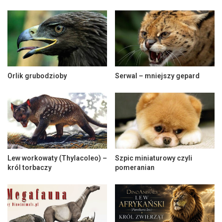
Orlik grubodzioby
Serwal – mniejszy gepard
Lew workowaty (Thylacoleo) –
Szpic miniaturowy czyli
król torbaczy
pomeranian