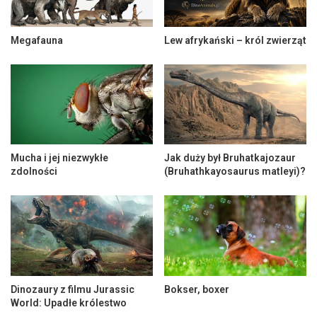
Megafauna
Lew afrykański – król zwierząt
Mucha i jej niezwykłe
Jak duży był Bruhatkajozaur
zdolności
(Bruhathkayosaurus matleyi)?
Dinozaury z filmu Jurassic
Bokser, boxer
World: Upadłe królestwo