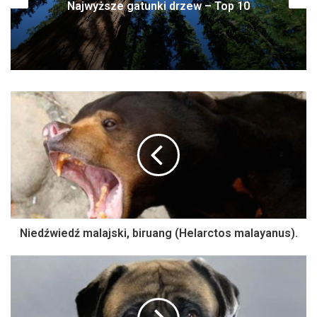
dinozaur
Niedźwiedź malajski, biruang (Helarctos malayanus).