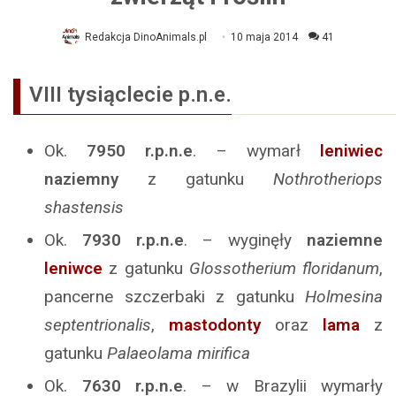
Redakcja DinoAnimals.pl
10 maja 2014
41
VIII tysiąclecie p.n.e.
Ok.
7950
r.p.n.e
. – wymarł
leniwiec
naziemny
z gatunku
Nothrotheriops
shastensis
Ok.
7930
r.p.n.e
. – wyginęły
naziemne
leniwce
z gatunku
Glossotherium floridanum
,
pancerne szczerbaki z gatunku
Holmesina
septentrionalis
,
mastodonty
oraz
lama
z
gatunku
Palaeolama mirifica
Ok.
7630
r.p.n.e
. – w Brazylii wymarły