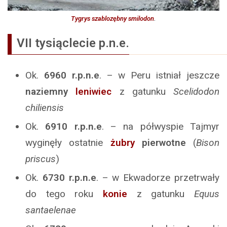
Tygrys szablozębny smilodon
.
VII tysiąclecie p.n.e.
Ok.
6960
r.p.n.e
. – w Peru istniał jeszcze
naziemny
leniwiec
z gatunku
Scelidodon
chiliensis
Ok.
6910
r.p.n.e
. – na półwyspie Tajmyr
wyginęły ostatnie
żubry
pierwotne
(
Bison
priscus
)
Ok.
6730
r.p.n.e
. – w Ekwadorze przetrwały
do tego roku
konie
z gatunku
Equus
santaelenae