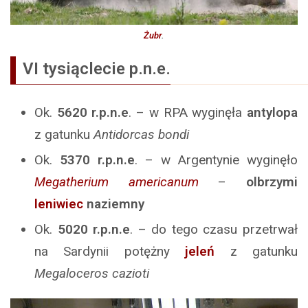
Żubr
.
VI tysiąclecie p.n.e.
Ok.
5620
r.p.n.e
. – w RPA wyginęła
antylopa
z gatunku
Antidorcas bondi
Ok.
5370
r.p.n.e
. – w Argentynie wyginęło
Megatherium americanum
–
olbrzymi
leniwiec
naziemny
Ok.
5020
r.p.n.e
. – do tego czasu przetrwał
na Sardynii potężny
jeleń
z gatunku
Megaloceros cazioti