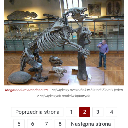
Megatherium americanum
– największy szczerbak w historii Ziemi i jeden
z największych ssaków lądowych.
Poprzednia strona
1
2
3
4
5
6
7
8
Następna strona