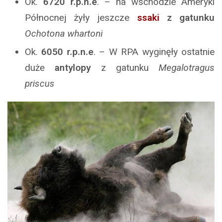
Ok.
6720
r.p.n.e
. – na wschodzie Ameryki
Północnej żyły jeszcze
ssaki
z gatunku
Ochotona whartoni
Ok.
6050
r.p.n.e
. – W RPA wyginęły ostatnie
duże
antylopy
z gatunku
Megalotragus
priscus