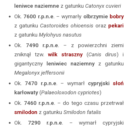
leniwce
naziemne
z gatunku
Catonyx cuvieri
Ok.
7600
r.p.n.e
. – wymarły
olbrzymie
bobry
z gatunku
Castoroides ohioensis
oraz
pekari
z gatunku
Mylohyus nasutus
Ok.
7490
r.p.n.e
. – z powierzchni ziemi
zniknął tzw.
wilk straszny
(
Canis dirus
) i
gigantyczny
leniwiec
naziemny
z gatunku
Megalonyx jeffersonii
Ok.
7470
r.p.n.e
. – wymarł
cypryjski
słoń
karłowaty
(
Palaeoloxodon cypriotes
)
Ok.
7460
r.p.n.e
. – do tego czasu przetrwał
smilodon
z gatunku
Smilodon fatalis
Ok.
7290
r.p.n.e
. – wymarł cypryjski