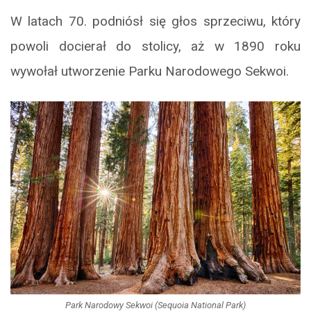
W latach 70. podniósł się głos sprzeciwu, który
powoli docierał do stolicy, aż w 1890 roku
wywołał utworzenie Parku Narodowego Sekwoi.
Park Narodowy Sekwoi (Sequoia National Park)