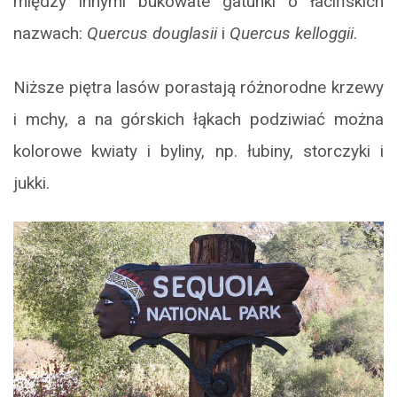
między innymi bukowate gatunki o łacińskich
nazwach:
Quercus douglasii
i
Quercus kelloggii
.
Niższe piętra lasów porastają różnorodne krzewy
i mchy, a na górskich łąkach podziwiać można
kolorowe kwiaty i byliny, np. łubiny, storczyki i
jukki.