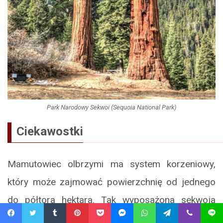
Park Narodowy Sekwoi (Sequoia National Park)
Ciekawostki
Mamutowiec olbrzymi ma system korzeniowy,
który może zajmować powierzchnię od jednego
do półtora hektara. Tak wyposażona sekwoja
zdołałaby nawet przetrwać silne trzęsienie ziemi!
Facebook
Twitter
Tumblr
Pinterest
Pocket
Messenger
WhatsApp
Telegram
Viber
Line