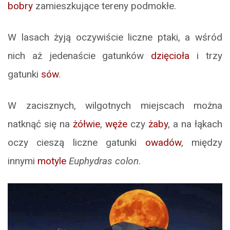
bobry
zamieszkujące tereny podmokłe.
W lasach żyją oczywiście liczne ptaki, a wśród
nich aż jedenaście gatunków
dzięcioła
i trzy
gatunki
sów
.
W zacisznych, wilgotnych miejscach można
natknąć się na
żółwie
,
węże
czy
żaby
, a na łąkach
oczy cieszą liczne gatunki
owadów
, między
innymi
motyle
Euphydras colon
.