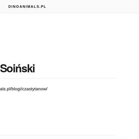
S
DINOANIMALS.PL
 Soiński
als.pl/blogi/czastytanow/