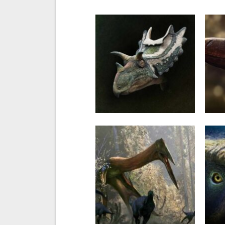
6 CZERWCA 2025
19 
’Dysfunkcyjny ceratops’’
‘’C
swe
wie
22 GRUDNIA 2023
13 
‘’Hospodar wyspy Hateg’’
Cesa