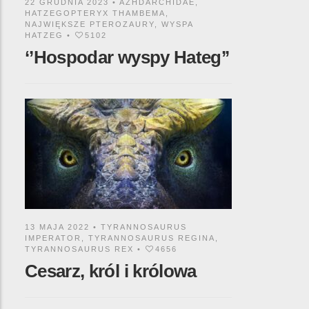
22 GRUDNIA 2023 •
AZHDARCHIDAE
,
HATZEGOPTERYX THAMBEMA
,
NAJWIĘKSZE PTEROZAURY
,
WYSPA
HATZEG
•
5102
‘’Hospodar wyspy Hateg’’
13 MAJA 2022 •
TYRANNOSAURUS
IMPERATOR
,
TYRANNOSAURUS REGINA
,
TYRANNOSAURUS REX
•
4656
Cesarz, król i królowa