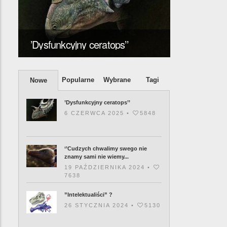
‘’Cudzych 
znamy sam
’Dysfunkcyjny ceratops’’
posiadamy’
Popularne
Wybrane
Tagi
Nowe
’Dysfunkcyjny ceratops’’
6 CZERWCA 2025 •
5848
‘’Cudzych chwalimy swego nie
znamy sami nie wiemy...
19 PAŹDZIERNIKA 2024 •
7638
”Intelektualiści” ?
26 STYCZNIA 2024 •
5130