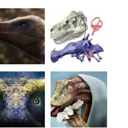
PAŹDZIERNIKA 2024
26 STYCZNIA 2024
udzych chwalimy
”Intelektualiści” ?
Mary Anning
go nie znamy sami nie
my co posiadamy’’
MAJA 2022
2 MARCA 2022
rz, król i królowa
Zauropod z infekcją dróg
oddechowych