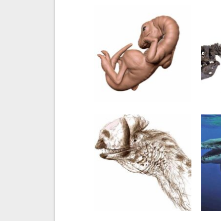
27 PAŹDZIERNIKA 2020
16 
Odkrycie pierwszych
Lic
skamieniałości zarodków
dla 
tyranozaura (bądź dopiero
per
co wyklutych)
na 
24 WRZEŚNIA 2020
11 
Nowe spojrzenie na
Pro
Dilophosaurus