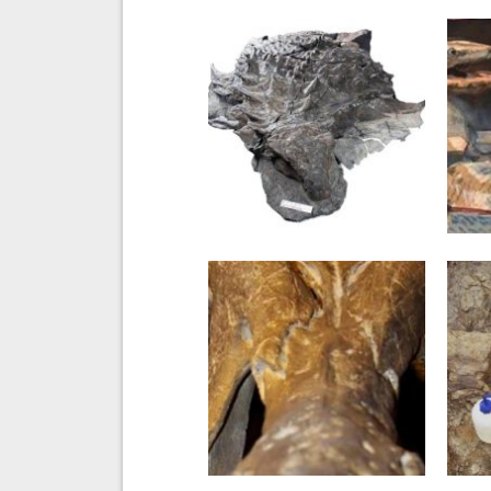
10 CZERWCA 2021
24 
Prehistoryczna Mona Lisa
Dra
– Borealopelta
wyk
markmitchelli
zau
tyt
z pó
17 KWIETNIA 2021
7 S
Oko teropoda
Dzi
osi
zwi
ost