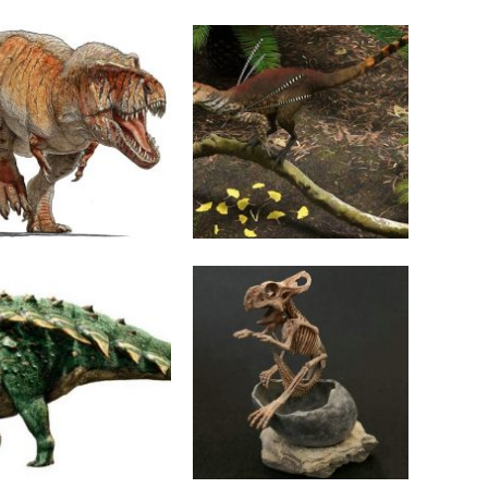
GRUDNIA 2021
16 WRZEŚNIA 2021
 Tyrannosaurus rex
Dinozaur z keratynowymi
ł być gatunkiem
„wstążkami”
azyjnym?
LIPCA 2021
24 CZERWCA 2021
czyciel goleni z
Twarde dowody na
nej kredy
miękkie skorupy
skamieniałych jaj