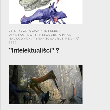
26 STYCZNIA 2024 •
INTELEKT
DINOZAURÓW
,
STRESZCZENIA PRAC
NAUKOWYCH
,
TYRANNOSAURUS REX
•
5130
”Intelektualiści” ?