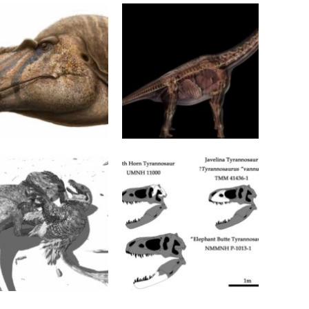
MAJA 2020
20 KWIETNIA 2020
ahieversor sealeyi
Jak duże były narządy
wewnętrzne zauropoda
(na przykładzie
Giraffatitan brancai)
WIETNIA 2020
31 MARCA 2020
mrożeni w czasie”
„Alamotyrannus
brinkmani”