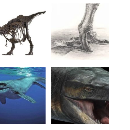
PAŹDZIERNIKA 2020
1 PAŹDZIERNIKA 2020
ytacja „Stana” porażka
Największy znany
nauki czyli moje
(obecnie) ślad teropoda
sonalne przemyślenia
temat sprzedaży.
WRZEŚNIA 2020
3 LIPCA 2020
gnathodon
Mosasauridae