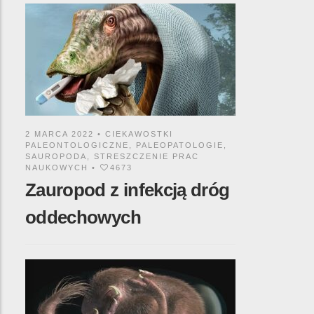
2 MARCA 2022 •
CIEKAWOSTKI
PALEONTOLOGICZNE
,
PALEOPATOLOGIE
,
SAUROPODA
,
STRESZCZENIE PRAC
NAUKOWYCH
•
4673
Zauropod z infekcją dróg
oddechowych