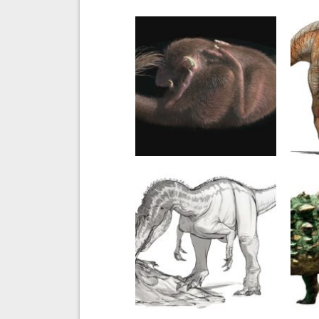
21 STYCZNIA 2022
23 
Zarodek wewnątrz
Czy
skamieniałego jaja
móg
ujawnia związek między
inw
współczesnymi ptakami a
dinozaurami
2 WRZEŚNIA 2021
25 
Allosaurus jurajskim
Nisz
nekrofagiem
póź