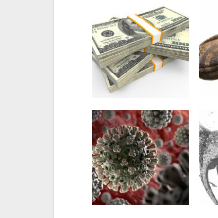
7 CZERWCA 2020
22 
Transakcje materiałem
Bist
kopalnym i problematyka
z nimi związana
8 KWIETNIA 2020
4 K
Rzęsistkowica –
„Za
„prehistoryczny
koronawirus”
dziesiątkujący
Tyranozaury