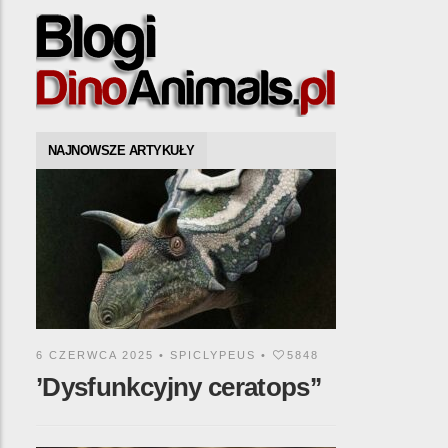
NAJNOWSZE ARTYKUŁY
6 CZERWCA 2025 •
SPICLYPEUS
•
5848
’Dysfunkcyjny ceratops’’