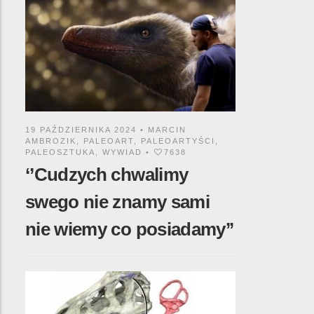
19 PAŹDZIERNIKA 2024 •
MARCIN
AMBROZIK
,
PALEOART
,
PALEOARTYŚCI
,
PALEOSZTUKA
,
WYWIAD
•
7638
‘’Cudzych chwalimy
swego nie znamy sami
nie wiemy co posiadamy’’