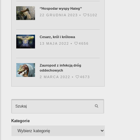
‘’Hospodar wyspy Hateg’’
22 GRUDNIA 2023 •
5102
Cesarz, król i królowa
13 MAJA 2022 •
4656
Zauropod z infekcją dróg
oddechowych
2 MARCA 2022 •
4673
KATEGORIE
Kategorie