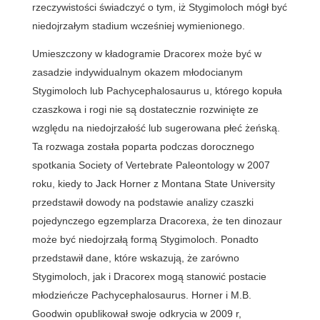
rzeczywistości świadczyć o tym, iż Stygimoloch mógł być
niedojrzałym stadium wcześniej wymienionego.
Umieszczony w kładogramie Dracorex może być w
zasadzie indywidualnym okazem młodocianym
Stygimoloch lub Pachycephalosaurus u, którego kopuła
czaszkowa i rogi nie są dostatecznie rozwinięte ze
względu na niedojrzałość lub sugerowana płeć żeńską.
Ta rozwaga została poparta podczas dorocznego
spotkania Society of Vertebrate Paleontology w 2007
roku, kiedy to Jack Horner z Montana State University
przedstawił dowody na podstawie analizy czaszki
pojedynczego egzemplarza Dracorexa, że ten dinozaur
może być niedojrzałą formą Stygimoloch. Ponadto
przedstawił dane, które wskazują, że zarówno
Stygimoloch, jak i Dracorex mogą stanowić postacie
młodzieńcze Pachycephalosaurus. Horner i M.B.
Goodwin opublikował swoje odkrycia w 2009 r,