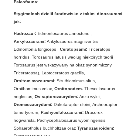
Paleofauna:
Stygimoloch dzielił środowisko z takimi dinozaurami
jak:
Hadrozaur:
Edmontosaurus annectens ,
Ankylozaurami:
Ankylosaurus magniventris,
Edmontonia longiceps ,
Ceratopsami:
Triceratops
horridus, Torosaurus latus ( według niektórych teorii
Torosaurus jest wskazywany na okaz synonimiczny
Triceratopsa), Leptoceratops gracilis,
Ornitomimozaurami:
Struthiomimus altus,
Ornithomimus velox,
Ornitopodem:
Thescelosaurus
neglectus,
Oviraptorozaurydem:
Anzu wylei,
Dromeozaurydami:
Dakotaraptor steini, Archeoraptor
temertyorum,
Pachycefalozaurami:
Dracorex
hogwarista, Pachycephalosaurus wyomingensis,
Sphaerotholus buchholtzae oraz
Tyranozauroidem:
Tyrannosaurus rex.