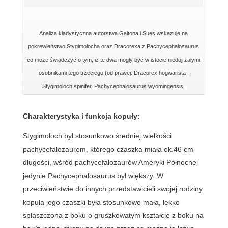
Analiza kładystyczna autorstwa Galtona i Sues wskazuje na
pokrewieństwo Stygimolocha oraz Dracorexa z Pachycephalosaurus
co może świadczyć o tym, iż te dwa mogły być w istocie niedojrzałymi
osobnikami tego trzeciego (od prawej: Dracorex hogwarista ,
Stygimoloch spinifer, Pachycephalosaurus wyomingensis.
Charakterystyka i funkcja kopuły:
Stygimoloch był stosunkowo średniej wielkości
pachycefalozaurem, którego czaszka miała ok.46 cm
długości, wśród pachycefalozaurów Ameryki Północnej
jedynie Pachycephalosaurus był większy. W
przeciwieństwie do innych przedstawicieli swojej rodziny
kopuła jego czaszki była stosunkowo mała, lekko
spłaszczona z boku o gruszkowatym kształcie z boku na