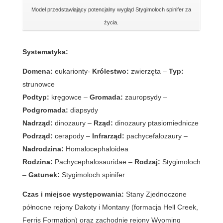
Model przedstawiający potencjalny wygląd Stygimoloch spinifer za
życia.
Systematyka:
Domena:
eukarionty-
Królestwo:
zwierzęta –
Typ:
strunowce
Podtyp:
kręgowce –
Gromada:
zauropsydy –
Podgromada:
diapsydy
Nadrząd:
dinozaury –
Rząd:
dinozaury ptasiomiednicze
Podrząd:
cerapody –
Infrarząd:
pachycefalozaury –
Nadrodzina:
Homalocephaloidea
Rodzina:
Pachycephalosauridae –
Rodzaj:
Stygimoloch
–
Gatunek:
Stygimoloch spinifer
Czas i miejsce występowania:
Stany Zjednoczone
północne rejony Dakoty i Montany (formacja Hell Creek,
Ferris Formation) oraz zachodnie rejony Wyoming