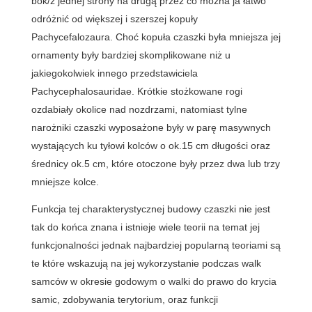
bok/z jednej strony na drugą przez co można ja łatwo
odróżnić od większej i szerszej kopuły
Pachycefalozaura. Choć kopuła czaszki była mniejsza jej
ornamenty były bardziej skomplikowane niż u
jakiegokolwiek innego przedstawiciela
Pachycephalosauridae. Krótkie stożkowane rogi
ozdabiały okolice nad nozdrzami, natomiast tylne
narożniki czaszki wyposażone były w parę masywnych
wystających ku tyłowi kolców o ok.15 cm długości oraz
średnicy ok.5 cm, które otoczone były przez dwa lub trzy
mniejsze kolce.
Funkcja tej charakterystycznej budowy czaszki nie jest
tak do końca znana i istnieje wiele teorii na temat jej
funkcjonalności jednak najbardziej popularną teoriami są
te które wskazują na jej wykorzystanie podczas walk
samców w okresie godowym o walki do prawo do krycia
samic, zdobywania terytorium, oraz funkcji