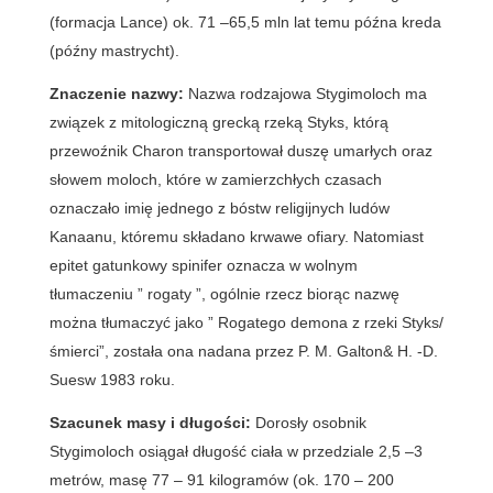
(formacja Lance) ok. 71 –65,5 mln lat temu późna kreda
(późny mastrycht).
Znaczenie nazwy:
Nazwa rodzajowa Stygimoloch ma
związek z mitologiczną grecką rzeką Styks, którą
przewoźnik Charon transportował duszę umarłych oraz
słowem moloch, które w zamierzchłych czasach
oznaczało imię jednego z bóstw religijnych ludów
Kanaanu, któremu składano krwawe ofiary. Natomiast
epitet gatunkowy spinifer oznacza w wolnym
tłumaczeniu ” rogaty ”, ogólnie rzecz biorąc nazwę
można tłumaczyć jako ” Rogatego demona z rzeki Styks/
śmierci”, została ona nadana przez P. M. Galton& H. -D.
Suesw 1983 roku.
Szacunek masy i długości:
Dorosły osobnik
Stygimoloch osiągał długość ciała w przedziale 2,5 –3
metrów, masę 77 – 91 kilogramów (ok. 170 – 200