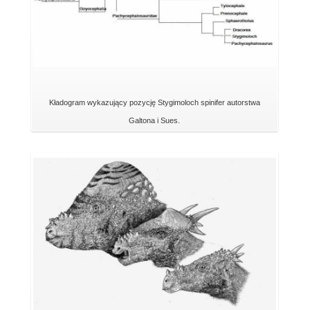
Kładogram wykazujący pozycję Stygimoloch spinifer autorstwa
Galtona i Sues.