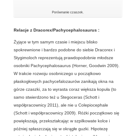
Porównanie czaszek.
Relacje z Dracorex/Pachycephalosaurus :
Żyjące w tym samym czasie i miejscu blisko
spokrewnione i bardzo podobne do siebie Dracorex i
Stygimoloch reprezentują prawdopodobnie młodsze
osobniki Pachycephalosaurus (Horner, Goodwin 2009).
W trakcie rozwoju osobniczego u początkowo
płaskogłowych pachycefalozaurów zanikają okna na
górze czaszki, za to wyrasta coraz większa kopuła (to
samo stwierdzono też u Stegoceras (Schott i
współpracownicy 2011), ale nie u Colepiocephale
(Schott i współpracownicy 2009). Różki początkowo się
powiększają, przekształcając w szpilkowate kolce i
później spłaszczają się w okrągłe guzki. Hipotezę