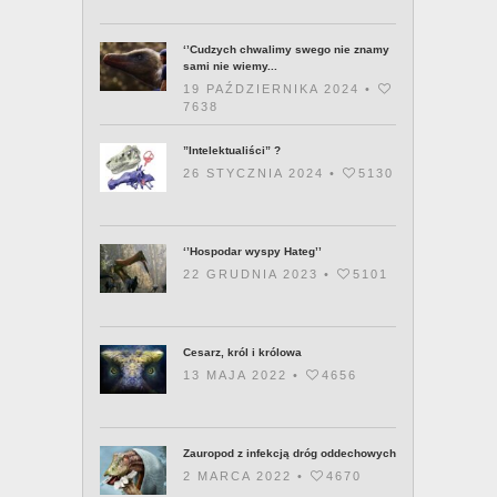
‘’Cudzych chwalimy swego nie znamy
sami nie wiemy...
19 PAŹDZIERNIKA 2024 •
7638
”Intelektualiści” ?
26 STYCZNIA 2024 •
5130
‘’Hospodar wyspy Hateg’’
22 GRUDNIA 2023 •
5101
Cesarz, król i królowa
13 MAJA 2022 •
4656
Zauropod z infekcją dróg oddechowych
2 MARCA 2022 •
4670