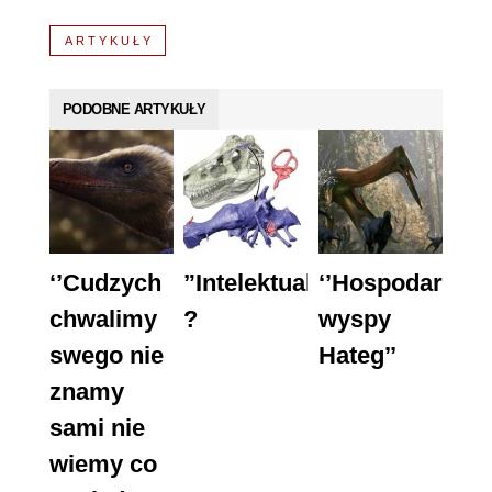
ARTYKUŁY
PODOBNE ARTYKUŁY
‘’Cudzych
”Intelektualiści”
‘’Hospodar
chwalimy
?
wyspy
swego nie
Hateg’’
znamy
sami nie
wiemy co