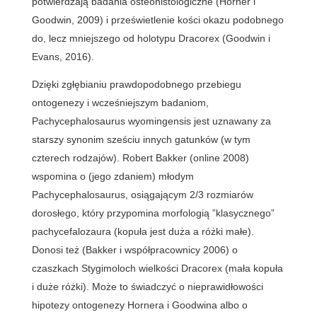
potwierdzają badania osteohistologiczne (Horner i
Goodwin, 2009) i prześwietlenie kości okazu podobnego
do, lecz mniejszego od holotypu Dracorex (Goodwin i
Evans, 2016).
Dzięki zgłębianiu prawdopodobnego przebiegu
ontogenezy i wcześniejszym badaniom,
Pachycephalosaurus wyomingensis jest uznawany za
starszy synonim sześciu innych gatunków (w tym
czterech rodzajów). Robert Bakker (online 2008)
wspomina o (jego zdaniem) młodym
Pachycephalosaurus, osiągającym 2/3 rozmiarów
dorosłego, który przypomina morfologią ”klasycznego”
pachycefalozaura (kopuła jest duża a różki małe).
Donosi też (Bakker i współpracownicy 2006) o
czaszkach Stygimoloch wielkości Dracorex (mała kopuła
i duże różki). Może to świadczyć o nieprawidłowości
hipotezy ontogenezy Hornera i Goodwina albo o