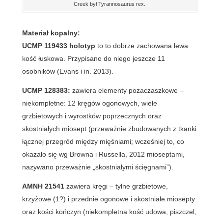
Creek był Tyrannosaurus rex.
Materiał kopalny:
UCMP 119433 holotyp
to to dobrze zachowana lewa
kość łuskowa. Przypisano do niego jeszcze 11
osobników (Evans i in. 2013).
UCMP 128383:
zawiera elementy pozaczaszkowe –
niekompletne: 12 kręgów ogonowych, wiele
grzbietowych i wyrostków poprzecznych oraz
skostniałych miosept (przeważnie zbudowanych z tkanki
łącznej przegród między mięśniami; wcześniej to, co
okazało się wg Browna i Russella, 2012 mioseptami,
nazywano przeważnie „skostniałymi ścięgnami”).
AMNH 21541
zawiera kręgi – tylne grzbietowe,
krzyżowe (1?) i przednie ogonowe i skostniałe miosepty
oraz kości kończyn (niekompletna kość udowa, piszczel,