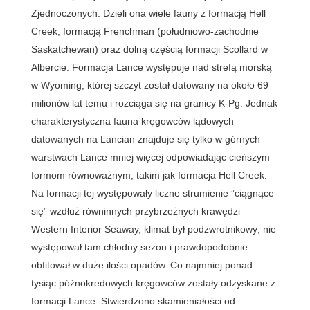
Zjednoczonych. Dzieli ona wiele fauny z formacją Hell
Creek, formacją Frenchman (południowo-zachodnie
Saskatchewan) oraz dolną częścią formacji Scollard w
Albercie. Formacja Lance występuje nad strefą morską
w Wyoming, której szczyt został datowany na około 69
milionów lat temu i rozciąga się na granicy K-Pg. Jednak
charakterystyczna fauna kręgowców lądowych
datowanych na Lancian znajduje się tylko w górnych
warstwach Lance mniej więcej odpowiadając cieńszym
formom równoważnym, takim jak formacja Hell Creek.
Na formacji tej występowały liczne strumienie ”ciągnące
się” wzdłuż równinnych przybrzeżnych krawędzi
Western Interior Seaway, klimat był podzwrotnikowy; nie
występował tam chłodny sezon i prawdopodobnie
obfitował w duże ilości opadów. Co najmniej ponad
tysiąc późnokredowych kręgowców zostały odzyskane z
formacji Lance. Stwierdzono skamieniałości od