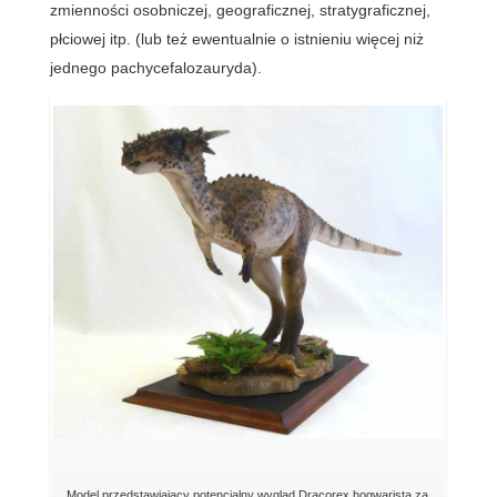
zmienności osobniczej, geograficznej, stratygraficznej,
płciowej itp. (lub też ewentualnie o istnieniu więcej niż
jednego pachycefalozauryda).
Model przedstawiający potencjalny wygląd Dracorex hogwarista za