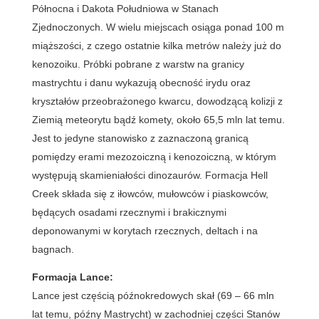
Północna i Dakota Południowa w Stanach
Zjednoczonych. W wielu miejscach osiąga ponad 100 m
miąższości, z czego ostatnie kilka metrów należy już do
kenozoiku. Próbki pobrane z warstw na granicy
mastrychtu i danu wykazują obecność irydu oraz
kryształów przeobrażonego kwarcu, dowodzącą kolizji z
Ziemią meteorytu bądź komety, około 65,5 mln lat temu.
Jest to jedyne stanowisko z zaznaczoną granicą
pomiędzy erami mezozoiczną i kenozoiczną, w którym
występują skamieniałości dinozaurów. Formacja Hell
Creek składa się z iłowców, mułowców i piaskowców,
będących osadami rzecznymi i brakicznymi
deponowanymi w korytach rzecznych, deltach i na
bagnach.
Formacja Lance:
Lance jest częścią późnokredowych skał (69 – 66 mln
lat temu, późny Mastrycht) w zachodniej części Stanów