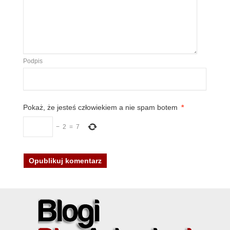
Podpis
Pokaż, że jesteś człowiekiem a nie spam botem
*
−
2
=
7