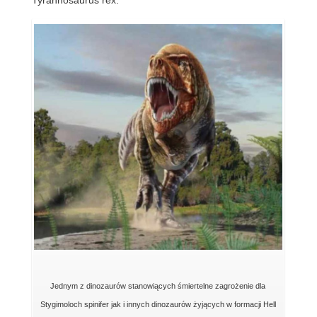
Jednym z dinozaurów stanowiących śmiertelne zagrożenie dla
Stygimoloch spinifer jak i innych dinozaurów żyjących w formacji Hell