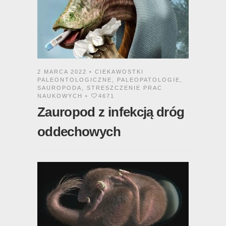
2 MARCA 2022 •
CIEKAWOSTKI
PALEONTOLOGICZNE
,
PALEOPATOLOGIE
,
SAUROPODA
,
STRESZCZENIE PRAC
NAUKOWYCH
•
4671
Zauropod z infekcją dróg
oddechowych