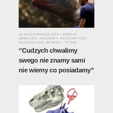
19 PAŹDZIERNIKA 2024 •
MARCIN
AMBROZIK
,
PALEOART
,
PALEOARTYŚCI
,
PALEOSZTUKA
,
WYWIAD
•
7638
‘’Cudzych chwalimy
swego nie znamy sami
nie wiemy co posiadamy’’