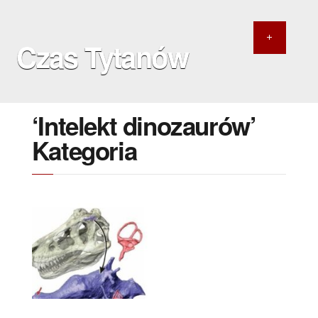
Czas Tytanów
‘Intelekt dinozaurów’
Kategoria
26 STYCZNIA 2024
”Intelektualiści” ?