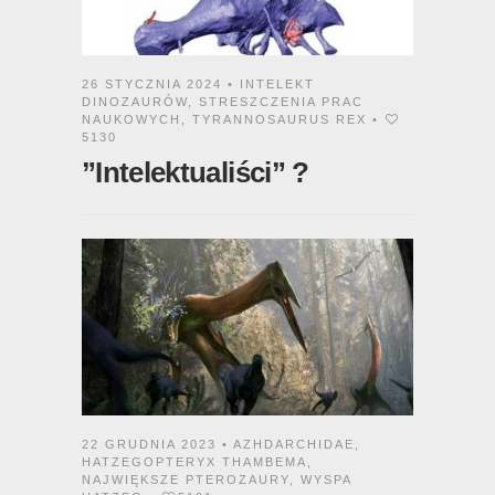
26 STYCZNIA 2024 •
INTELEKT
DINOZAURÓW
,
STRESZCZENIA PRAC
NAUKOWYCH
,
TYRANNOSAURUS REX
•
5130
”Intelektualiści” ?
22 GRUDNIA 2023 •
AZHDARCHIDAE
,
HATZEGOPTERYX THAMBEMA
,
NAJWIĘKSZE PTEROZAURY
,
WYSPA