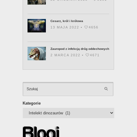
Cesarz, król i królowa
13 MAJA 2022 •
4656
Zauropod z infekcją dróg oddechowych
2 MARCA 2022 •
4671
KATEGOR
Kategorie