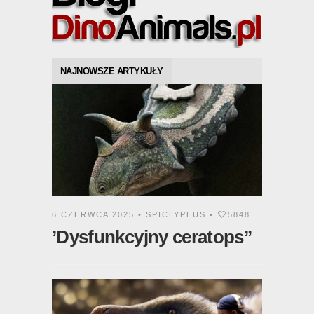
NAJNOWSZE ARTYKUŁY
6 CZERWCA 2025 •
SPICLYPEUS
•
5848
’Dysfunkcyjny ceratops’’