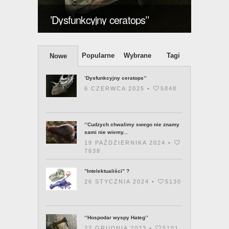
znamy
’Dysfunkcyjny ceratops’’
posia
Popularne
Wybrane
Tagi
Nowe
’Dysfunkcyjny ceratops’’
6 CZERWCA 2025 •
5848
‘’Cudzych chwalimy swego nie znamy
sami nie wiemy...
19 PAŹDZIERNIKA 2024 •
7638
”Intelektualiści” ?
26 STYCZNIA 2024 •
5130
‘’Hospodar wyspy Hateg’’
22 GRUDNIA 2023 •
5101