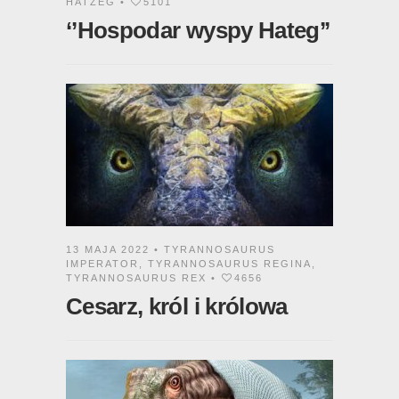
HATZEG
•
5101
‘’Hospodar wyspy Hateg’’
13 MAJA 2022 •
TYRANNOSAURUS
IMPERATOR
,
TYRANNOSAURUS REGINA
,
TYRANNOSAURUS REX
•
4656
Cesarz, król i królowa