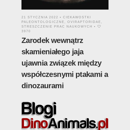
21 STYCZNIA 2022 •
CIEKAWOSTKI
PALEONTOLOGICZNE
,
OVIRAPTORIDAE
,
STRESZCZENIE PRAC NAUKOWYCH
•
3970
Zarodek wewnątrz
skamieniałego jaja
ujawnia związek między
współczesnymi ptakami a
dinozaurami