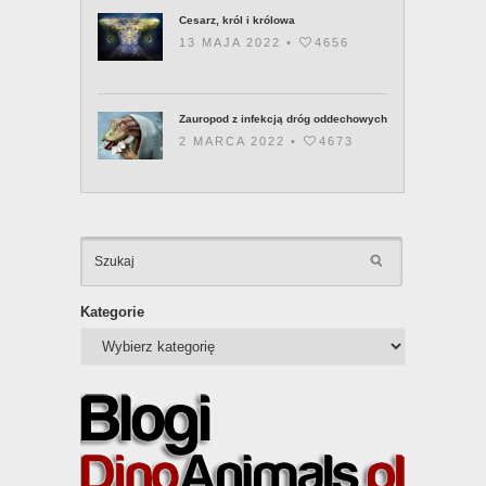
Cesarz, król i królowa
13 MAJA 2022 •
4656
Zauropod z infekcją dróg oddechowych
2 MARCA 2022 •
4673
KATEGOR
Kategorie