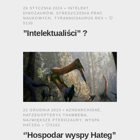
26 STYCZNIA 2024 •
INTELEKT
DINOZAURÓW
,
STRESZCZENIA PRAC
NAUKOWYCH
,
TYRANNOSAURUS REX
•
5130
”Intelektualiści” ?
22 GRUDNIA 2023 •
AZHDARCHIDAE
,
HATZEGOPTERYX THAMBEMA
,
NAJWIĘKSZE PTEROZAURY
,
WYSPA
HATZEG
•
5102
‘’Hospodar wyspy Hateg’’