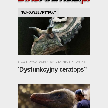
NAJNOWSZE ARTYKUŁY
6 CZERWCA 2025 •
SPICLYPEUS
•
5848
’Dysfunkcyjny ceratops’’