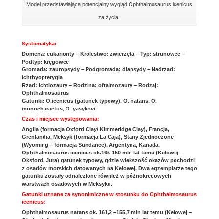
Model przedstawiająca potencjalny wygląd Ophthalmosaurus icenicus
za życia.
Systematyka:
Domena: eukarionty – Królestwo: zwierzęta – Typ: strunowce –
Podtyp: kręgowce
Gromada: zauropsydy – Podgromada: diapsydy – Nadrząd:
Ichthyopterygia
Rząd: ichtiozaury – Rodzina: oftalmozaury – Rodzaj:
Ophthalmosaurus
Gatunki: O.icenicus (gatunek typowy), O. natans, O.
monocharactus, O. yasykovi.
Czas i miejsce występowania:
Anglia (formacja Oxford Clay/ Kimmeridge Clay), Francja,
Grenlandia, Meksyk (formacja La Caja), Stany Zjednoczone
(Wyoming – formacja Sundance), Argentyna, Kanada.
Ophthalmosaurus icenicus ok.165-150 mln lat temu (Kelowej –
Oksford, Jura) gatunek typowy, gdzie większość okazów pochodzi
z osadów morskich datowanych na Kelowej. Dwa egzemplarze tego
gatunku zostały odnalezione również w póżnokredowych
warstwach osadowych w Meksyku.
Gatunki uznane za synonimiczne w stosunku do Ophthalmosaurus
icenicus:
Ophthalmosaurus natans ok. 161,2 –155,7 mln lat temu (Kelowej –