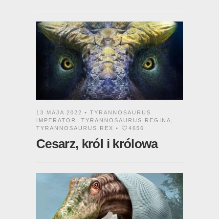
13 MAJA 2022 •
TYRANNOSAURUS
IMPERATOR
,
TYRANNOSAURUS REGINA
,
TYRANNOSAURUS REX
•
4656
Cesarz, król i królowa