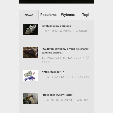
Popularne
Wybrane
Tagi
Nowe
’Dysfunkcyjny ceratops’’
6 CZERWCA 2025 •
5848
‘’Cudzych chwalimy swego nie znamy
sami nie wiemy...
19 PAŹDZIERNIKA 2024 •
7638
”Intelektualiści” ?
26 STYCZNIA 2024 •
5130
‘’Hospodar wyspy Hateg’’
22 GRUDNIA 2023 •
5102