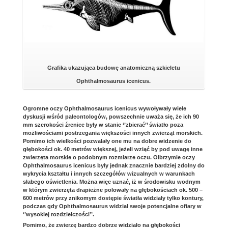
Grafika ukazująca budowę anatomiczną szkieletu
Ophthalmosaurus icenicus.
Ogromne oczy Ophthalmosaurus icenicus wywoływały wiele
dyskusji wśród paleontologów, powszechnie uważa się, że ich 90
mm szerokości źrenice były w stanie ‘’zbierać’’ światło poza
możliwościami postrzegania większości innych zwierząt morskich.
Pomimo ich wielkości pozwalały one mu na dobre widzenie do
głębokości ok. 40 metrów większej, jeżeli wziąć by pod uwagę inne
zwierzęta morskie o podobnym rozmiarze oczu. Olbrzymie oczy
Ophthalmosaurus icenicus były jednak znacznie bardziej zdolny do
wykrycia kształtu i innych szczegółów wizualnych w warunkach
słabego oświetlenia. Można więc uznać, iż w środowisku wodnym
w którym zwierzęta drapieżne polowały na głębokościach ok. 500 –
600 metrów przy znikomym dostępie światła widziały tylko kontury,
podczas gdy Ophthalmosaurus widział swoje potencjalne ofiary w
‘’wysokiej rozdzielczości’’.
Pomimo, że zwierzę bardzo dobrze widziało na głębokości