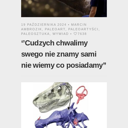
19 PAŹDZIERNIKA 2024 •
MARCIN
AMBROZIK
,
PALEOART
,
PALEOARTYŚCI
,
PALEOSZTUKA
,
WYWIAD
•
7638
‘’Cudzych chwalimy
swego nie znamy sami
nie wiemy co posiadamy’’