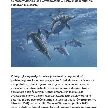
co może wyjaśniać jego występowanie w licznych geograficznie
odległych miejscach.
Kolorystyka wymarłych zwierząt stanowi zazwyczaj dość
problematyczną kwestię w przypadku Ophthalmosaurus icenicus
jest podobnie, chociaż jako zwierzęciu oceanicznemu można
przypisać mu odcienie bieli, szarości i czerni, z drugiej strony
doskonała ostrość wzroku Ophthalmosaurus icenicus, iż
sygnalizowanie wizualne i rozpoznawanie jednostek w odrąbie
gatunku mogło być dość istotne dla tych ichtiozaurów (Humphries
i Ruxton 2001) co pozwoliło Markowi Wittonowi (online 2013)
wysnuć dość śmiałą hipotezę, że w pigmentacji mogła występować