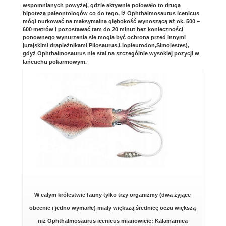
wspomnianych powyżej, gdzie aktywnie polowało to drugą
hipotezą paleontologów co do tego, iż Ophthalmosaurus icenicus
mógł nurkować na maksymalną głębokość wynoszącą aż ok. 500 –
600 metrów i pozostawać tam do 20 minut bez konieczności
ponownego wynurzenia się mogła być ochrona przed innymi
jurajskimi drapieżnikami Pliosaurus,Liopleurodon,Simolestes),
gdyż Ophthalmosaurus nie stał na szczególnie wysokiej pozycji w
łańcuchu pokarmowym.
W całym królestwie fauny tylko trzy organizmy (dwa żyjące
obecnie i jedno wymarłe) miały większą średnicę oczu większą
niż Ophthalmosaurus icenicus mianowicie: Kałamarnica