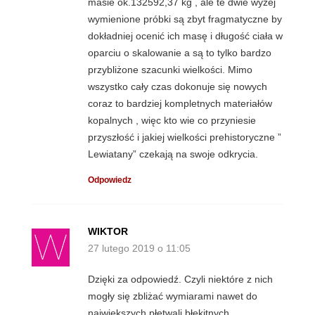
masie ok.132592,37 kg , ale te dwie wyżej
wymienione próbki są zbyt fragmatyczne by
dokładniej ocenić ich masę i długość ciała w
oparciu o skalowanie a są to tylko bardzo
przybliżone szacunki wielkości. Mimo
wszystko cały czas dokonuje się nowych
coraz to bardziej kompletnych materiałów
kopalnych , więc kto wie co przyniesie
przyszłość i jakiej wielkości prehistoryczne ”
Lewiatany” czekają na swoje odkrycia.
Odpowiedz
WIKTOR
27 lutego 2019 o 11:05
Dzięki za odpowiedź. Czyli niektóre z nich
mogły się zbliżać wymiarami nawet do
największych płetwali błękitnych.