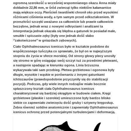
ogromną szerokość u wcześniej wspomnianego okazu Anna miały
dokładnie 22,86 mm, w śród zwierząt tylko niektóre kałamarnice
mają większe oczy. Pierścień twardówki chronił oko przed wysokimi
różnicami ciśnienia wody, a tym samym przed odkształceniem. W
przeszłości szczęki uważano za całkowicie lub prawie całkowicie
bezzębne, jednak wraz z nowymi odkryciami i analizami ta
interpretacja jednak okazała się błędna a gatunek te posiadał małe,
smukłe i spiczaste zęby (były one jednak dość słabo
‘’zakotwiczone’’ w gniazdach zębowych).
Ciało Ophthalmosaurus icenicus było w kształcie podobne do
współczesnego tuńczyka co sprawiało, że był on w najwyższym
stopniu do życia w sferze morskiej. Od strony głowy plecy unosiły
się stromo w górę osiągając swój szczyt tuż za przednimi płetwami,
a następnie spadając w kierunku ogona. Linia brzuszna
wykazywała taki sam przebieg. Płetwa grzbietowa i ogonowa były
długie, wysokie i wąskie w porównaniu z innymi gatunkami
ichtiozaurów (prawdopodobnie przyczyniły się do stabilizacji
pozycji). Podczas, gdy wiele innych rodzajów miało bocznie
spłaszczony kształt ciała Ophthalmosaurus icenicus
charakteryzował się bardziej okrągłym w budowie ciałem. Kręgi
grzbietowe (płaskie i szerokie) umieszczone były bardzo blisko
siebie co zapewniało zwierzęciu dość gruby i sztywny kręgosłup.
Żebra również solidne anatomicznie i zapewniały Ophthalmosaurus
icenicus ochronę przed potencjalnymi turbulencjami i deformacją.