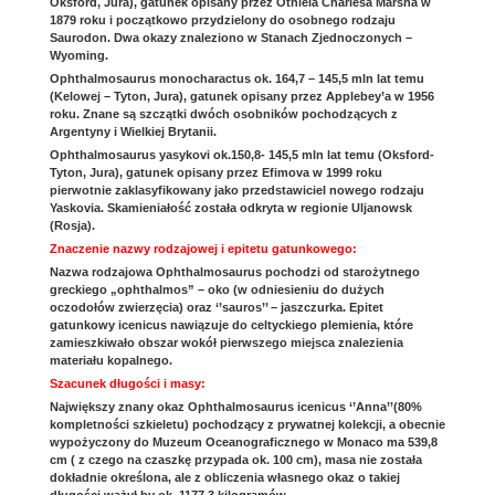
Oksford, Jura), gatunek opisany przez Otniela Charlesa Marsha w
1879 roku i początkowo przydzielony do osobnego rodzaju
Saurodon. Dwa okazy znaleziono w Stanach Zjednoczonych –
Wyoming.
Ophthalmosaurus monocharactus ok. 164,7 – 145,5 mln lat temu
(Kelowej – Tyton, Jura), gatunek opisany przez Applebey’a w 1956
roku. Znane są szczątki dwóch osobników pochodzących z
Argentyny i Wielkiej Brytanii.
Ophthalmosaurus yasykovi ok.150,8- 145,5 mln lat temu (Oksford-
Tyton, Jura), gatunek opisany przez Efimova w 1999 roku
pierwotnie zaklasyfikowany jako przedstawiciel nowego rodzaju
Yaskovia. Skamieniałość została odkryta w regionie Uljanowsk
(Rosja).
Znaczenie nazwy rodzajowej i epitetu gatunkowego:
Nazwa rodzajowa Ophthalmosaurus pochodzi od starożytnego
greckiego „ophthalmos” – oko (w odniesieniu do dużych
oczodołów zwierzęcia) oraz ‘’sauros’’ – jaszczurka. Epitet
gatunkowy icenicus nawiązuje do celtyckiego plemienia, które
zamieszkiwało obszar wokół pierwszego miejsca znalezienia
materiału kopalnego.
Szacunek długości i masy:
Największy znany okaz Ophthalmosaurus icenicus ‘’Anna’’(80%
kompletności szkieletu) pochodzący z prywatnej kolekcji, a obecnie
wypożyczony do Muzeum Oceanograficznego w Monaco ma 539,8
cm ( z czego na czaszkę przypada ok. 100 cm), masa nie została
dokładnie określona, ale z obliczenia własnego okaz o takiej
długości ważył by ok. 1177,3 kilogramów.