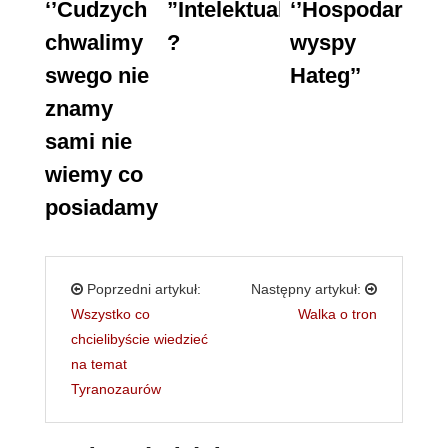
‘’Cudzych
”Intelektualiści”
‘’Hospodar
chwalimy
?
wyspy
swego nie
Hateg’’
znamy
sami nie
wiemy co
posiadamy’’
Poprzedni artykuł:
Następny artykuł:
Wszystko co
Walka o tron
chcielibyście wiedzieć
na temat
Tyranozaurów