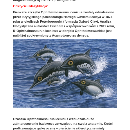
Odkrycie i klasyfikacja:
Pierwsze szczątki Ophthalmosaurus icenicus zostały odnalezione
przez Brytyjskiego paleontologa Harrego Goviera Seeleya w 1874
roku w okolicach Peterborought (formacja Oxford Clay). Analiza
kładystyczna autorstwa Fischera i współpracowników z 2012 roku,
iż Ophthalmosaurus icenicus w obrębie Ophthalmosauridae jest
najbliżej spokrewniony z Acamptonectes densus.
Czaszka Ophthalmosaurus icenicus wzbudzała duże
zainteresowanie badawcze ze względu na swoją anatomię. Kości
podtrzymujące gałkę oczną – pierścienie sklerotyczne miały