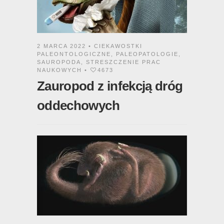
2 MARCA 2022 •
CIEKAWOSTKI
PALEONTOLOGICZNE
,
PALEOPATOLOGIE
,
SAUROPODA
,
STRESZCZENIE PRAC
NAUKOWYCH
•
4673
Zauropod z infekcją dróg
oddechowych