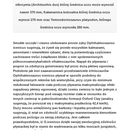
olbrzymia (Architeuthis dux) której średnica oczu może wynosić
nawet 370 mm, Kałamarnica kolosalna której średnica oczu
wynosi 270 mm oraz Temnodontosaurus platyodon, którego
średnica oczu wynosiła 260 mm.
Smukłe szczęki i ciasno ulokowane proste zęby Ophthalmosaurus
icenicus sugerują, że żywił się przede wszystkim kalmarami,
amonitami i niewielkimi rybami, dietę tą potwierdzają częściowo
zachowane treści żołądkowe blisko z nim spokrewnionych
północnoamerykańskich oftalmozaurów. Napęd do pływania i
pogoni za zdobyczą generowany był przez dużą płetwę ogonową.
Podobnie jak inni zaawansowani przedstawiciele ichtiozaurów
Ophthalmosaurus icenicus pływał w sposób podobny do
współczesnych rekinów lub wielorybów, przy czym do minimum
redukował falowanie ciała podczas pływania maksymalizując efekt
napędowy płetwy ogonowej, dzięki czemu zwierzę to było jednym z
najszybszych biorąc pod uwagę rozmiar ciała w stosunku do
innych zwierząt w paleośrodowisku formacji Oxford Clay (analizy
sugerują, że poruszał się z maksymalną prędkością 42,4 km/h).
Duży mocno umięśniony pas barkowy i łopatka przednich płetw
sugerują, iż miał on zdolność szybkiego manewrowania kierunkiem
podczas pościgu za swoją zdobyczą. Jest całkiem
prawdopodobne, iż O.icenicus dzięki swojej ewolucyjnej zdolności
pływackiej był w stanie do wędrowania po kilku morzach jurajskich,