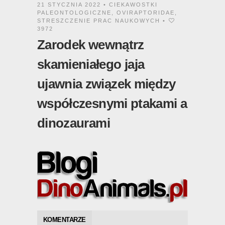
21 STYCZNIA 2022 •
CIEKAWOSTKI
PALEONTOLOGICZNE
,
OVIRAPTORIDAE
,
STRESZCZENIE PRAC NAUKOWYCH
•
3972
Zarodek wewnątrz
skamieniałego jaja
ujawnia związek między
współczesnymi ptakami a
dinozaurami
KOMENTARZE