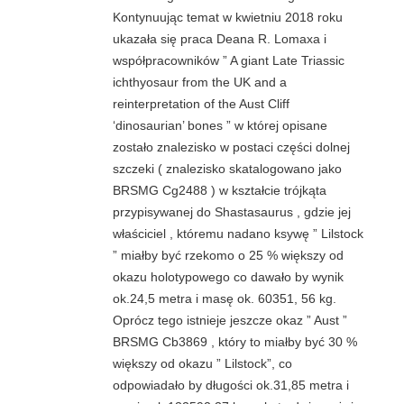
Kontynuując temat w kwietniu 2018 roku
ukazała się praca Deana R. Lomaxa i
współpracowników ” A giant Late Triassic
ichthyosaur from the UK and a
reinterpretation of the Aust Cliff
‘dinosaurian’ bones ” w której opisane
zostało znalezisko w postaci części dolnej
szczeki ( znalezisko skatalogowano jako
BRSMG Cg2488 ) w kształcie trójkąta
przypisywanej do Shastasaurus , gdzie jej
właściciel , któremu nadano ksywę ” Lilstock
” miałby być rzekomo o 25 % większy od
okazu holotypowego co dawało by wynik
ok.24,5 metra i masę ok. 60351, 56 kg.
Oprócz tego istnieje jeszcze okaz ” Aust ”
BRSMG Cb3869 , który to miałby być 30 %
większy od okazu ” Lilstock”, co
odpowiadało by długości ok.31,85 metra i