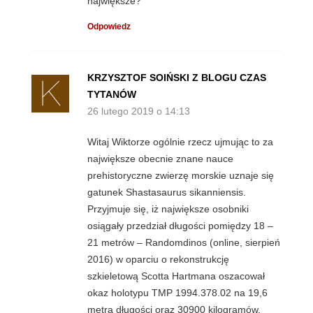
największe?
Odpowiedz
KRZYSZTOF SOIŃSKI Z BLOGU CZAS
TYTANÓW
26 lutego 2019 o 14:13
Witaj Wiktorze ogólnie rzecz ujmując to za
największe obecnie znane nauce
prehistoryczne zwierzę morskie uznaje się
gatunek Shastasaurus sikanniensis.
Przyjmuje się, iż największe osobniki
osiągały przedział długości pomiędzy 18 –
21 metrów – Randomdinos (online, sierpień
2016) w oparciu o rekonstrukcję
szkieletową Scotta Hartmana oszacował
okaz holotypu TMP 1994.378.02 na 19,6
metra długości oraz 30900 kilogramów.