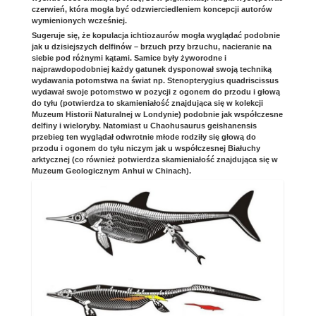
czerwień, która mogła być odzwierciedleniem koncepcji autorów
wymienionych wcześniej.
Sugeruje się, że kopulacja ichtiozaurów mogła wyglądać podobnie
jak u dzisiejszych delfinów – brzuch przy brzuchu, nacieranie na
siebie pod różnymi kątami. Samice były żyworodne i
najprawdopodobniej każdy gatunek dysponował swoją techniką
wydawania potomstwa na świat np. Stenopterygius quadriscissus
wydawał swoje potomstwo w pozycji z ogonem do przodu i głową
do tyłu (potwierdza to skamieniałość znajdująca się w kolekcji
Muzeum Historii Naturalnej w Londynie) podobnie jak współczesne
delfiny i wieloryby. Natomiast u Chaohusaurus geishanensis
przebieg ten wyglądał odwrotnie młode rodziły się głową do
przodu i ogonem do tyłu niczym jak u współczesnej Białuchy
arktycznej (co również potwierdza skamieniałość znajdująca się w
Muzeum Geologicznym Anhui w Chinach).