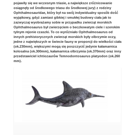
pojawiły się we wczesnym triasie, a największe zróżnicowanie
osiągnęły od środkowego triasu do środkowej jury) z rodziny
Ophthalmosauridae, który był na swój indywidualny sposób dość
wyjątkowy, gdyż zamiast gibkiej i smukłej budowy ciała jak to
zazwyczaj wyobrażamy sobie w przypadku zwierząt morskich
Ophthalmosaurus był zwierzęciem o beczkowatym ciele i szerokim
tylnym rejonie czaszki. To co wyróżniało Ophthalmosaurus od
innych prehistorycznych zwierząt morskich były olbrzymie oczy,
jedne z największych w świecie fauny w proporcji do wielkości ciała
(ok.230mm), większymi mogą się poszczycić jedynie kałamarnica
kolosalna (ok.300mm), kałamarnica olbrzymia (ok.370mm) oraz inny
przedstawiciel ichtiozaurów Temnodontosaurus platyodon (ok.260
mm).